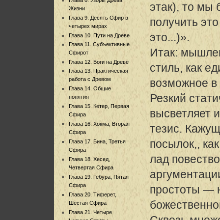
этак), то мы 
Жизни
Глава 9. Десять Сфир в
получить это
четырех мирах
это...)».
Глава 10. Пути на Древе
Глава 11. Субъективные
Итак: мышлен
Сфирот
Глава 12. Боги на Древе
стиль, как е
Глава 13. Практическая
работа с Древом
возможное в
Глава 14. Общие
Резкий стати
понятия
Глава 15. Кетер, Первая
высветляет 
Сфира
Глава 16. Хокма, Вторая
тезис. Кажу
Сфира
посылок,, ка
Глава 17. Бина, Третья
Сфира
лад повество
Глава 18. Хесед,
Четвертая Сфира
аргументации
Глава 19. Гебура, Пятая
Сфира
простоты — н
Глава 20. Тиферет,
божественно
Шестая Сфира
Глава 21. Четыре
Сквозь множ