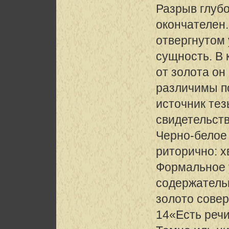
Разрыв глубо
окончателен.
отвергнутом
сущность. В 
от золота он
различимы п
источник тез
свидетельст
Черно-белое
риторично: х
Формальное 
содержатель
золото сове
14«Есть реч