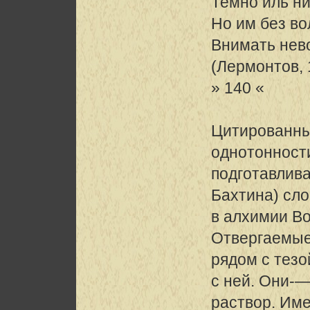
Темно иль н
Но им без в
Внимать нев
(Лермонтов, 1
» 140 «
Цитированны
однотонности
подготавлив
Бахтина) сл
в алхимии В
Отвергаемые 
рядом с тезо
с ней. Они-—
раствор. Им