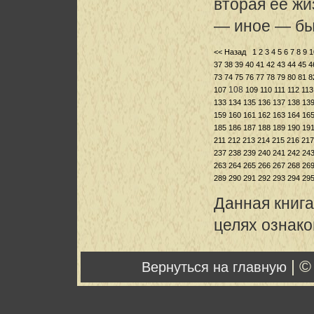
вторая ее жи
— иное — бы
<< Назад
1
2
3
4
5
6
7
8
9
1
37
38
39
40
41
42
43
44
45
4
73
74
75
76
77
78
79
80
81
8
108
107
109
110
111
112
113
133
134
135
136
137
138
13
159
160
161
162
163
164
16
185
186
187
188
189
190
19
211
212
213
214
215
216
217
237
238
239
240
241
242
24
263
264
265
266
267
268
26
289
290
291
292
293
294
29
Данная книга
целях ознак
| ©
Вернуться на главную