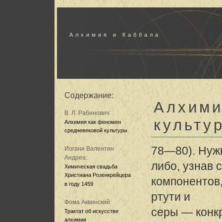
Алхимия и Каббала
Содержание:
Алхими
В. Л. Рабинович:
культу
Алхимия как феномен
средневековой культуры
78—80). Нуж
Иоганн Валентин
Андреа:
либо, узнав
Химическая свадьба
Христиана Розенкрейцера
компонентов
в году 1459
ртути и
Фома Аквинский:
серы — конкр
Трактат об искусстве
алхимии