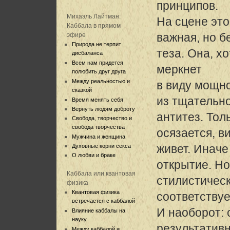
принципов.
Михаэль Лайтман:
На сцене это
Каббала в прямом
важная, но б
эфире
Природа не терпит
теза. Она, х
дисбаланса
Всем нам придется
меркнет
полюбить друг друга
Между реальностью и
в виду мощно
сказкой
из тщательн
Время менять себя
Вернуть людям доброту
антитез. Тол
Свобода, творчество и
свобода творчества
осязается, 
Мужчина и женщина
живет. Иначе 
Духовные корни секса
О любви и браке
открытие. Но
Каббала или квантовая
стилистичес
физика
Квантовая физика
соответствуе
встречается с каббалой
И наоборот:
Влияние каббалы на
науку
результатив
Между каббалой и