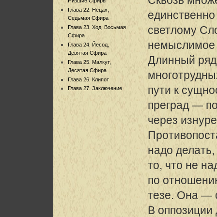
Низшие Сфиры
Глава 22. Нецах,
единственно
Седьмая Сфира
светлому Сл
Глава 23. Ход, Восьмая
Сфира
немыслимое 
Глава 24. Йесод,
Девятая Сфира
Длинный ряд
Глава 25. Малкут,
Десятая Сфира
многотрудны
Глава 26. Клипот
пути к сущн
Глава 27. Заключение
преград — по
через изнуре
Противопоста
надо делать,
то, что не н
по отношени
тезе. Она — 
В оппозиции 