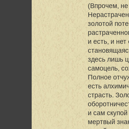
(Впрочем, не
Нерастраче
золотой пот
растраченног
и есть, и нет
становящаяс
здесь лишь ц
самоцель, с
Полное отчу
есть алхими
страсть. Зо
оборотничес
и сам скупо
мертвый знак