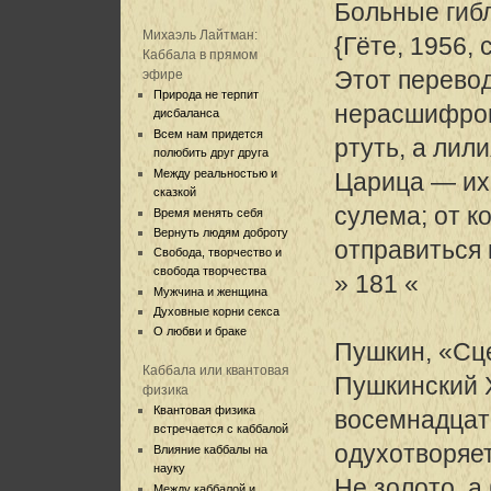
Больные гибл
Михаэль Лайтман:
{Гёте, 1956, с
Каббала в прямом
Этот перево
эфире
Природа не терпит
нерасшифров
дисбаланса
Всем нам придется
ртуть, а лил
полюбить друг друга
Между реальностью и
Царица — их
сказкой
сулема; от к
Время менять себя
Вернуть людям доброту
отправиться 
Свобода, творчество и
свобода творчества
» 181 «
Мужчина и женщина
Духовные корни секса
О любви и браке
Пушкин, «Сце
Каббала или квантовая
Пушкинский X
физика
Квантовая физика
восемнадцат
встречается с каббалой
одухотворяет
Влияние каббалы на
науку
Не золото, а
Между каббалой и