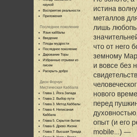
наукой
истина волн
Восприятие реальности
Приложения
металлов для
лишь любопы
Последнее поколение
Язык каббалы
значительней
Введение
Плоды мудрости
что от него 
Последнее поколение
земному Мар
Дарование Торы
Избранные отрывки из
и вовсе без 
писем
Раскрыть добро
свидетельст
Дион Форчун
человеческог
Мистическая Каббала
нового врем
Глава 1. Йога Запада
Глава 2. Выбор пути
перед пушки
Глава 3. Метод Каббалы
Глава 4. Неписаная
духовностью,
Каббала
опыт (и его 
Глава 5. Скрытое бытие
Глава 6. Древо Жизни
mobile...) —
Глава 7. Высшая Триада
Глава 8. Узоры Древа