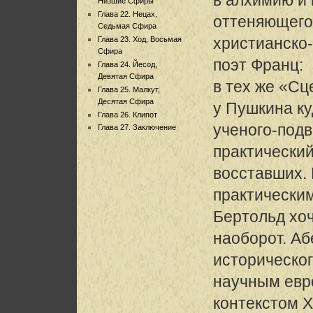
Низшие Сфиры
Глава 22. Нецах,
оттеняющего
Седьмая Сфира
христианско
Глава 23. Ход, Восьмая
Сфира
поэт Франц:
Глава 24. Йесод,
Девятая Сфира
в тех же «Сц
Глава 25. Малкут,
Десятая Сфира
у Пушкина ку
Глава 26. Клипот
ученого-под
Глава 27. Заключение
практический
восставших. 
практически
Бертольд хо
наоборот. А
историческог
научным евр
контекстом X