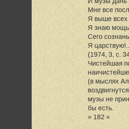
И музы дань 
Мне все посл
Я выше всех 
Я знаю мощь
Сего сознанья
Я царствую!.
(1974, 3, с. 
Чистейшая п
наичистейше
(в мыслях Ал
воздвигнутся
музы не прине
бы есть.
» 182 «