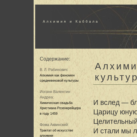
Алхимия и Каббала
Содержание:
Алхими
В. Л. Рабинович:
культу
Алхимия как феномен
средневековой культуры
Иоганн Валентин
Андреа:
И вслед — б
Химическая свадьба
Христиана Розенкрейцера
Царицу юную
в году 1459
Целительный 
Фома Аквинский:
И стали мы л
Трактат об искусстве
алхимии