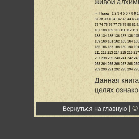
живой алхим
<< Назад
1
2
3
4
5
6
7
8
9
1
37
38
39
40
41
42
43
44
45
4
73
74
75
76
77
78
79
80
81
8
107
108
109
110
111
112
113
13
133
134
135
136
137
138
159
160
161
162
163
164
16
185
186
187
188
189
190
19
211
212
213
214
215
216
217
237
238
239
240
241
242
24
263
264
265
266
267
268
26
289
290
291
292
293
294
29
Данная книга
целях ознак
| ©
Вернуться на главную