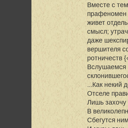
Вместе с те
прафеномен 
живет отдель
смысл; утра
даже шекспи
вершителя с
ротничеств {
Вслушаемся 
склонившегос
...Как некий 
Отселе прави
Лишь захочу 
В великолеп
Сбегутся ни