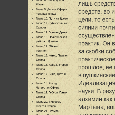
лишь средст
Жизни
Глава 9. Десять Сфир в
средств, во 
четырех мирах
цели, то ест
Глава 10. Пути на Древе
Глава 11. Субъективные
сиянии почти
Сфирот
Глава 12. Боги на Древе
осуществлен
Глава 13. Практическая
работа с Древом
практик. Он 
Глава 14. Общие
за скобки со
понятия
Глава 15. Кетер, Первая
практическо
Сфира
Глава 16. Хокма, Вторая
прошлое, ее
Сфира
в пушкинские
Глава 17. Бина, Третья
Сфира
Идеализация
Глава 18. Хесед,
Четвертая Сфира
науки. В рез
Глава 19. Гебура, Пятая
Сфира
алхимии как 
Глава 20. Тиферет,
Мартына, во
Шестая Сфира
Глава 21. Четыре
в алхимию и