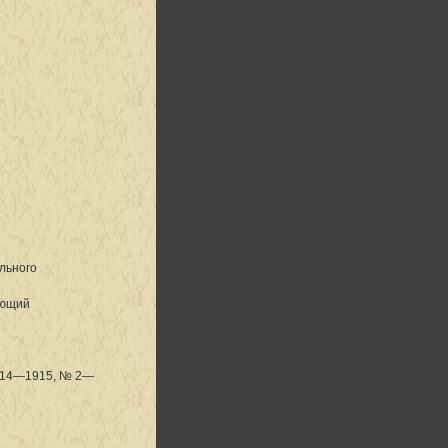
льного
ающий
1914—1915, № 2—