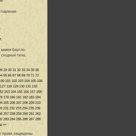
ие
отовление
.
,
 камня Бертло.
 сходные тела,
28
29
30
31
32
33
34
35
36
64
65
66
67
68
69
70
71
72
100
101
102
103
104
105
106
127
128
129
130
131
132
52
153
154
155
156
157
158
78
179
180
181
182
183
184
04
205
206
207
208
209
210
30
231
232
233
234
235
236
56
257
258
259
260
261
262
82
283
284
285
286
287
288
д >>
се права защищены.