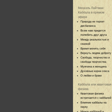
Михаэль Лайтман:
Каббала в прямом
эфире
Природа не терпит
дисбаланса
Всем нам придется
полюбить друг друга
Между реальностью и
сказкой
Время менять себя
Вернуть людям доброту
Свобода, творчество и
свобода творчества
Мужчина и женщина
Духовные корни секса
О любви и браке
Каббала или квантовая
физика
Квантовая физика
встречается с каббалой
Влияние каббалы на
науку
Между каббалой и