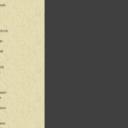
чную
ществ
ем
ий
ход
к
жает
х
кого
мня: