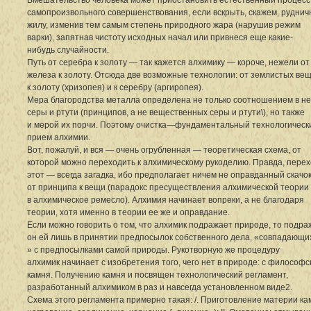
самопроизвольного совершенствования, если вскрыть, скажем, рудни
жилу, изменив тем самым степень природного жара (нарушив режим
варки), запятнав чистоту исходных начал или привнеся еще какие-
нибудь случайности.
Путь от серебра к золоту — так кажется алхимику — короче, нежели от
железа к золоту. Отсюда две возможные технологии: от землистых ве
к золоту (хризопея) и к серебру (аргиропея).
Мера благородства металла определена не только соотношением в н
серы и ртути (принципов, а не вещественных серы и ртути\), но также
и мерой их порчи. Поэтому очистка—фундаментальный технологическ
прием алхимии.
Вот, пожалуй, и вся — очень огрубленная — теоретическая схема, от
которой можно переходить к алхимическому рукоделию. Правда, пере
этот — всегда загадка, ибо предполагает ничем не оправданный скачо
от принципа к вещи (парадокс пресуществления алхимической теории
в алхимическое ремесло). Алхимия начинает вопреки, а не благодаря
теории, хотя именно в теории ее же и оправдание.
Если можно говорить о том, что алхимик подражает природе, то подра
он ей лишь в принятии предпосылок собственного дела, «совпадающи
» с предпосылками самой природы. Рукотворную же процедуру
алхимик начинает с изобретения того, чего нет в природе: с философс
камня. Получению камня и посвящен технологический регламент,
разработанный алхимиком в раз и навсегда установленном виде2.
Схема этого регламента примерно такая: /. Приготовление материи ка