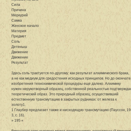
Сила
Причина
Меркурий
Самка
Женское начало
Материя
Предмет
Соль
Детеныш
Движение
Движение
Результат
Здесь соль трактуется по-другому: как результат алхимического брака,
а не как медиум для средостения исходных принципов. Но до окончате
изобретения технохимической процедуры еще далеко. Алхимику
нужен нерукотворный образец, собственной реальностью подтвержд
теоретический образ. Это природный образец, осуществивший
естественную трансмутацию в закрытых рудниках: от железа к
золоту1.
1 Глаубер предлагает также и нисходящую трансмутацию (Пауссон, 
3, с. 16).
» 195 «
Вмешательство человека может приостановить естественный процесс