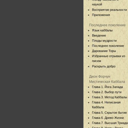
наукой
Восприятие реальности
Приложения
Последнее поколение
Язык каббалы
Введение
Плоды мудрости
Последнее поколение
Дарование Торы
Избранные отрывки из
писем
Раскрыть добро
Дион Форчун
Мистическая Каббала
Глава 1. Йога Запада
Глава 2. Выбор пути
Глава 3. Метод Каббалы
Глава 4. Неписаная
Каббала
Глава 5. Скрытое бытие
Глава 6. Древо Жизни
Глава 7. Высшая Триада
Глава 8. Узоры Древа