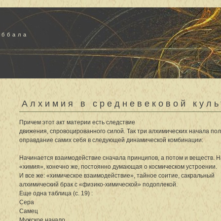
аббала
Алхимия в средневековой куль
Причем этот акт материи есть следствие
движения, спровоцированного силой. Так три алхимических начала по
оправдание самих себя в следующей динамической комбинации:
Начинается взаимодействие сначала принципов, а потом и веществ. 
«химия», конечно же, постоянно думающая о космическом устроении.
И все же: «химическое взаимодействие», тайное соитие, сакральный
алхимический брак с «физико-химической» подоплекой.
Еще одна таблица (с. 19) :
Сера
Самец
Мужское начало