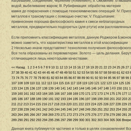
нагревание, соединение, чернение {«гниение»); II. Омовение: отмыван
водой, выбеливание жаром; III. Рубификация: обработка материи
камня до покраснения с помощью технохимических операций: IV. Приг
металлов к трансмутации с помощью очистки; V. Подсыпание:
привнесение порошка философского камня к смеси неблагородных
металлов, предварительно подогретых (для ртути) или расплавленных
Если припомнить классификацию металлов, данную Роджером Бэконом
можно заметить, что характеристика металлов в этой классификации
2 Несколько иначе представляет технологию получения философского
Все тела образованы из первоматерии. Золото — цель делания. Берут
отличающиеся лишь некоторыми качествами.
<< Назад
1
2
3
4
5
6
7
8
9
10
11
12
13
14
15
16
17
18
19
20
21
22
23
24
25
26
27
37
38
39
40
41
42
43
44
45
46
47
48
49
50
51
52
53
54
55
56
57
58
59
60
61
62
63
73
74
75
76
77
78
79
80
81
82
83
84
85
86
87
88
89
90
91
92
93
94
95
96
97
98
99
107
108
109
110
111
112
113
114
115
116
117
118
119
120
121
122
123
124
125
126
149
133
134
135
136
137
138
139
140
141
142
143
144
145
146
147
148
150
151
1
159
160
161
162
163
164
165
166
167
168
169
170
171
172
173
174
175
176
177
1
185
186
187
188
189
190
191
192
193
194
195
196
197
198
199
200
201
202
203
2
211
212
213
214
215
216
217
218
219
220
221
222
223
224
225
226
227
228
229
2
237
238
239
240
241
242
243
244
245
246
247
248
249
250
251
252
253
254
255
2
263
264
265
266
267
268
269
270
271
272
273
274
275
276
277
278
279
280
281
2
289
290
291
292
293
294
295
296
297
298
299
300
301
302
303
304
305
306
Впере
Данная книга публикуется частично и только в целях ознакомления! В