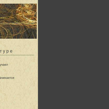
туре
лучают
Начинается