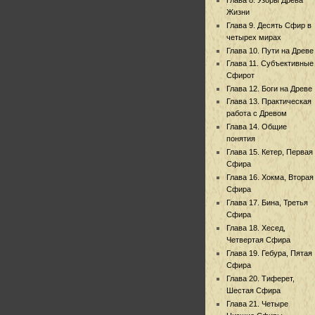
Жизни
Глава 9. Десять Сфир в
четырех мирах
Глава 10. Пути на Древе
Глава 11. Субъективные
Сфирот
Глава 12. Боги на Древе
Глава 13. Практическая
работа с Древом
Глава 14. Общие
понятия
Глава 15. Кетер, Первая
Сфира
Глава 16. Хокма, Вторая
Сфира
Глава 17. Бина, Третья
Сфира
Глава 18. Хесед,
Четвертая Сфира
Глава 19. Гебура, Пятая
Сфира
Глава 20. Тиферет,
Шестая Сфира
Глава 21. Четыре