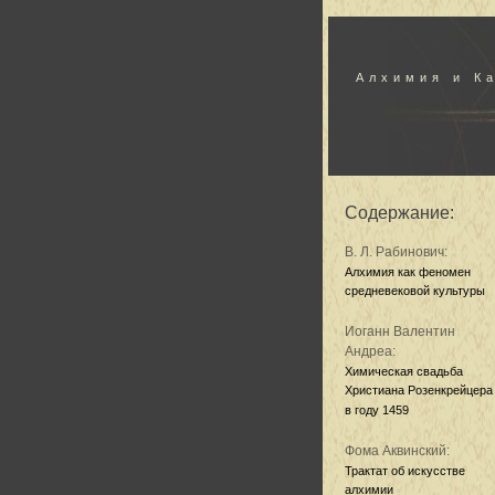
Алхимия и К
Содержание:
В. Л. Рабинович:
Алхимия как феномен
средневековой культуры
Иоганн Валентин
Андреа:
Химическая свадьба
Христиана Розенкрейцера
в году 1459
Фома Аквинский:
Трактат об искусстве
алхимии