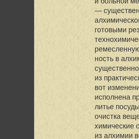
и больной м
— существе
алхимической
готовыми ре
технохимиче
ремесленную
ность в алх
существенно
из практиче
вот изменен
исполнена пр
литье посуды
очистка веще
химические 
из алхимии в