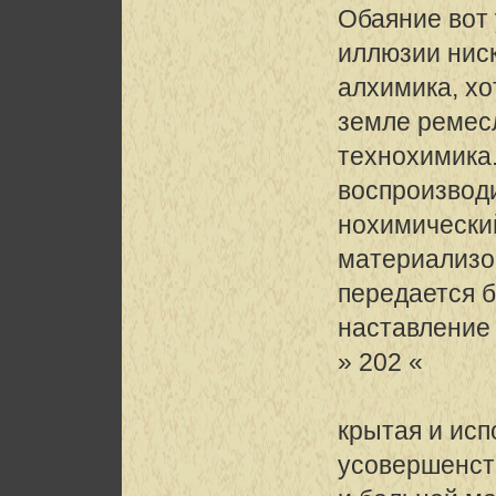
Обаяние вот 
иллюзии нис
алхимика, хо
земле ремес
технохимика
воспроизвод
нохимический
материализо
передается б
наставление
» 202 «
крытая и ис
усовершенст