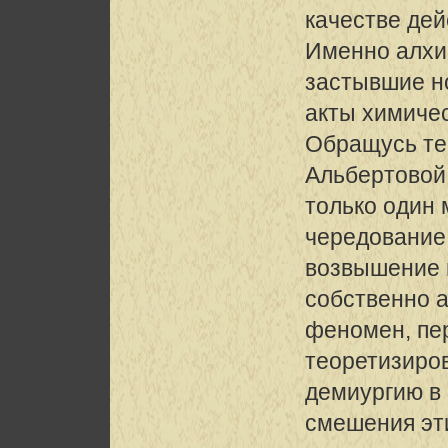
качестве де
Именно алхи
застывшие н
акты химичес
Обращусь те
Альбертовой
только один 
чередование
возвышение 
собственно 
феномен, пе
теоретизиро
демиургию в
смешения эт