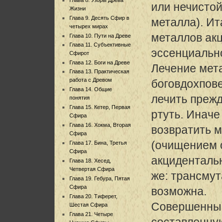
или нечисто
Жизни
Глава 9. Десять Сфир в
металла). Ит
четырех мирах
металлов акц
Глава 10. Пути на Древе
Глава 11. Субъективные
эссенциальн
Сфирот
Глава 12. Боги на Древе
Лечение мет
Глава 13. Практическая
работа с Древом
боговдохпов
Глава 14. Общие
лечить прежд
понятия
Глава 15. Кетер, Первая
ртуть. Иначе
Сфира
Глава 16. Хокма, Вторая
возвратить м
Сфира
(очищением о
Глава 17. Бина, Третья
Сфира
акциденталь
Глава 18. Хесед,
Четвертая Сфира
же: трансму
Глава 19. Гебура, Пятая
Сфира
возможна.
Глава 20. Тиферет,
Совершенный
Шестая Сфира
Глава 21. Четыре
составленную