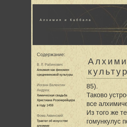
Алхимия и Каббала
Содержание:
Алхими
В. Л. Рабинович:
культу
Алхимия как феномен
средневековой культуры
85).
Иоганн Валентин
Андреа:
Таково устро
Химическая свадьба
Христиана Розенкрейцера
все алхимиче
в году 1459
Из того же т
Фома Аквинский:
гомункулус 
Трактат об искусстве
алхимии