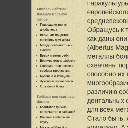
паракультуры
Михаэль Лайтман:
европейског
Каббала в прямом
средневеков
эфире
Природа не терпит
Обращусь к 
дисбаланса
Всем нам придется
как даны они
полюбить друг друга
Между реальностью и
(Albertus Ma
сказкой
металлы бол
Время менять себя
Вернуть людям доброту
схвачены по
Свобода, творчество и
свобода творчества
способно их 
Мужчина и женщина
многообрази
Духовные корни секса
О любви и браке
различию со
Каббала или квантовая
дентальных 
физика
Квантовая физика
для всех мет
встречается с каббалой
Стало быть,
Влияние каббалы на
науку
возможно. А 
Между каббалой и