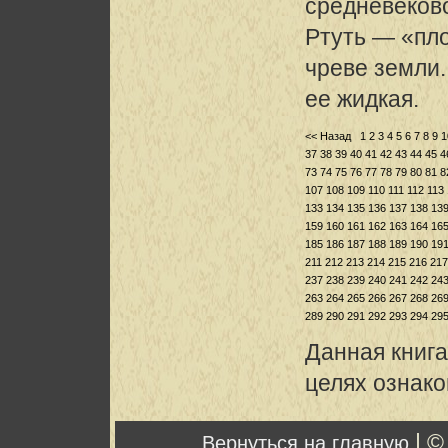
средневеково
Ртуть — «пло
чреве земли.
ее жидкая.
<< Назад
1
2
3
4
5
6
7
8
9
1
37
38
39
40
41
42
43
44
45
4
73
74
75
76
77
78
79
80
81
8
107
108
109
110
111
112
113
133
134
135
136
137
138
13
159
160
161
162
163
164
16
185
186
187
188
189
190
19
211
212
213
214
215
216
217
237
238
239
240
241
242
24
263
264
265
266
267
268
26
289
290
291
292
293
294
29
Данная книга
целях ознак
| ©
Вернуться на главную