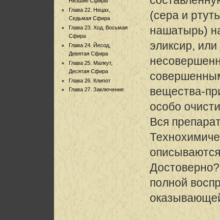
Низшие Сфиры
Глава 22. Нецах,
(сера и ртут
Седьмая Сфира
нашатырь) на
Глава 23. Ход, Восьмая
Сфира
эликсир, ил
Глава 24. Йесод,
Девятая Сфира
несовершен
Глава 25. Малкут,
Десятая Сфира
совершенным
Глава 26. Клипот
вещества-пр
Глава 27. Заключение
особо очисти
Вся препарат
Технохимиче
описываются 
Достоверно?
полной восп
оказывающей