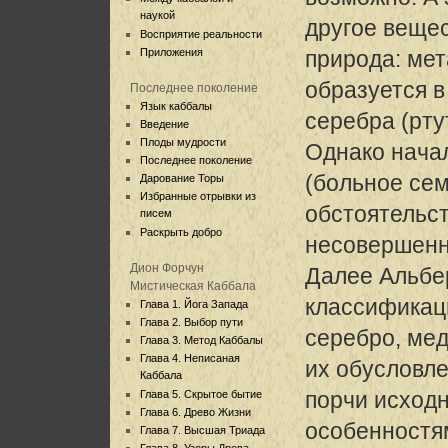
наукой
другое веще
Восприятие реальности
Приложения
природа: ме
образуется в
Последнее поколение
Язык каббалы
серебра (рту
Введение
Плоды мудрости
Однако нача
Последнее поколение
(больное сем
Дарование Торы
Избранные отрывки из
обстоятельст
писем
Раскрыть добро
несовершенн
Дион Форчун
Далее Альбе
Мистическая Каббала
классификац
Глава 1. Йога Запада
Глава 2. Выбор пути
серебро, мед
Глава 3. Метод Каббалы
Глава 4. Неписаная
их обусловл
Каббала
порчи исходн
Глава 5. Скрытое бытие
Глава 6. Древо Жизни
особенностя
Глава 7. Высшая Триада
Глава 8. Узоры Древа