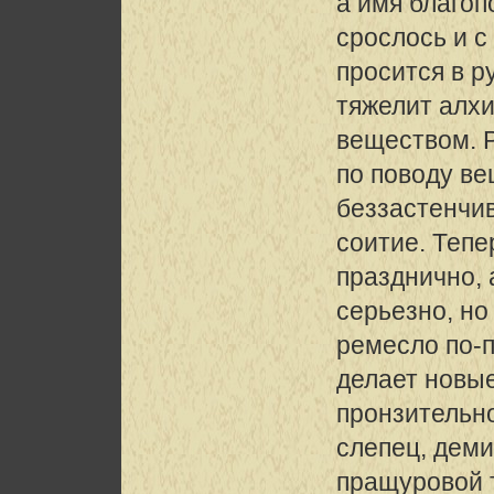
а имя благоп
срослось и с
просится в р
тяжелит алх
веществом.
по поводу ве
беззастенчи
соитие. Тепе
празднично, 
серьезно, но
ремесло по-
делает новые
пронзительн
слепец, деми
пращуровой 