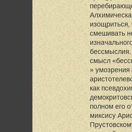
перебирающе
Алхимическа
изощриться,
смешивать н
изначальног
бессмыслия. 
смысл «бесс
» умозрения
аристотелев
как псевдох
демокритовс
полном его о
миксису Арис
Прустовском