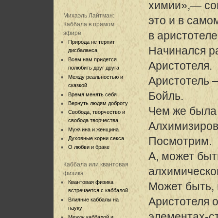
химии»,— сом
Михаэль Лайтман:
это и в само
Каббала в прямом
в аристотелев
эфире
Природа не терпит
Начинался р
дисбаланса
Всем нам придется
Аристотеля.
полюбить друг друга
Между реальностью и
Аристотель 
сказкой
Бойль.
Время менять себя
Вернуть людям доброту
Чем же была 
Свобода, творчество и
свобода творчества
Алхимизиров
Мужчина и женщина
Посмотрим.
Духовные корни секса
О любви и браке
А, может быт
Каббала или квантовая
алхимическо
физика
Квантовая физика
Может быть, 
встречается с каббалой
Аристотеля 
Влияние каббалы на
науку
элементах-ст
Между каббалой и