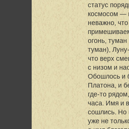
статус поряд
космосом — 
неважно, чт
примешиваем
огонь, туман
туман), Луну
что верх см
с низом и на
Обошлось и 
Платона, и б
где-то рядом
часа. Имя и 
сошлись. Но
уже не тольк