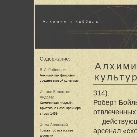
Алхимия и Каббала
Содержание:
Алхими
В. Л. Рабинович:
культу
Алхимия как феномен
средневековой культуры
314).
Иоганн Валентин
Андреа:
Роберт Бойль
Химическая свадьба
Христиана Розенкрейцера
отвлеченных
в году 1459
— действующ
Фома Аквинский:
арсенал «сх
Трактат об искусстве
алхимии