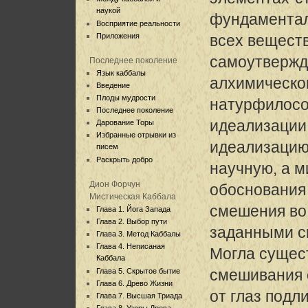
наукой
фундаментал
Восприятие реальности
Приложения
всех веществ
самоутвержд
Последнее поколение
Язык каббалы
алхимическог
Введение
Плоды мудрости
натурфилосо
Последнее поколение
идеализации
Дарование Торы
Избранные отрывки из
идеализаци
писем
Раскрыть добро
научную, а м
Дион Форчун
обоснования
Мистическая Каббала
смешения во
Глава 1. Йога Запада
Глава 2. Выбор пути
заданными с
Глава 3. Метод Каббалы
Глава 4. Неписаная
Могла сущес
Каббала
смешивания 
Глава 5. Скрытое бытие
Глава 6. Древо Жизни
от глаз под
Глава 7. Высшая Триада
Глава 8. Узоры Древа