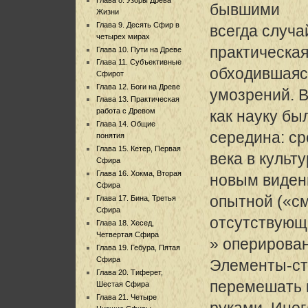
бывшими
Жизни
Глава 9. Десять Сфир в
всегда случа
четырех мирах
практическая
Глава 10. Пути на Древе
Глава 11. Субъективные
обходившаяс
Сфирот
Глава 12. Боги на Древе
умозрений. 
Глава 13. Практическая
работа с Древом
как науку бы
Глава 14. Общие
середина: с
понятия
Глава 15. Кетер, Первая
века в культ
Сфира
Глава 16. Хокма, Вторая
новым виден
Сфира
опытной («с
Глава 17. Бина, Третья
Сфира
отсутствующ
Глава 18. Хесед,
Четвертая Сфира
» оперирова
Глава 19. Гебура, Пятая
Сфира
Элементы-ст
Глава 20. Тиферет,
перемешать 
Шестая Сфира
Глава 21. Четыре
руками. Иног