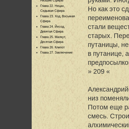
Низшие Сфиры
Глава 22. Нецах,
Но как это с
Седьмая Сфира
переименоват
Глава 23. Ход, Восьмая
Сфира
стали вещес
Глава 24. Йесод,
Девятая Сфира
старых. Пере
Глава 25. Малкут,
Десятая Сфира
путаницы, не
Глава 26. Клипот
в путанице, 
Глава 27. Заключение
предпосылко
» 209 «
Александрийс
низ поменял
Потом еще р
смесь. Стро
алхимически