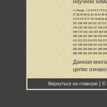
научной хим
<< Назад
1
2
3
4
5
6
7
8
9
1
37
38
39
40
41
42
43
44
45
4
73
74
75
76
77
78
79
80
81
8
107
108
109
110
111
112
113
133
134
135
136
137
138
13
160
159
161
162
163
164
16
185
186
187
188
189
190
19
211
212
213
214
215
216
217
237
238
239
240
241
242
24
263
264
265
266
267
268
26
289
290
291
292
293
294
29
Данная книга
целях ознак
| ©
Вернуться на главную