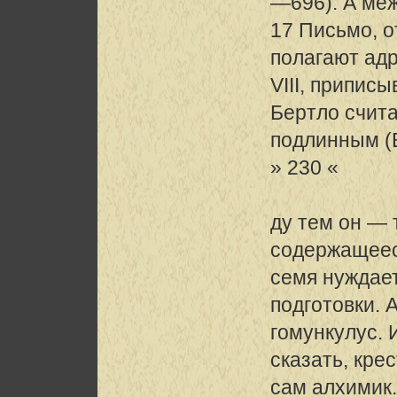
—696). А ме
17 Письмо, о
полагают ад
VIII, припис
Бертло счита
подлинным (Be
» 230 «
ду тем он — 
содержащеес
семя нуждает
подготовки. 
гомункулус. 
сказать, кре
сам алхимик.