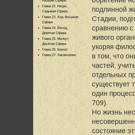
Низшие Сфиры
Глава 22. Нецах,
подлинной ж
Седьмая Сфира
Стадии, под
Глава 23. Ход, Восьмая
Сфира
сравнению с
Глава 24. Йесод,
Девятая Сфира
живого орган
Глава 25. Малкут,
Десятая Сфира
укоряя фило
Глава 26. Клипот
в том, что о
Глава 27. Заключение
частей, учит
отдельных пр
существует 
один процесс
709).
Но жизнь не
несовершенн
состояние э