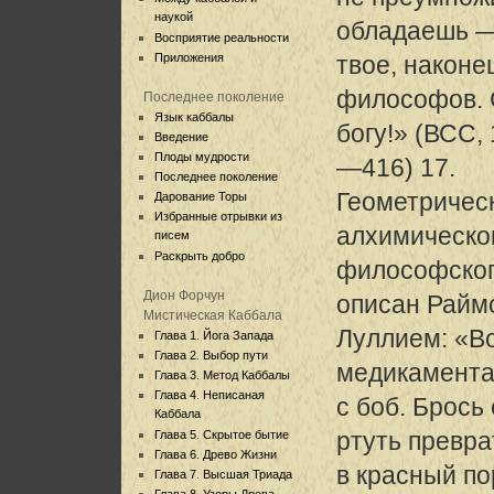
наукой
обладаешь —
Восприятие реальности
Приложения
твое, наконе
философов. 
Последнее поколение
Язык каббалы
богу!» (ВСС, 
Введение
Плоды мудрости
—416) 17.
Последнее поколение
Геометричес
Дарование Торы
Избранные отрывки из
алхимическо
писем
Раскрыть добро
философского
Дион Форчун
описан Райм
Мистическая Каббала
Луллием: «Во
Глава 1. Йога Запада
Глава 2. Выбор пути
медикамента
Глава 3. Метод Каббалы
Глава 4. Неписаная
с боб. Брось 
Каббала
ртуть превра
Глава 5. Скрытое бытие
Глава 6. Древо Жизни
в красный по
Глава 7. Высшая Триада
Глава 8. Узоры Древа