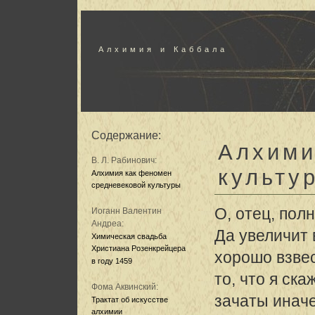
Алхимия и Каббала
Содержание:
Алхими
В. Л. Рабинович:
культу
Алхимия как феномен
средневековой культуры
О, отец, пол
Иоганн Валентин
Андреа:
Да увеличит 
Химическая свадьба
Христиана Розенкрейцера
хорошо взве
в году 1459
то, что я ск
Фома Аквинский:
зачаты иначе
Трактат об искусстве
алхимии