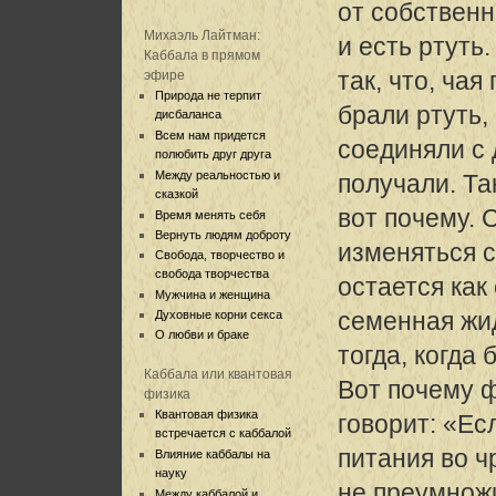
от собственн
Михаэль Лайтман:
и есть ртуть
Каббала в прямом
так, что, ча
эфире
Природа не терпит
брали ртуть,
дисбаланса
Всем нам придется
соединяли с 
полюбить друг друга
Между реальностью и
получали. Та
сказкой
вот почему. 
Время менять себя
Вернуть людям доброту
изменяться с
Свобода, творчество и
свобода творчества
остается как
Мужчина и женщина
семенная жи
Духовные корни секса
О любви и браке
тогда, когда
Каббала или квантовая
Вот почему 
физика
Квантовая физика
говорит: «Ес
встречается с каббалой
питания во ч
Влияние каббалы на
науку
не преумножи
Между каббалой и