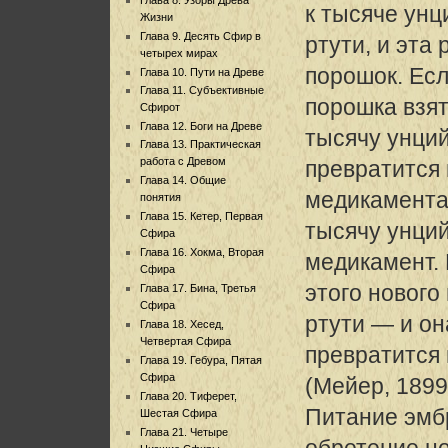
к тысяче унц
Жизни
Глава 9. Десять Сфир в
ртути, и эта
четырех мирах
порошок. Есл
Глава 10. Пути на Древе
Глава 11. Субъективные
порошка взят
Сфирот
Глава 12. Боги на Древе
тысячу унций
Глава 13. Практическая
работа с Древом
превратится 
Глава 14. Общие
медикамента
понятия
Глава 15. Кетер, Первая
тысячу унций
Сфира
Глава 16. Хокма, Вторая
медикамент.
Сфира
этого нового
Глава 17. Бина, Третья
Сфира
ртути — и он
Глава 18. Хесед,
Четвертая Сфира
превратится 
Глава 19. Гебура, Пятая
Сфира
(Мейер, 1899,
Глава 20. Тиферет,
Питание эмбр
Шестая Сфира
Глава 21. Четыре
обретение н