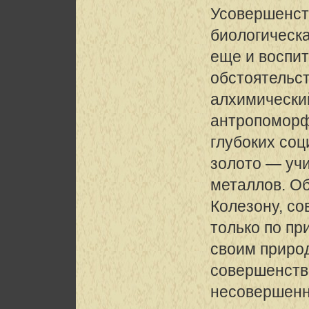
Усовершенст
биологическа
еще и воспит
обстоятельст
алхимически
антропомор
глубоких со
золото — уч
металлов. О
Колезону, с
только по пр
своим приро
совершенств
несовершен