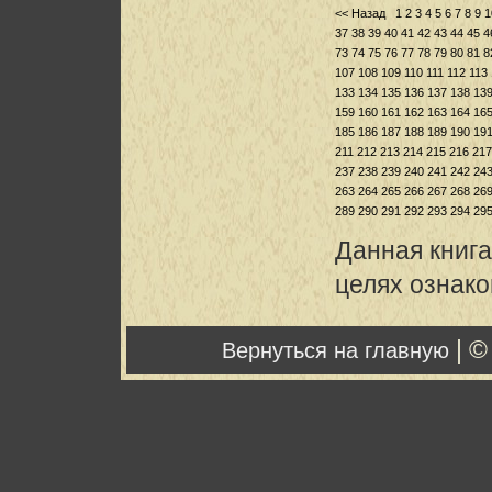
<< Назад
1
2
3
4
5
6
7
8
9
1
37
38
39
40
41
42
43
44
45
4
73
74
75
76
77
78
79
80
81
8
107
108
109
110
111
112
113
133
134
135
136
137
138
13
159
160
161
162
163
164
16
185
186
187
188
189
190
19
211
212
213
214
215
216
217
237
238
239
240
241
242
24
263
264
265
266
267
268
26
289
290
291
292
293
294
29
Данная книга
целях ознак
| ©
Вернуться на главную