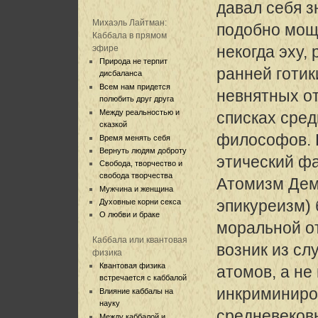
давал себя з
Михаэль Лайтман:
подобно мо
Каббала в прямом
некогда эху,
эфире
Природа не терпит
ранней готик
дисбаланса
Всем нам придется
невнятных о
полюбить друг друга
Между реальностью и
списках сре
сказкой
философов. 
Время менять себя
Вернуть людям доброту
этический фа
Свобода, творчество и
свобода творчества
Атомизм Демо
Мужчина и женщина
эпикуреизм)
Духовные корни секса
О любви и браке
моральной о
Каббала или квантовая
возник из сл
физика
Квантовая физика
атомов, а не
встречается с каббалой
инкриминиро
Влияние каббалы на
науку
средневеков
Между каббалой и