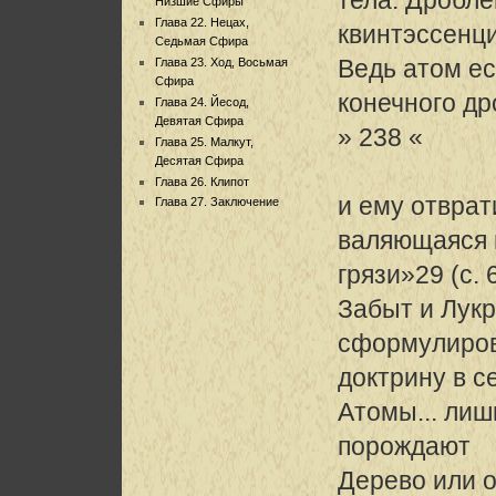
Низшие Сфиры
Глава 22. Нецах,
квинтэссенци
Седьмая Сфира
Ведь атом ес
Глава 23. Ход, Восьмая
Сфира
конечного др
Глава 24. Йесод,
Девятая Сфира
» 238 «
Глава 25. Малкут,
Десятая Сфира
Глава 26. Клипот
и ему отврат
Глава 27. Заключение
валяющаяся 
грязи»29 (с. 
Забыт и Лукрец
сформулиров
доктрину в с
Атомы... лиш
порождают
Дерево или ог