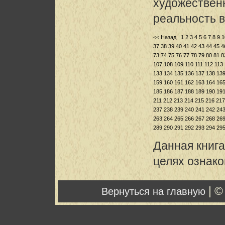
художествен
реальность в
<< Назад
1
2
3
4
5
6
7
8
9
1
37
38
39
40
41
42
43
44
45
4
73
74
75
76
77
78
79
80
81
8
107
108
109
110
111
112
113
133
134
135
136
137
138
13
159
160
161
162
163
164
16
185
186
187
188
189
190
19
211
212
213
214
215
216
217
237
238
239
240
241
242
24
263
264
265
266
267
268
26
289
290
291
292
293
294
29
Данная книга
целях ознак
| ©
Вернуться на главную