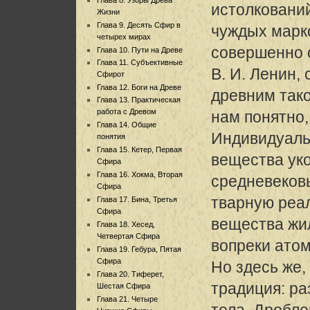
истолкований
Жизни
Глава 9. Десять Сфир в
чуждых марк
четырех мирах
совершенно 
Глава 10. Пути на Древе
Глава 11. Субъективные
В. И. Ленин,
Сфирот
Глава 12. Боги на Древе
древним тако
Глава 13. Практическая
работа с Древом
нам понятно,
Глава 14. Общие
Индивидуаль
понятия
Глава 15. Кетер, Первая
вещества ук
Сфира
Глава 16. Хокма, Вторая
средневеков
Сфира
тварную реа
Глава 17. Бина, Третья
Сфира
вещества жи
Глава 18. Хесед,
Четвертая Сфира
вопреки ато
Глава 19. Гебура, Пятая
Сфира
Но здесь же,
Глава 20. Тиферет,
традиция: р
Шестая Сфира
Глава 21. Четыре
тела. Дробле