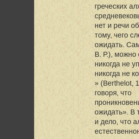
греческих ал
средневеков
нет и речи о
тому, чего с
ожидать. Сам
В. Р.), можно
никогда не у
никогда не к
» (Berthelot,
говоря, что
проникновен
ожидать». В 
и дело, что 
естественнон