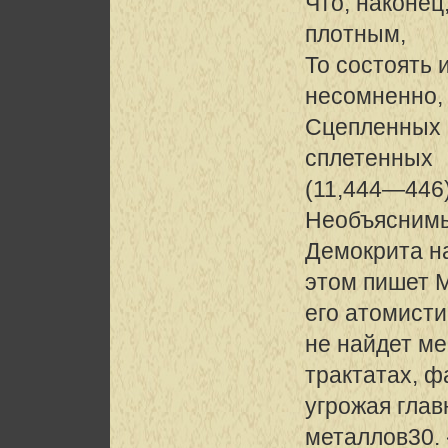
Что, наконец
плотным,
То состоять 
несомненно,
Сцепленных 
сплетенных
(11,444—446)
Необъяснимый
Демокрита на
этом пишет М
его атомисти
не найдет м
трактатах, ф
угрожая гла
металлов30.