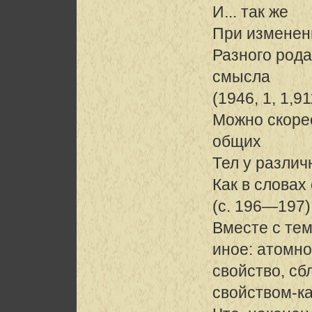
И... так же
При изменен
Разного рода
смысла
(1946, 1, 1,9
Можно скорее
общих
Тел у разли
Как в словах
(с. 196—197)
Вместе с тем
иное: атомно
свойство, с
свойством-к