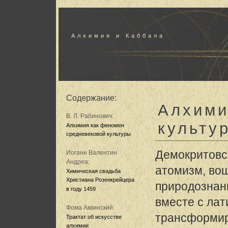
Алхимия и Каббала
Содержание:
Алхими
В. Л. Рабинович:
культу
Алхимия как феномен
средневековой культуры
Демокритовс
Иоганн Валентин
Андреа:
атомизм, во
Химическая свадьба
Христиана Розенкрейцера
природознание
в году 1459
вместе с ла
Фома Аквинский:
трансформир
Трактат об искусстве
алхимии