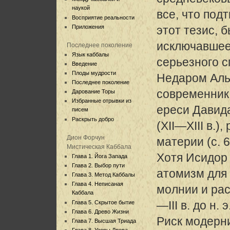
наукой
все, что под
Восприятие реальности
Приложения
этот тезис, 
исключавшее
Последнее поколение
Язык каббалы
серьезного с
Введение
Плоды мудрости
Недаром Аль
Последнее поколение
современник 
Дарование Торы
Избранные отрывки из
ереси Давид
писем
Раскрыть добро
(XII—XIII в.
Дион Форчун
материи (с. 6
Мистическая Каббала
Хотя Исидор 
Глава 1. Йога Запада
Глава 2. Выбор пути
атомизм для
Глава 3. Метод Каббалы
Глава 4. Неписаная
молнии и рас
Каббала
—III в. до н. э
Глава 5. Скрытое бытие
Глава 6. Древо Жизни
Риск модерни
Глава 7. Высшая Триада
Глава 8. Узоры Древа