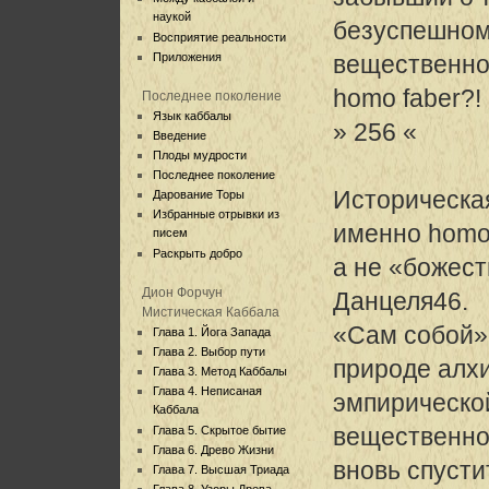
наукой
безуспешном
Восприятие реальности
Приложения
вещественном
homo faber?!
Последнее поколение
Язык каббалы
» 256 «
Введение
Плоды мудрости
Последнее поколение
Историческа
Дарование Торы
Избранные отрывки из
именно homo 
писем
Раскрыть добро
а не «божес
Дион Форчун
Данцеля46.
Мистическая Каббала
«Сам собой»
Глава 1. Йога Запада
Глава 2. Выбор пути
природе алх
Глава 3. Метод Каббалы
Глава 4. Неписаная
эмпирическо
Каббала
вещественно
Глава 5. Скрытое бытие
Глава 6. Древо Жизни
вновь спусти
Глава 7. Высшая Триада
Глава 8. Узоры Древа