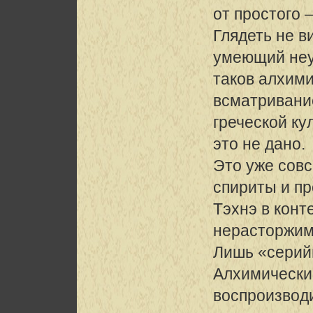
от простого 
Глядеть не в
умеющий неу
таков алхими
всматривани
греческой ку
это не дано.
Это уже сов
спириты и пр
Тэхнэ в конт
нерасторжим
Лишь «серий
Алхимически
воспроизвод