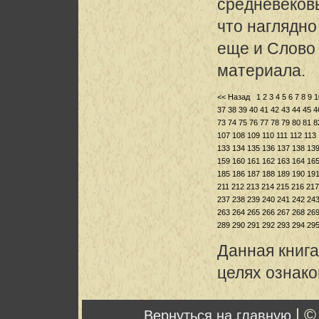
средневековь
что наглядно
еще и Слово 
материала.
<< Назад
1
2
3
4
5
6
7
8
9
1
37
38
39
40
41
42
43
44
45
4
73
74
75
76
77
78
79
80
81
8
107
108
109
110
111
112
113
133
134
135
136
137
138
13
159
160
161
162
163
164
16
185
186
187
188
189
190
19
211
212
213
214
215
216
217
237
238
239
240
241
242
24
263
264
265
266
267
268
26
289
290
291
292
293
294
29
Данная книга
целях ознак
| ©
Вернуться на главную