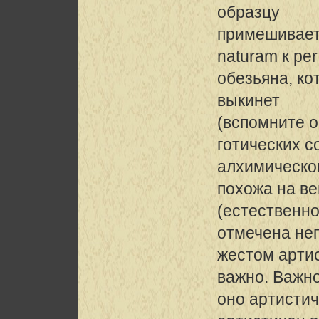
образцу
примешивает
naturam к pe
обезьяна, кот
выкинет
(вспомните 
готических с
алхимическог
похожа на в
(естественное
отмечена не
жестом артис
важно. Важно
оно артистич