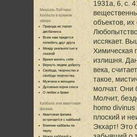
1931а, 6, с. 
Михаэль Лайтман:
вещественны
Каббала в прямом
объектов, их
эфире
Природа не терпит
Любопытство
дисбаланса
Всем нам придется
иссякает. Вы
полюбить друг друга
Между реальностью и
Химическая 
сказкой
излишня. Дан
Время менять себя
Вернуть людям доброту
века, считае
Свобода, творчество и
свобода творчества
такое, мисти
Мужчина и женщина
молчат. Они 
Духовные корни секса
О любви и браке
Молчит, безд
Каббала или квантовая
homo divinus
физика
Квантовая физика
плоский и не
встречается с каббалой
Экхарт! Это
Влияние каббалы на
науку
забывший о т
Между каббалой и