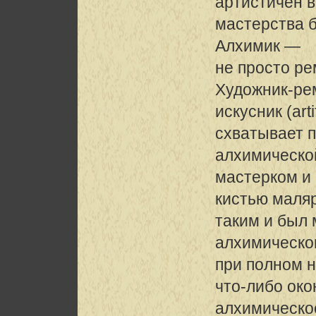
артистичен в
мастерства 
Алхимик —
не просто ре
Художник-ре
искусник (art
схватывает 
алхимическо
мастерком и
кистью маляр
таким и был
алхимическо
при полном 
что-либо око
алхимическо