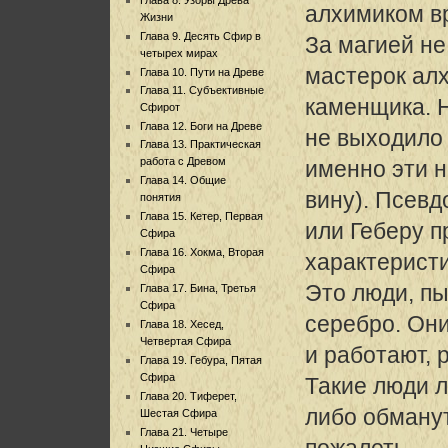
алхимиком в
Жизни
Глава 9. Десять Сфир в
За магией не
четырех мирах
мастерок ал
Глава 10. Пути на Древе
Глава 11. Субъективные
каменщика. Н
Сфирот
Глава 12. Боги на Древе
не выходило 
Глава 13. Практическая
работа с Древом
именно эти н
Глава 14. Общие
вину). Псевд
понятия
Глава 15. Кетер, Первая
или Геберу п
Сфира
Глава 16. Хокма, Вторая
характеристи
Сфира
Это люди, п
Глава 17. Бина, Третья
Сфира
серебро. Он
Глава 18. Хесед,
Четвертая Сфира
и работают,
Глава 19. Гебура, Пятая
Сфира
Такие люди 
Глава 20. Тиферет,
либо обманут
Шестая Сфира
Глава 21. Четыре
пожалеть