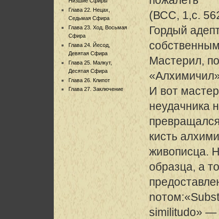
Низшие Сфиры
Глава 22. Нецах,
(ВСС, 1,с. 5
Седьмая Сфира
Гордый адепт
Глава 23. Ход, Восьмая
Сфира
собственным
Глава 24. Йесод,
Девятая Сфира
Мастерил, по
Глава 25. Малкут,
Десятая Сфира
«Алхимичил»
Глава 26. Клипот
И вот масте
Глава 27. Заключение
неудачника 
превращался 
кисть алхими
живописца. 
образца, а т
предоставле
noтoм:«Substa
similitudo» 