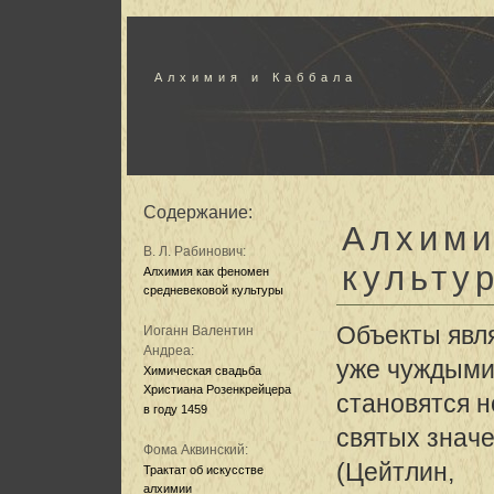
Алхимия и Каббала
Содержание:
Алхими
В. Л. Рабинович:
культу
Алхимия как феномен
средневековой культуры
Объекты явл
Иоганн Валентин
Андреа:
уже чуждыми
Химическая свадьба
Христиана Розенкрейцера
становятся 
в году 1459
святых значе
Фома Аквинский:
(Цейтлин,
Трактат об искусстве
алхимии