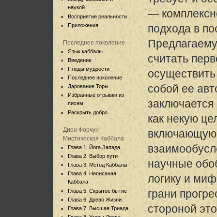
наукой
— комплексн
Восприятие реальности
Приложения
подхода в по
Предлагаему
Последнее поколение
Язык каббалы
считать перв
Введение
Плоды мудрости
осуществить 
Последнее поколение
собой ее авт
Дарование Торы
Избранные отрывки из
заключается
писем
Раскрыть добро
как некую це
Дион Форчун
включающую 
Мистическая Каббала
взаимообус
Глава 1. Йога Запада
Глава 2. Выбор пути
научные обо
Глава 3. Метод Каббалы
Глава 4. Неписаная
логику и миф
Каббала
грани прогре
Глава 5. Скрытое бытие
Глава 6. Древо Жизни
стороной эт
Глава 7. Высшая Триада
Глава 8. Узоры Древа