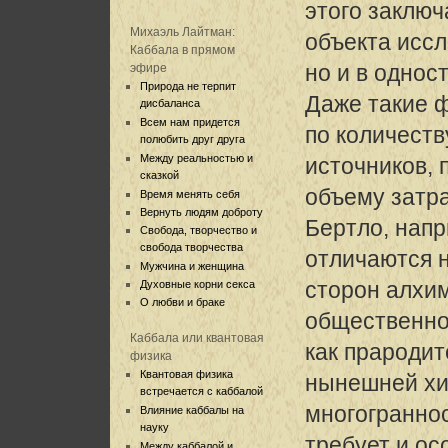
этого заключ
Михаэль Лайтман:
объекта иссл
Каббала в прямом
но и в однос
эфире
Природа не терпит
Даже такие 
дисбаланса
Всем нам придется
по количеств
полюбить друг друга
Между реальностью и
источников, 
сказкой
объему затр
Время менять себя
Вернуть людям доброту
Бертло, нап
Свобода, творчество и
свобода творчества
отличаются 
Мужчина и женщина
сторон алхим
Духовные корни секса
О любви и браке
общественног
Каббала или квантовая
как прароди
физика
Квантовая физика
нынешней хи
встречается с каббалой
многогранно
Влияние каббалы на
науку
требует и ос
Между каббалой и