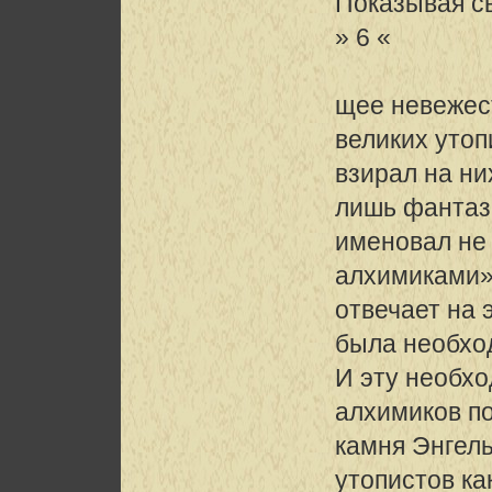
Показывая с
» 6 «
щее невежес
великих утоп
взирал на ни
лишь фантаз
именовал не
алхимиками»
отвечает на 
была необхо
И эту необхо
алхимиков п
камня Энгель
утопистов ка