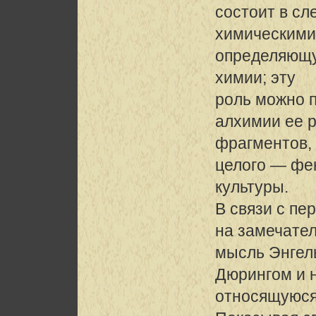
состоит в с
химическим
определяющу
химии; эту
роль можно п
алхимии ее 
фрагментов, 
целого — фе
культуры.
В связи с пе
на замечате
мысль Энгель
Дюрингом и 
относящуюся 