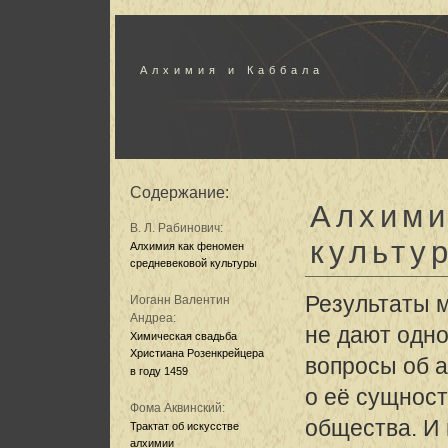
Алхимия и Каббала
Содержание:
Алхими
В. Л. Рабинович:
культу
Алхимия как феномен
средневековой культуры
Результаты 
Иоганн Валентин
Андреа:
не дают одн
Химическая свадьба
Христиана Розенкрейцера
вопросы об 
в году 1459
о её сущност
Фома Аквинский:
общества. И
Трактат об искусстве
алхимии