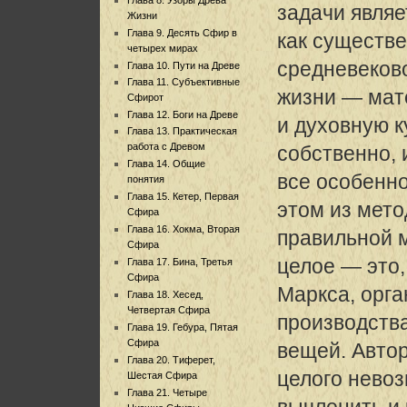
задачи являе
Жизни
Глава 9. Десять Сфир в
как существ
четырех мирах
средневеков
Глава 10. Пути на Древе
Глава 11. Субъективные
жизни — мат
Сфирот
Глава 12. Боги на Древе
и духовную к
Глава 13. Практическая
работа с Древом
собственно, 
Глава 14. Общие
все особенно
понятия
Глава 15. Кетер, Первая
этом из мето
Сфира
Глава 16. Хокма, Вторая
правильной м
Сфира
целое — это,
Глава 17. Бина, Третья
Сфира
Маркса, орг
Глава 18. Хесед,
Четвертая Сфира
производства
Глава 19. Гебура, Пятая
Сфира
вещей. Автор
Глава 20. Тиферет,
целого нево
Шестая Сфира
Глава 21. Четыре
вычленить и