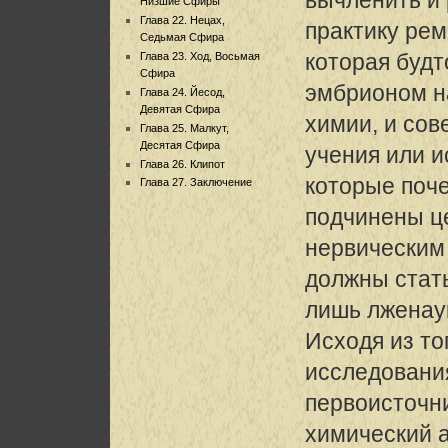
Низшие Сфиры
Глава 22. Нецах,
практику рем
Седьмая Сфира
которая будт
Глава 23. Ход, Восьмая
Сфира
эмбрионом н
Глава 24. Йесод,
Девятая Сфира
химии, и со
Глава 25. Малкут,
Десятая Сфира
учения или и
Глава 26. Клипот
которые поч
Глава 27. Заключение
подчинены це
нервическим 
должны стат
лишь лженау
Исходя из то
исследовани
первоисточни
химический а