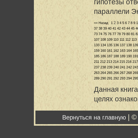
гипотезы отв
параллели Э
2
<< Назад
1
3
4
5
6
7
8
9
1
37
38
39
40
41
42
43
44
45
4
73
74
75
76
77
78
79
80
81
8
107
108
109
110
111
112
113
133
134
135
136
137
138
13
159
160
161
162
163
164
16
185
186
187
188
189
190
19
211
212
213
214
215
216
217
237
238
239
240
241
242
24
263
264
265
266
267
268
26
289
290
291
292
293
294
29
Данная книга
целях ознак
| ©
Вернуться на главную