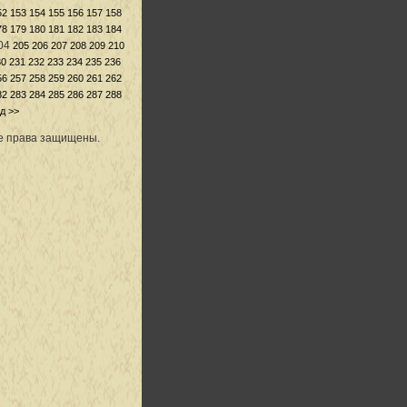
52
153
154
155
156
157
158
78
179
180
181
182
183
184
04
205
206
207
208
209
210
30
231
232
233
234
235
236
56
257
258
259
260
261
262
82
283
284
285
286
287
288
д >>
се права защищены.