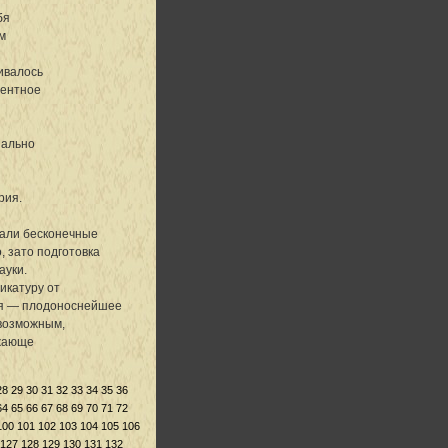
бя
м
ивалось
лентное
иально
рия.
вали бесконечные
, зато подготовка
ауки.
икатуру от
мия — плодоноснейшее
евозможным,
ажающе
28
29
30
31
32
33
34
35
36
64
65
66
67
68
69
70
71
72
100
101
102
103
104
105
106
127
128
129
130
131
132