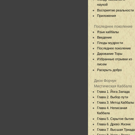
наукой
Восприятие реальности
Приложения
Последнее поколение
Язык каббалы
Введение
Плоды мудрости
Последнее поколение
Дарование Торы
Избранные отрывки из
писем
Раскрыть добро
Дион Форчун
Мистическая Каббала
Глава 1. Йога Запада
Глава 2. Выбор пути
Глава 3. Метод Каббалы
Глава 4. Неписаная
Каббала
Глава 5. Скрытое бытие
Глава 6. Древо Жизни
Глава 7. Высшая Триада
Глава 8. Узоры Древа