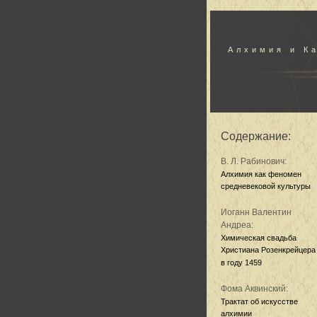
Алхимия и К
Содержание:
В. Л. Рабинович:
Алхимия как феномен
средневековой культуры
Иоганн Валентин
Андреа:
Химическая свадьба
Христиана Розенкрейцера
в году 1459
Фома Аквинский:
Трактат об искусстве
алхимии