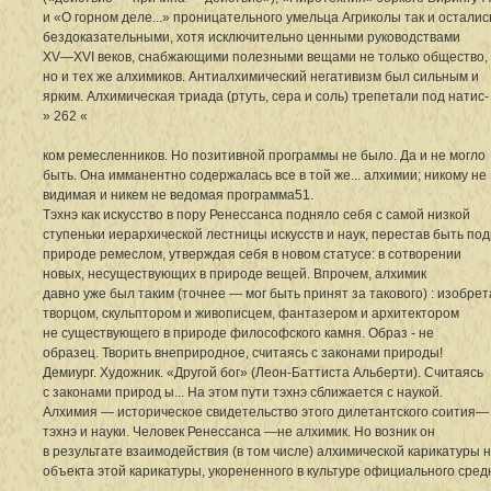
и «О горном деле...» проницательного умельца Агриколы так и осталис
бездоказательными, хотя исключительно ценными руководствами
XV—XVI веков, снабжающими полезными вещами не только общество,
но и тех же алхимиков. Антиалхимический негативизм был сильным и
ярким. Алхимическая триада (ртуть, сера и соль) трепетали под натис-
» 262 «
ком ремесленников. Но позитивной программы не было. Да и не могло
быть. Она имманентно содержалась все в той же... алхимии; никому не
видимая и никем не ведомая программа51.
Тэхнэ как искусство в пору Ренессанса подняло себя с самой низкой
ступеньки иерархической лестницы искусств и наук, перестав быть п
природе ремеслом, утверждая себя в новом статусе: в сотворении
новых, несуществующих в природе вещей. Впрочем, алхимик
давно уже был таким (точнее — мог быть принят за такового) : изобре
творцом, скульптором и живописцем, фантазером и архитектором
не существующего в природе философского камня. Образ - не
образец. Творить внеприродное, считаясь с законами природы!
Демиург. Художник. «Другой бог» (Леон-Баттиста Альберти). Считаясь
с законами природ ы... На этом пути тэхнэ сближается с наукой.
Алхимия — историческое свидетельство этого дилетантского соития—
тэхнэ и науки. Человек Ренессанса —не алхимик. Но возник он
в результате взаимодействия (в том числе) алхимической карикатуры н
объекта этой карикатуры, укорененного в культуре официального сред