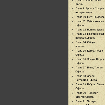
Жизни
Глава 9. Десять Сфир в
четырех мирах
Глава 10. Пути на Древе
Глава 11. Субъективные
Сфирот
Глава 12. Боги на Древе
Глава 13. Практическая
работа с Древом
Глава 14. Общие
понятия
Глава 15. Кетер, Первая
Сфира
Глава 16. Хокма, Вторая
Сфира
Глава 17. Бина, Третья
Сфира
Глава 18. Хесед,
Четвертая Сфира
Глава 19. Гебура, Пятая
Сфира
Глава 20. Тиферет,
Шестая Сфира
Глава 21. Четыре