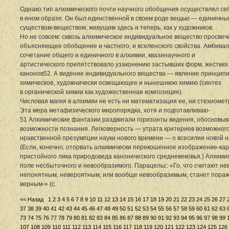
Однако тип алхимического почти научного обобщения осуществлял се
в ином образе. Он был единственной в своем роде вещью — единичны
существом-веществом, живущим здесь и теперь, как у художников.
Но не совсем: сквозь алхимическое индивидуальное вещество просвеч
объясняющее обобщение и частного, и вселенского свойства. Амбива
сочетание общего и единичного в алхимии, квазинаучного и
артистического препятствовало узаконению застывших форм, жестких
канонов52. А видение индивидуального вещества — явление принцип
химическое, художнически освещающее и нынешнюю химию (синтез
в органической химии как художественная композиция).
Числовая магия в алхимии не есть ни математизация ее, ни стехиомет
Эта мера метафизического миропорядка, хотя и подготавливаю-
51 Алхимические фантазии раздвигали горизонты видения, обосновы
возможности познания. Легковерность — утрата критериев возможного
нравственной презумпции науки нового времени — о всесилии новой н
(Если, конечно, оторвать алхимически перекошенное изображение-кар
пристойного лика природоведа канонического средневековья.) Алхи
поле несбыточного и невообразимого. Парацельс: «Го, что считают н
непонятным, невероятным, или вообще невообразимым, станет пор
верным-» (с.
<< Назад
1
2
3
4
5
6
7
8
9
10
11
12
13
14
15
16
17
18
19
20
21
22
23
24
25
26
27
37
38
39
40
41
42
43
44
45
46
47
48
49
50
51
52
53
54
55
56
57
58
59
60
61
62
63
73
74
75
76
77
78
79
80
81
82
83
84
85
86
87
88
89
90
91
92
93
94
95
96
97
98
99
107
108
109
110
111
112
113
114
115
116
117
118
119
120
121
122
123
124
125
126