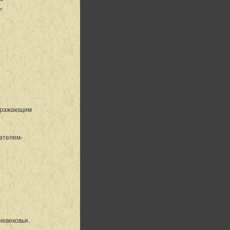
ь
одражающим
тателем-
невековья.