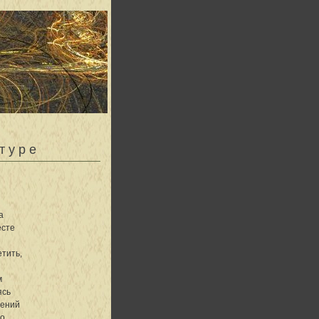
туре
а
есте
етить,
м
ясь
оений
чо