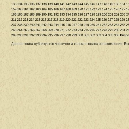
133
134
135
136
137
138
139
140
141
142
143
144
145
146
147
148
149
150
151
1
159
160
161
162
163
164
165
166
167
168
169
170
171
172
173
174
175
176
177
1
2
185
186
187
188
189
190
191
192
193
194
195
196
197
198
199
200
201
202
203
211
212
213
214
215
216
217
218
219
220
221
222
223
224
225
226
227
228
229
2
237
238
239
240
241
242
243
244
245
246
247
248
249
250
251
252
253
254
255
2
263
264
265
266
267
268
269
270
271
272
273
274
275
276
277
278
279
280
281
2
289
290
291
292
293
294
295
296
297
298
299
300
301
302
303
304
305
306
Впере
Данная книга публикуется частично и только в целях ознакомления! В