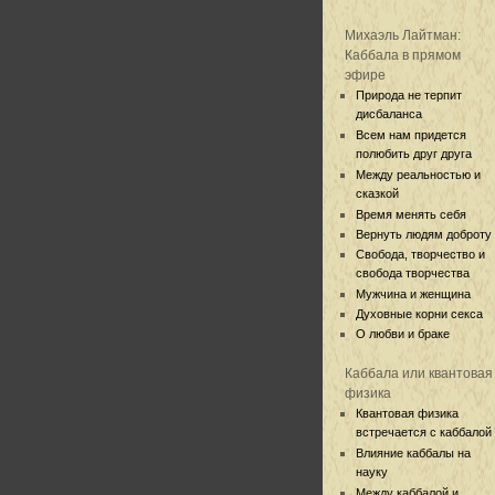
Михаэль Лайтман:
Каббала в прямом
эфире
Природа не терпит
дисбаланса
Всем нам придется
полюбить друг друга
Между реальностью и
сказкой
Время менять себя
Вернуть людям доброту
Свобода, творчество и
свобода творчества
Мужчина и женщина
Духовные корни секса
О любви и браке
Каббала или квантовая
физика
Квантовая физика
встречается с каббалой
Влияние каббалы на
науку
Между каббалой и