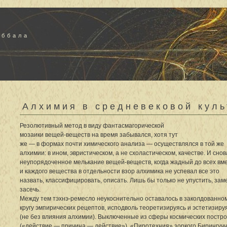
аббала
Алхимия в средневековой куль
Резолютивный метод в виду фантасмагорической
мозаики вещей-веществ на время забывался, хотя тут
же — в формах почти химического анализа — осуществлялся в той же
алхимии: в ином, эвристическом, а не схоластическом, качестве. И снов
неупорядоченное мелькание вещей-веществ, когда жадный до всех вм
и каждого вещества в отдельности взор алхимика не успевал все это
назвать, классифицировать, описать. Лишь бы только не упустить, зам
засечь.
Между тем тэхнэ-ремесло неукоснительно оставалось в заколдованно
кругу эмпирических рецептов, исподволь теоретизируясь и эстетизиру
(не без влияния алхимии). Выключенные из сферы космических постр
(«действие — причина — действие»), «Пиротехния» зоркого Бирингуч