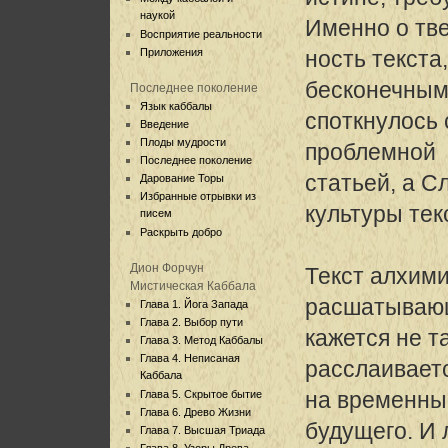
наукой
Именно о тв
Восприятие реальности
Приложения
ность текста
бесконечным
Последнее поколение
Язык каббалы
споткнулось 
Введение
Плоды мудрости
проблемной
Последнее поколение
статьей, а 
Дарование Торы
Избранные отрывки из
культуры тек
писем
Раскрыть добро
Дион Форчун
Текст алхими
Мистическая Каббала
расшатываю
Глава 1. Йога Запада
Глава 2. Выбор пути
кажется не т
Глава 3. Метод Каббалы
Глава 4. Неписаная
расслаивает
Каббала
на временны
Глава 5. Скрытое бытие
Глава 6. Древо Жизни
будущего. И
Глава 7. Высшая Триада
Глава 8. Узоры Древа