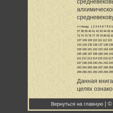
средневековь
алхимическо
средневеков
<< Назад
1
2
3
4
5
6
7
8
9
1
37
38
39
40
41
42
43
44
45
4
73
74
75
76
77
78
79
80
81
8
107
108
109
110
111
112
113
133
134
135
136
137
138
13
159
160
161
162
163
164
16
185
186
187
188
189
190
19
211
212
213
214
215
216
217
237
238
239
240
241
242
24
263
264
265
266
267
268
26
289
290
291
292
293
294
29
Данная книга
целях ознак
| ©
Вернуться на главную