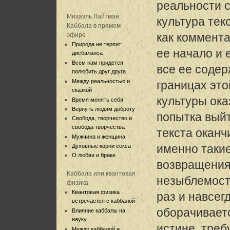
реальности с
Михаэль Лайтман:
культура текс
Каббала в прямом
как коммента
эфире
Природа не терпит
ее начало и
дисбаланса
Всем нам придется
все ее содер
полюбить друг друга
Между реальностью и
границах это
сказкой
культуры ок
Время менять себя
Вернуть людям доброту
попытка вый
Свобода, творчество и
свобода творчества
текста оканч
Мужчина и женщина
именно такие
Духовные корни секса
О любви и браке
возвращения
Каббала или квантовая
незыблемост
физика
Квантовая физика
раз и навсег
встречается с каббалой
оборачивает
Влияние каббалы на
науку
истине, тре
Между каббалой и