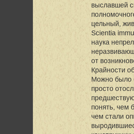
выславшей с
полномочног
цельный, жив
Scientia immut
наука непре
неразвивающа
от возникнове
Крайности об
Можно было б
просто отосл
предшествующ
понять, чем 
чем стали о
выродившиес