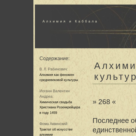
Алхимия и Каббала
Содержание:
Алхими
В. Л. Рабинович:
культу
Алхимия как феномен
средневековой культуры
Иоганн Валентин
Андреа:
» 268 «
Химическая свадьба
Христиана Розенкрейцера
в году 1459
Последнее об
Фома Аквинский:
единственно
Трактат об искусстве
алхимии