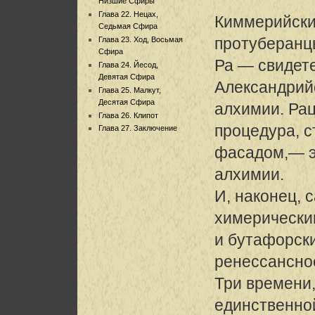
Низшие Сфиры
Глава 22. Нецах,
Киммерийские
Седьмая Сфира
протуберанц
Глава 23. Ход, Восьмая
Сфира
Ра — свидет
Глава 24. Йесод,
Девятая Сфира
Александрий
Глава 25. Малкут,
Десятая Сфира
алхимии. Ра
Глава 26. Клипот
процедура, 
Глава 27. Заключение
фасадом,— э
алхимии.
И, наконец, 
химерически
и бутафорск
ренессансно
Три времени,
единственно