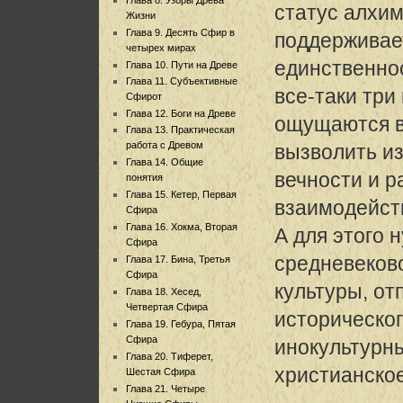
статус алхим
Жизни
Глава 9. Десять Сфир в
поддерживае
четырех мирах
единственнос
Глава 10. Пути на Древе
Глава 11. Субъективные
все-таки три
Сфирот
Глава 12. Боги на Древе
ощущаются в 
Глава 13. Практическая
работа с Древом
вызволить и
Глава 14. Общие
вечности и р
понятия
Глава 15. Кетер, Первая
взаимодейст
Сфира
Глава 16. Хокма, Вторая
А для этого 
Сфира
средневеков
Глава 17. Бина, Третья
Сфира
культуры, от
Глава 18. Хесед,
Четвертая Сфира
историческог
Глава 19. Гебура, Пятая
Сфира
инокультурн
Глава 20. Тиферет,
христианское
Шестая Сфира
Глава 21. Четыре