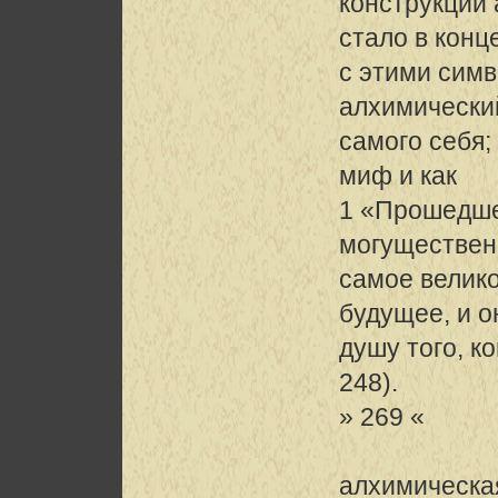
конструкции 
стало в конц
с этими симв
алхимически
самого себя;
миф и как
1 «Прошедше
могущественн
самое велик
будущее, и 
душу того, ко
248).
» 269 «
алхимическа