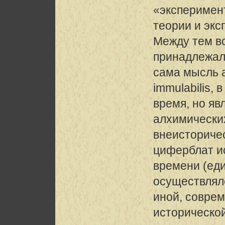
«эксперимен
теории и экс
Между тем в
принадлежали
сама мысль а
immulabilis, 
время, но яв
алхимически
внеисторичес
циферблат и
времени (ед
осуществлял
иной, совре
исторической