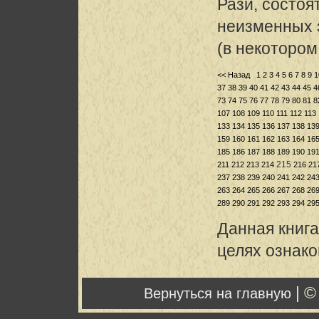
Рази, состоя
неизменных 
(в некотором
<< Назад
1
2
3
4
5
6
7
8
9
1
37
38
39
40
41
42
43
44
45
4
73
74
75
76
77
78
79
80
81
8
107
108
109
110
111
112
113
133
134
135
136
137
138
13
159
160
161
162
163
164
16
185
186
187
188
189
190
19
215
211
212
213
214
216
21
237
238
239
240
241
242
24
263
264
265
266
267
268
26
289
290
291
292
293
294
29
Данная книга
целях ознак
| ©
Вернуться на главную