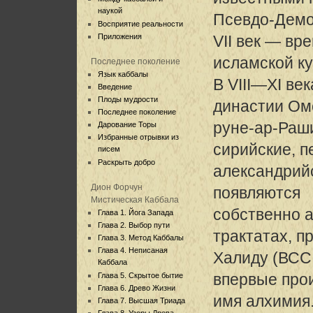
наукой
Псевдо-Демо
Восприятие реальности
Приложения
VII век — вр
исламской ку
Последнее поколение
Язык каббалы
В VIII—XI ве
Введение
Плоды мудрости
династии Ом
Последнее поколение
руне-ар-Раш
Дарование Торы
Избранные отрывки из
сирийские, п
писем
Раскрыть добро
александрийс
Дион Форчун
появляются
Мистическая Каббала
собственно а
Глава 1. Йога Запада
Глава 2. Выбор пути
трактатах, 
Глава 3. Метод Каббалы
Глава 4. Неписаная
Халиду (ВСС,
Каббала
впервые про
Глава 5. Скрытое бытие
Глава 6. Древо Жизни
имя алхимия
Глава 7. Высшая Триада
Глава 8. Узоры Древа