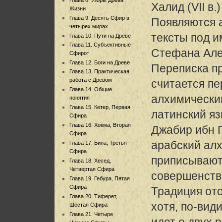
Халид (VII в
Жизни
Глава 9. Десять Сфир в
Появляются 
четырех мирах
тексты под 
Глава 10. Пути на Древе
Глава 11. Субъективные
Стефана Але
Сфирот
Глава 12. Боги на Древе
Переписка п
Глава 13. Практическая
работа с Древом
считается п
Глава 14. Общие
алхимически
понятия
Глава 15. Кетер, Первая
латинский яз
Сфира
Глава 16. Хокма, Вторая
Джабир ибн Г
Сфира
арабский ал
Глава 17. Бина, Третья
Сфира
приписывают
Глава 18. Хесед,
Четвертая Сфира
совершенств»
Глава 19. Гебура, Пятая
Сфира
Традиция от
Глава 20. Тиферет,
хотя, по-вид
Шестая Сфира
Глава 21. Четыре
идет о двух 