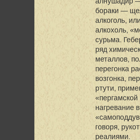
алнушадир —
бораки — щел
алкоголь, ил
алкохоль, «м
сурьма. Гебе
ряд химическ
металлов, по
перегонка ра
возгонка, пе
ртути, приме
«пергамской 
нагревание 
«самоподдув
говоря, рук
реалиями.