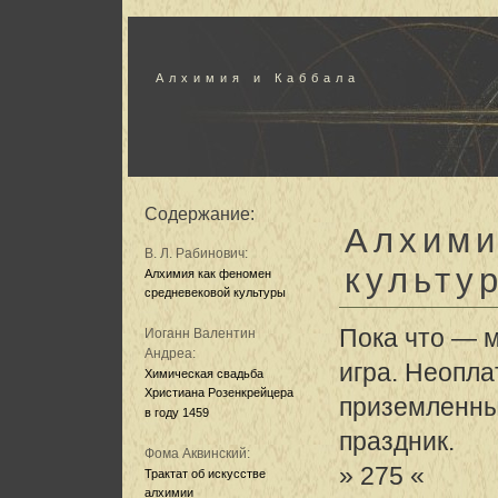
Алхимия и Каббала
Содержание:
Алхими
В. Л. Рабинович:
культу
Алхимия как феномен
средневековой культуры
Пока что — 
Иоганн Валентин
Андреа:
игра. Неопла
Химическая свадьба
Христиана Розенкрейцера
приземленн
в году 1459
праздник.
Фома Аквинский:
» 275 «
Трактат об искусстве
алхимии