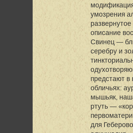
модификаци
умозрения ал
развернутое
описание во
Свинец — бл
cepeбру и зо
тинкториаль
одухотворяю
предстают в
обличьях: а
мышьяк, наш
ртуть — «кор
первоматери
для Геберов