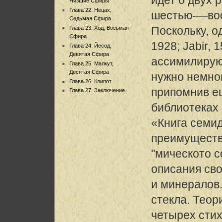
Низшие Сфиры
Глава 22. Нецах,
шестью-—вос
Седьмая Сфира
Поскольку, о
Глава 23. Ход, Восьмая
Сфира
1928; Jabir, 
Глава 24. Йесод,
Девятая Сфира
ассимилируют
Глава 25. Малкут,
Десятая Сфира
нужно немног
Глава 26. Клипот
припомнив ещ
Глава 27. Заключение
библиотеках
«Книга семид
преимуществ
"мическото 
описания св
и минералов.
стекла. Теор
четырех стих