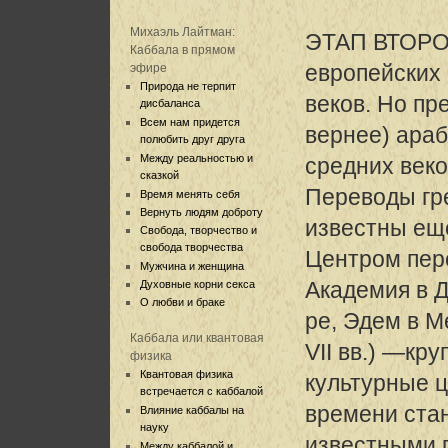
Михаэль Лайтман:
ЭТАП ВТОРОЙ
Каббала в прямом
европейских
эфире
Природа не терпит
веков. Но пр
дисбаланса
Всем нам придется
вернее) араб
полюбить друг друга
Между реальностью и
средних веко
сказкой
Переводы гре
Время менять себя
Вернуть людям доброту
известны еще
Свобода, творчество и
свобода творчества
Центром пер
Мужчина и женщина
Академия в 
Духовные корни секса
О любви и браке
ре, Эдем в М
Каббала или квантовая
VII вв.) —кр
физика
Квантовая физика
культурные ц
встречается с каббалой
времени ста
Влияние каббалы на
науку
известными 
Между каббалой и