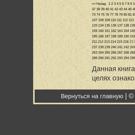
<< Назад
1
2
3
4
5
6
7
8
9
1
37
38
39
40
41
42
43
44
45
4
73
74
75
76
77
78
79
80
81
8
107
108
109
110
111
112
113
133
134
135
136
137
138
13
159
160
161
162
163
164
16
185
186
187
188
189
190
19
21
211
212
213
214
215
216
237
238
239
240
241
242
24
263
264
265
266
267
268
26
289
290
291
292
293
294
29
Данная книга
целях ознак
| ©
Вернуться на главную