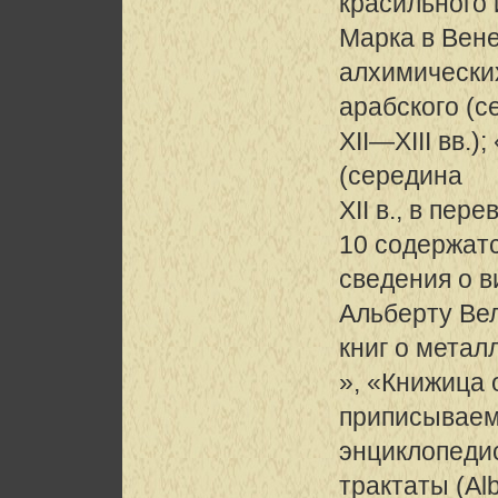
красильного и
Марка в Вене
алхимических
арабского (с
XII—XIII вв.
(середина
XII в., в пер
10 содержат
сведения о 
Альберту Вел
книг о метал
», «Книжица 
приписывае
энциклопеди
трактаты (Alb