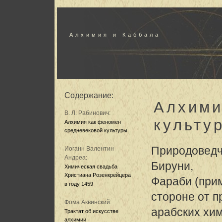
Алхимия и Каббала
Содержание:
Алхими
В. Л. Рабинович:
культу
Алхимия как феномен
средневековой культуры
Природоведче
Иоганн Валентин
Андреа:
Бируни,
Химическая свадьба
Христиана Розенкрейцера
Фараби (прим
в году 1459
стороне от п
Фома Аквинский:
арабских хим
Трактат об искусстве
алхимии