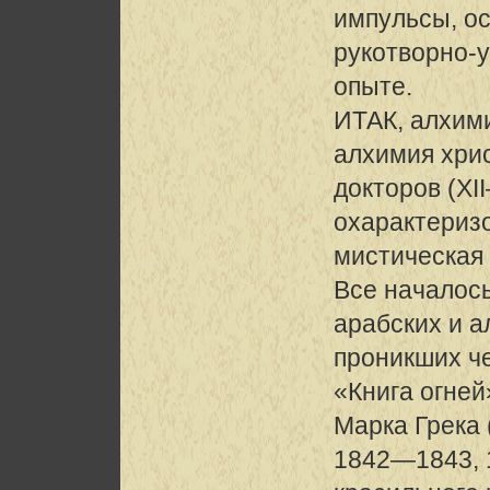
импульсы, о
рукотворно-
опыте.
ИТАК, алхими
алхимия хри
докторов (XI
охарактеризо
мистическая 
Все началось
арабских и 
проникших че
«Книга огней
Марка Грека (
1842—1843, 