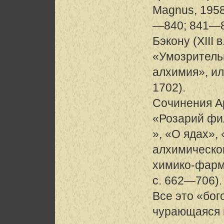
Magnus, 1958
—840; 841—8
Бэкону (XIII
«Умозритель
алхимия», ил
1702).
Сочинения Ар
«Розарий ф
», «О ядах»,
алхимическо
химико-фарм
с. 662—706).
Все это «бог
чурающаяся п