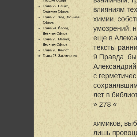
Низшие Сфиры
Глава 22. Нецах,
влияниям те
Седьмая Сфира
химии, собс
Глава 23. Ход, Восьмая
Сфира
умозрений, 
Глава 24. Йесод,
Девятая Сфира
еще в Алекса
Глава 25. Малкут,
Десятая Сфира
тексты ранни
Глава 26. Клипот
9 Правда, бы
Глава 27. Заключение
Александрий
с герметиче
сохранявшим
лет в библио
» 278 «
химиков, вы
лишь прово