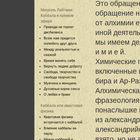
Это обращен
Михаэль Лайтман:
обращение не
Каббала в прямом
от алхимии е
эфире
Природа не терпит
иной деятель
дисбаланса
Всем нам придется
мы имеем дел
полюбить друг друга
Между реальностью и
и м и е й.
сказкой
Химические 
Время менять себя
Вернуть людям доброту
включенные 
Свобода, творчество и
свобода творчества
бира и Ар-Ра
Мужчина и женщина
Алхимическа
Духовные корни секса
О любви и браке
фразеология
Каббала или квантовая
понаслышке 
физика
Квантовая физика
из александр
встречается с каббалой
александрий
Влияние каббалы на
науку
взято, но не
Между каббалой и