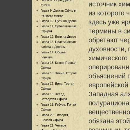
источник хим
Жизни
Глава 9. Десять Сфир в
из которого 
четырех мирах
здесь уже яр
Глава 10. Пути на Древе
Глава 11. Субъективные
термины в си
Сфирот
Глава 12. Боги на Древе
обретают че
Глава 13. Практическая
работа с Древом
духовности, 
Глава 14. Общие
химического
понятия
Глава 15. Кетер, Первая
оперирования
Сфира
Глава 16. Хокма, Вторая
объяснений 
Сфира
европейской
Глава 17. Бина, Третья
Сфира
Западная алх
Глава 18. Хесед,
Четвертая Сфира
полурацион
Глава 19. Гебура, Пятая
Сфира
вещественно
Глава 20. Тиферет,
обязана это
Шестая Сфира
Глава 21. Четыре
взаимным, т