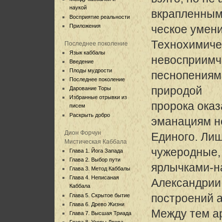
наукой
вкрапленным
Восприятие реальности
Приложения
ческое умени
Технохимиче
Последнее поколение
Язык каббалы
невосприимч
Введение
Плоды мудрости
песнопениям.
Последнее поколение
природой
Дарование Торы
Избранные отрывки из
пророка оказ
писем
Раскрыть добро
эманациям н
Дион Форчун
Единого. Лиш
Мистическая Каббала
чужеродные,
Глава 1. Йога Запада
Глава 2. Выбор пути
ярлычками-н
Глава 3. Метод Каббалы
Глава 4. Неписаная
Александрии
Каббала
построений а
Глава 5. Скрытое бытие
Глава 6. Древо Жизни
Между тем а
Глава 7. Высшая Триада
Глава 8. Узоры Древа