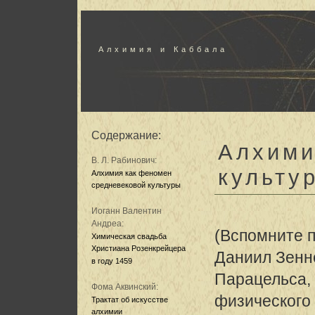
Алхимия и Каббала
Содержание:
Алхими
В. Л. Рабинович:
культу
Алхимия как феномен
средневековой культуры
Иоганн Валентин
Андреа:
(Вспомните 
Химическая свадьба
Христиана Розенкрейцера
Даниил Зенн
в году 1459
Парацельса,
Фома Аквинский:
физического 
Трактат об искусстве
алхимии