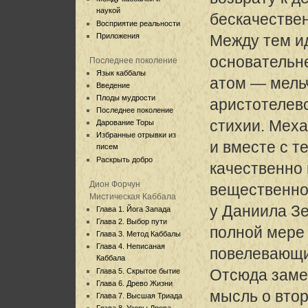
наукой
бескачествен
Восприятие реальности
Приложения
Между тем ид
основательн
Последнее поколение
Язык каббалы
атом — мельч
Введение
Плоды мудрости
аристотелев
Последнее поколение
стихии. Мех
Дарование Торы
Избранные отрывки из
и вместе с т
писем
Раскрыть добро
качественно
Дион Форчун
вещественно
Мистическая Каббала
у Даниила З
Глава 1. Йога Запада
Глава 2. Выбор пути
полной мере 
Глава 3. Метод Каббалы
Глава 4. Неписаная
повелевающи
Каббала
Отсюда заме
Глава 5. Скрытое бытие
Глава 6. Древо Жизни
мысль о вто
Глава 7. Высшая Триада
Глава 8. Узоры Древа