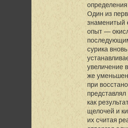
определения
Один из пер
знаменитый 
опыт — окисл
последующим
сурика вновь
устанавлива
увеличение в
же уменьшен
при восстан
представлял
как результ
щелочей и к
их считая р