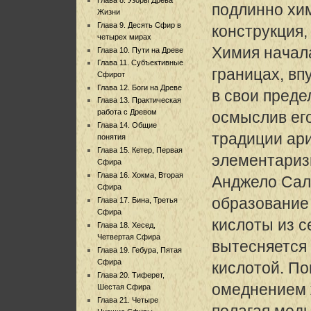
подлинно хи
Жизни
Глава 9. Десять Сфир в
конструкция,
четырех мирах
Химия начала
Глава 10. Пути на Древе
Глава 11. Субъективные
границах, вп
Сфирот
Глава 12. Боги на Древе
в свои преде
Глава 13. Практическая
работа с Древом
осмыслив его
Глава 14. Общие
традиции ар
понятия
Глава 15. Кетер, Первая
элементариз
Сфира
Глава 16. Хокма, Вторая
Анджело Сала
Сфира
образование
Глава 17. Бина, Третья
Сфира
кислоты из с
Глава 18. Хесед,
Четвертая Сфира
вытесняется
Глава 19. Гебура, Пятая
Сфира
кислотой. По
Глава 20. Тиферет,
омеднением 
Шестая Сфира
Глава 21. Четыре
полагая мед