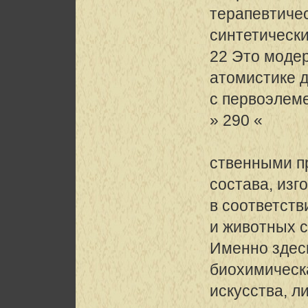
терапевтиче
синтетически
22 Это модер
атомистике д
с первоэлем
» 290 «
ственными п
состава, из
в соответст
и животных с
Именно здес
биохимическ
искусства, л