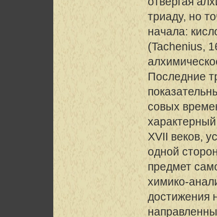
отвергая ал
триаду, но т
начала: кисл
(Tachenius, 
алхимическо
Последние т
показательн
совых време
характерный
XVII веков, 
одной сторон
предмет сам
химико-анал
достижения н
направленны