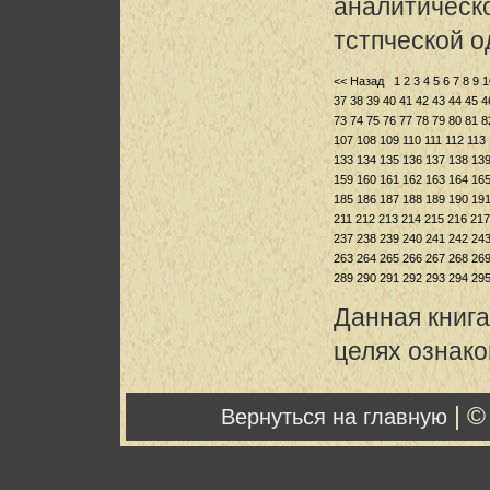
аналитическо
тстпческой 
<< Назад
1
2
3
4
5
6
7
8
9
1
37
38
39
40
41
42
43
44
45
4
73
74
75
76
77
78
79
80
81
8
107
108
109
110
111
112
113
133
134
135
136
137
138
13
159
160
161
162
163
164
16
185
186
187
188
189
190
19
211
212
213
214
215
216
217
237
238
239
240
241
242
24
263
264
265
266
267
268
26
289
290
291
292
293
294
29
Данная книга
целях ознак
| ©
Вернуться на главную