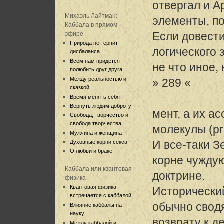
отвергал и 
Михаэль Лайтман:
элементы, по
Каббала в прямом
Если довести
эфире
Природа не терпит
логического 
дисбаланса
Всем нам придется
не что иное, 
полюбить друг друга
Между реальностью и
» 289 «
сказкой
Время менять себя
Вернуть людям доброту
мент, а их а
Свобода, творчество и
свобода творчества
молекулы (pr
Мужчина и женщина
И все-таки З
Духовные корни секса
О любви и браке
корне чужду
Каббала или квантовая
доктрине.
физика
Квантовая физика
Исторически
встречается с каббалой
обычно свод
Влияние каббалы на
науку
возврату к д
Между каббалой и