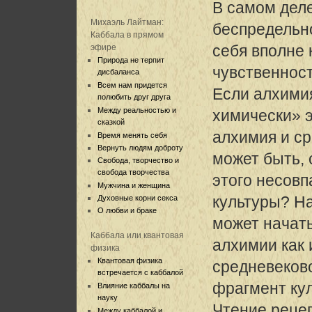
В самом деле
Михаэль Лайтман:
беспредельно
Каббала в прямом
себя вполне 
эфире
Природа не терпит
чувственнос
дисбаланса
Всем нам придется
Если алхимия
полюбить друг друга
Между реальностью и
химически» э
сказкой
алхимия и ср
Время менять себя
Вернуть людям доброту
может быть, 
Свобода, творчество и
свобода творчества
этого несовп
Мужчина и женщина
культуры? На
Духовные корни секса
О любви и браке
может начать
Каббала или квантовая
алхимии как
физика
Квантовая физика
средневеков
встречается с каббалой
фрагмент кул
Влияние каббалы на
науку
Чтение реце
Между каббалой и