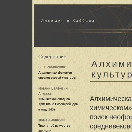
Алхимия и Каббала
Содержание:
Алхими
В. Л. Рабинович:
культу
Алхимия как феномен
средневековой культуры
Иоганн Валентин
Андреа:
Алхимическа
Химическая свадьба
Христиана Розенкрейцера
химическом»
в году 1459
поиск неофо
Фома Аквинский:
средневеков
Трактат об искусстве
алхимии