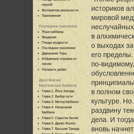
наукой
историков ал
Восприятие реальности
Приложения
мировой мед
неслучайных
Последнее поколение
Язык каббалы
в алхимическ
Введение
Плоды мудрости
о выходах за
Последнее поколение
его пределы.
Дарование Торы
Избранные отрывки из
по-видимому,
писем
Раскрыть добро
обусловленн
Дион Форчун
принципиаль
Мистическая Каббала
в полном св
Глава 1. Йога Запада
Глава 2. Выбор пути
культуре. Но.
Глава 3. Метод Каббалы
Глава 4. Неписаная
раздвину тек
Каббала
дела. И тогд
Глава 5. Скрытое бытие
Глава 6. Древо Жизни
вновь начнет
Глава 7. Высшая Триада
Глава 8. Узоры Древа