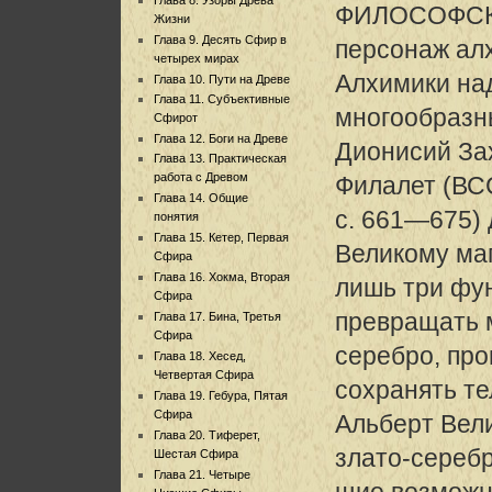
ФИЛОСОФСК
Жизни
Глава 9. Десять Сфир в
персонаж ал
четырех мирах
Алхимики на
Глава 10. Пути на Древе
Глава 11. Субъективные
многообразн
Сфирот
Глава 12. Боги на Древе
Дионисий Зах
Глава 13. Практическая
работа с Древом
Филалет (ВСС
Глава 14. Общие
с. 661—675)
понятия
Глава 15. Кетер, Первая
Великому ма
Сфира
Глава 16. Хокма, Вторая
лишь три фу
Сфира
превращать 
Глава 17. Бина, Третья
Сфира
серебро, про
Глава 18. Хесед,
Четвертая Сфира
сохранять те
Глава 19. Гебура, Пятая
Сфира
Альберт Вели
Глава 20. Тиферет,
злато-сереб
Шестая Сфира
Глава 21. Четыре
щие возможно