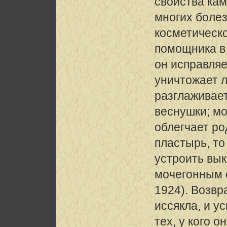
свойства кам
многих болез
косметическо
помощника в 
он исправляе
уничтожает 
разглаживае
веснушки; м
облегчает ро
пластырь, т
устроить вы
мочегонным с
1924). Возвр
иссякла, и у
тех, у кого 