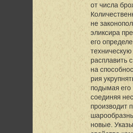
от числа бро
Количествен
не законопо
эликсира пр
его определ
техническую
расплавить с
на способнос
рия укрупнят
подымая его 
соединяя нес
производит 
шарообразны
новые. Указ