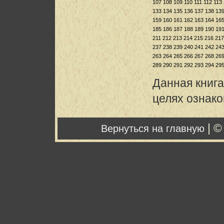
107
108
109
110
111
112
113
133
134
135
136
137
138
13
159
160
161
162
163
164
16
185
186
187
188
189
190
19
211
212
213
214
215
216
217
237
238
239
240
241
242
24
263
264
265
266
267
268
26
289
290
291
292
293
294
29
Данная книга
целях ознак
| ©
Вернуться на главную