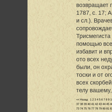
возвращает п
1787, с. 17; Ar
и сл.). Врач
сопровождае
Трисмегиста 
помощью все
избавит и вп
ото всех нед
были, он охр
тоски и от о
всех скорбей
телу вашему,
<< Назад
1
2
3
4
5
6
7
8
9
1
37
38
39
40
41
42
43
44
45
4
73
74
75
76
77
78
79
80
81
8