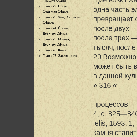
Низшие Сфиры
Глава 22. Нецах,
одна часть э
Седьмая Сфира
превращает с
Глава 23. Ход, Восьмая
Сфира
после двух —
Глава 24. Йесод,
Девятая Сфира
после трех —
Глава 25. Малкут,
Десятая Сфира
тысяч; после
Глава 26. Клипот
20 Возможно,
Глава 27. Заключение
может быть в
в данной кул
» 316 «
процессов — 
4, с. 825—840
ielis, 1593, 1
камня ставит