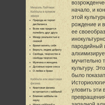
возрожденче
Михаэль Лайтман:
начало, и ко
Каббала в прямом
этой культуры,
эфире
Природа не терпит
рождение и 
дисбаланса
Всем нам придется
ее своеобра
полюбить друг друга
Между реальностью и
инокультурно
сказкой
пародийный 
Время менять себя
Вернуть людям доброту
алхимизируе
Свобода, творчество и
свобода творчества
мучительно 
Мужчина и женщина
культуру. Эт
Духовные корни секса
О любви и браке
было показат
Каббала или квантовая
Историологи
физика
Квантовая физика
уловить эти
встречается с каббалой
превращения
Влияние каббалы на
науку
западной ал
Между каббалой и