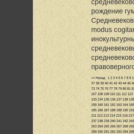
средневеково
рождение гу
Средневеков
modus cogita
инокультурны
средневековы
средневеков
правоверного
<< Назад
1
2
3
4
5
6
7
8
9
1
37
38
39
40
41
42
43
44
45
4
73
74
75
76
77
78
79
80
81
8
107
108
109
110
111
112
113
133
134
135
136
137
138
13
159
160
161
162
163
164
16
185
186
187
188
189
190
19
211
212
213
214
215
216
217
237
238
239
240
241
242
24
263
264
265
266
267
268
26
289
290
291
292
293
294
29