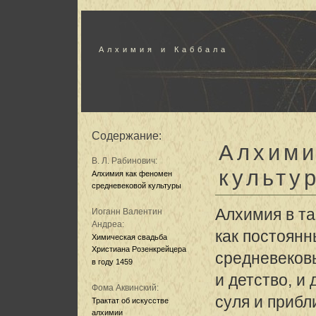
Алхимия и Каббала
Содержание:
Алхими
В. Л. Рабинович:
культу
Алхимия как феномен
средневековой культуры
Алхимия в та
Иоганн Валентин
Андреа:
как постоян
Химическая свадьба
Христиана Розенкрейцера
средневековь
в году 1459
и детство, и
Фома Аквинский:
суля и прибл
Трактат об искусстве
алхимии