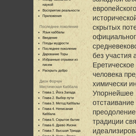
наукой
европейского
Восприятие реальности
Приложения
историческо
скрытых пот
Последнее поколение
Язык каббалы
официальног
Введение
Плоды мудрости
средневеков
Последнее поколение
без участия 
Дарование Торы
Избранные отрывки из
Еретическое
писем
Раскрыть добро
человека пре
Дион Форчун
химически и
Мистическая Каббала
Упорнейшее
Глава 1. Йога Запада
Глава 2. Выбор пути
отстаивание
Глава 3. Метод Каббалы
Глава 4. Неписаная
преодоление
Каббала
традиции св
Глава 5. Скрытое бытие
Глава 6. Древо Жизни
идеализиров
Глава 7. Высшая Триада
Глава 8. Узоры Древа