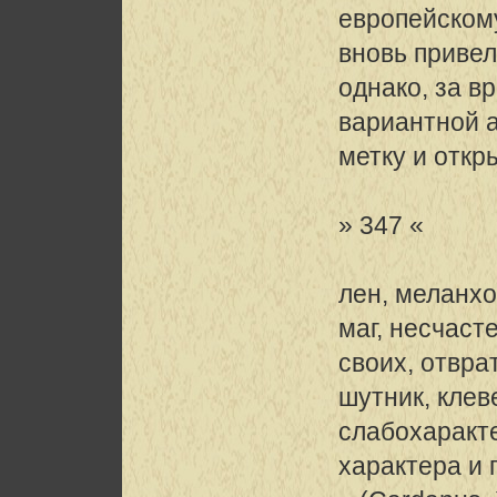
европейском
вновь привел
однако, за в
вариантной 
метку и откр
» 347 «
лен, меланхо
маг, несчаст
своих, отвра
шутник, клев
слабохаракте
характера и 