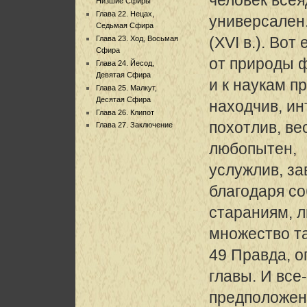
Низшие Сфиры
Глава 22. Нецах,
универсален
Седьмая Сфира
(XVI в.). Во
Глава 23. Ход, Восьмая
Сфира
от природы 
Глава 24. Йесод,
Девятая Сфира
и к наукам п
Глава 25. Малкут,
Десятая Сфира
находчив, ин
Глава 26. Клипот
похотлив, ве
Глава 27. Заключение
любопытен,
услужлив, за
благодаря с
стараниям, л
множество та
49 Правда, 
главы. И все
предположен