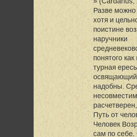
» (Cardanus, X
Разве можно 
хотя и цельн
поистине во
наручники
средневеково
понятого как
турная ересь
освящающий 
надобны. Ср
несовместимы
расчетверен,
Путь от чело
Человек Воз
сам по себе.