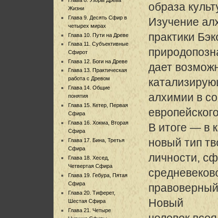
образа культ
Жизни
Глава 9. Десять Сфир в
Изучение ал
четырех мирах
практики Бэк
Глава 10. Пути на Древе
Глава 11. Субъективные
природопозн
Сфирот
Глава 12. Боги на Древе
дает возмож
Глава 13. Практическая
работа с Древом
катализирую
Глава 14. Общие
алхимии в со
понятия
Глава 15. Кетер, Первая
европейского
Сфира
Глава 16. Хокма, Вторая
В итоге — в 
Сфира
новый тип тв
Глава 17. Бина, Третья
Сфира
личности, с
Глава 18. Хесед,
Четвертая Сфира
средневеков
Глава 19. Гебура, Пятая
Сфира
правоверный
Глава 20. Тиферет,
Новый
Шестая Сфира
Глава 21. Четыре
человек всея