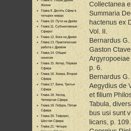
Collectanea e
Жизни
Глава 9. Десять Сфир в
Summaria Decl
четырех мирах
hactenus ex D
Глава 10. Пути на Древе
Глава 11. Субъективные
Vol. II.
Сфирот
Глава 12. Боги на Древе
Bernardus G.
Глава 13. Практическая
работа с Древом
Gaston Ctave
Глава 14. Общие
Argyropoeiae
понятия
Глава 15. Кетер, Первая
p. 6.
Сфира
Глава 16. Хокма, Вторая
Bernardus G. 
Сфира
Aegydius de V
Глава 17. Бина, Третья
Сфира
et filium Philo
Глава 18. Хесед,
Четвертая Сфира
Tabula, diver
Глава 19. Гебура, Пятая
Сфира
bus usi sunt 
Глава 20. Тиферет,
licans, p. 109.
Шестая Сфира
Глава 21. Четыре
Georgius Rip