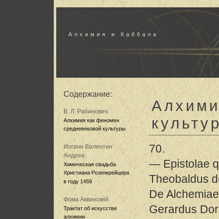
Алхимия и Каббала
Содержание:
Алхими
В. Л. Рабинович:
культу
Алхимия как феномен
средневековой культуры
70.
Иоганн Валентин
Андреа:
— Epistolae q
Химическая свадьба
Христиана Розенкрейцера
Theobaldus d
в году 1459
De Alchemiae d
Фома Аквинский:
Gerardus Dorn
Трактат об искусстве
алхимии