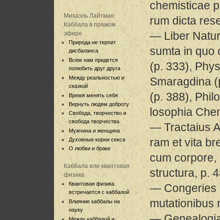
chemisticae p
Михаэль Лайтман:
rum dicta rese
Каббала в прямом
— Liber Natur
эфире
Природа не терпит
sumta in quo 
дисбаланса
Всем нам придется
(p. 333), Phy
полюбить друг друга
Между реальностью и
Smaragdina (p
сказкой
(p. 388), Phil
Время менять себя
Вернуть людям доброту
losophia Chem
Свобода, творчество и
свобода творчества
— Tractaius A
Мужчина и женщина
ram et vita br
Духовные корни секса
О любви и браке
cum corpore,
Каббала или квантовая
structura, p. 
физика
Квантовая физика
— Congeries 
встречается с каббалой
mutationibus 
Влияние каббалы на
науку
— Genealogia
Между каббалой и