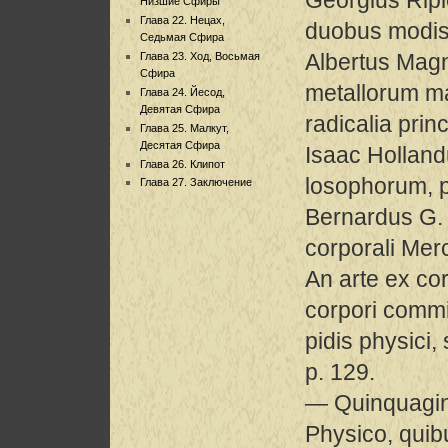
Низшие Сфиры
Глава 22. Нецах,
duobus modis 
Седьмая Сфира
Albertus Mag
Глава 23. Ход, Восьмая
Сфира
metallorum m
Глава 24. Йесод,
Девятая Сфира
radicalia princ
Глава 25. Малкут,
Десятая Сфира
Isaac Hollan
Глава 26. Клипот
losophorum, p
Глава 27. Заключение
Bernardus G. 
corporali Mer
An arte ex cor
corpori commi
pidis physici,
p. 129.
— Quinquagin
Physico, quibus