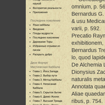
наукой
omnium, p. 56
Восприятие реальности
Приложения
Bernardus G. 
& usu Medica
Последнее поколение
Язык каббалы
varii, p. 592.
Введение
Плоды мудрости
Precatio Raym
Последнее поколение
exhibitionem, 
Дарование Торы
Избранные отрывки из
Bernardus Tr
писем
Раскрыть добро
lo, quod lapi
Дион Форчун
De Alchemia L
Мистическая Каббала
Dionysius Za
Глава 1. Йога Запада
Глава 2. Выбор пути
naturalis meta
Глава 3. Метод Каббалы
Глава 4. Неписаная
Annotata quae
Каббала
Aliae quaedam
Глава 5. Скрытое бытие
Глава 6. Древо Жизни
ribus, p. 754.
Глава 7. Высшая Триада
Глава 8. Узоры Древа