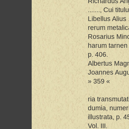
Richardus Ang
......., Cui ti
Libellus Alius ..
rerum metalic
Rosarius Mino
harum tarnen r
p. 406.
Albertus Magn
Joannes Augu
» 359 «
ria transmuta
dumia, numeri
illustrata, p. 4
Vol. III.