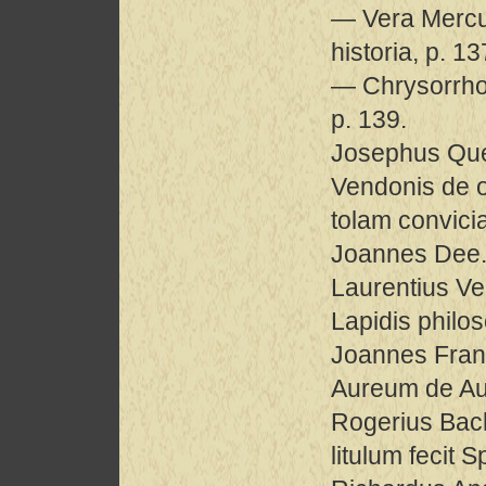
— Vera Mercur
historia, p. 13
— Chrysorrhoa
p. 139.
Josephus Que
Vendonis de o
tolam convici
Joannes Dee. 
Laurentius Ve
Lapidis philos
Joannes Fran
Aureum de Aur
Rogerius Bach
litulum fecit 