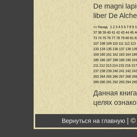
De magni lapi
liber De Alche
<< Назад
1
2
3
4
5
6
7
8
9
1
37
38
39
40
41
42
43
44
45
4
73
74
75
76
77
78
79
80
81
8
107
108
109
110
111
112
113
133
134
135
136
137
138
13
159
160
161
162
163
164
16
185
186
187
188
189
190
19
211
212
213
214
215
216
217
237
238
239
240
241
242
24
263
264
265
266
267
268
26
289
290
291
292
293
294
29
Данная книга
целях ознак
| ©
Вернуться на главную