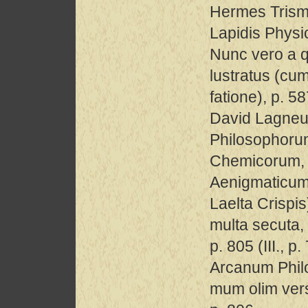
Hermes Trisme
Lapidis Physic
Nunc vero a q
lustratus (cum
fatione), p. 58
David Lagneu
Philosophor
Chemicorum, 
Aenigmaticum
Laelta Crispi
multa secuta,
p. 805 (III., p.
Arcanum Philo
mum olim ver