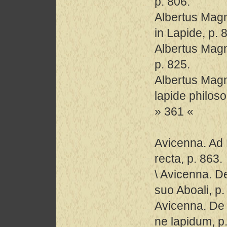
p. 806.
Albertus Mag
in Lapide, p. 
Albertus Mag
p. 825.
Albertus Magn
lapide philos
» 361 «
Avicenna. Ad
recta, p. 863.
\ Avicenna. De
suo Aboali, p.
Avicenna. De 
ne lapidum, p