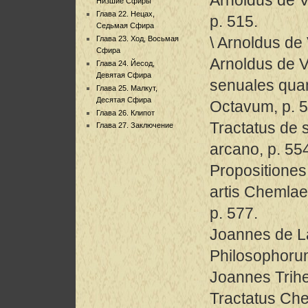
Низшие Сфиры
Глава 22. Нецах,
p. 515.
Седьмая Сфира
\ Arnoldus de
Глава 23. Ход, Восьмая
Сфира
Arnoldus de V
Глава 24. Йесод,
Девятая Сфира
senuales qua
Глава 25. Малкут,
Десятая Сфира
Octavum, p. 5
Глава 26. Клипот
Tractatus de 
Глава 27. Заключение
arcano, p. 55
Propositiones 
artis Chemlae
p. 577.
Joannes de La
Philosophorum
Joannes Trih
Tractatus Che