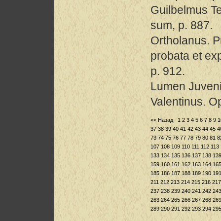
Guilbelmus Te
sum, p. 887.
Ortholanus. Pr
probata et ex
p. 912.
Lumen Juveni
Valentinus. 
<< Назад
1
2
3
4
5
6
7
8
9
1
37
38
39
40
41
42
43
44
45
4
73
74
75
76
77
78
79
80
81
8
107
108
109
110
111
112
113
133
134
135
136
137
138
13
159
160
161
162
163
164
16
185
186
187
188
189
190
19
211
212
213
214
215
216
217
237
238
239
240
241
242
24
263
264
265
266
267
268
26
289
290
291
292
293
294
29