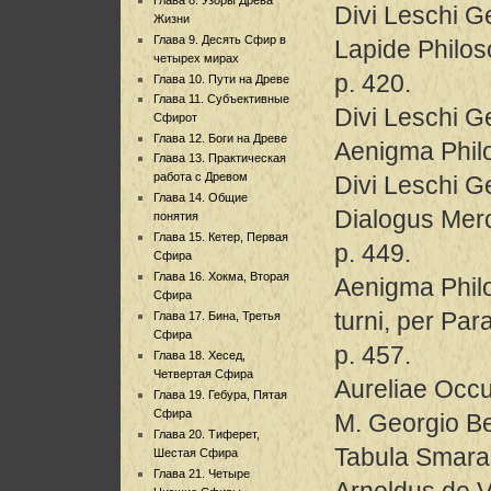
Divi Leschi G
Жизни
Глава 9. Десять Сфир в
Lapide Philos
четырех мирах
p. 420.
Глава 10. Пути на Древе
Глава 11. Субъективные
Divi Leschi G
Сфирот
Глава 12. Боги на Древе
Aenigma Phil
Глава 13. Практическая
работа с Древом
Divi Leschi G
Глава 14. Общие
Dialogus Merc
понятия
Глава 15. Кетер, Первая
p. 449.
Сфира
Глава 16. Хокма, Вторая
Aenigma Phil
Сфира
turni, per Pa
Глава 17. Бина, Третья
Сфира
p. 457.
Глава 18. Хесед,
Четвертая Сфира
Aureliae Occu
Глава 19. Гебура, Пятая
Сфира
M. Georgio Bea
Глава 20. Тиферет,
Tabula Smarag
Шестая Сфира
Глава 21. Четыре
Arnoldus de V