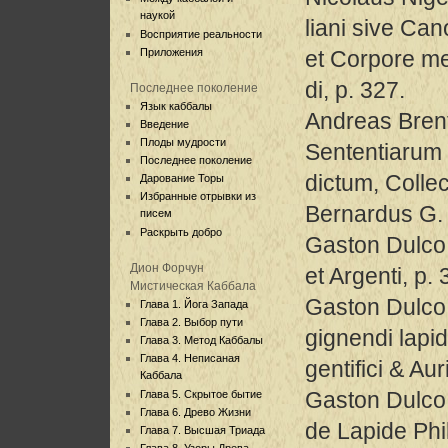
наукой
liani sive Ca
Восприятие реальности
Приложения
et Corpore me
di, p. 327.
Последнее поколение
Язык каббалы
Andreas Bren
Введение
Плоды мудрости
Sententiarum 
Последнее поколение
dictum, Collec
Дарование Торы
Избранные отрывки из
Bernardus G. 
писем
Раскрыть добро
Gaston Dulco. 
Дион Форчун
et Argenti, p. 
Мистическая Каббала
Gaston Dulco.
Глава 1. Йога Запада
Глава 2. Выбор пути
gignendi lapid
Глава 3. Метод Каббалы
Глава 4. Неписаная
gentifici & Aur
Каббала
Gaston Dulco
Глава 5. Скрытое бытие
Глава 6. Древо Жизни
de Lapide Phi
Глава 7. Высшая Триада
Глава 8. Узоры Древа