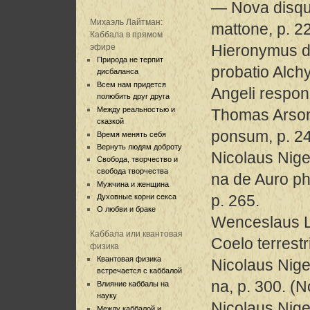
— Nova disqui
Михаэль Лайтман:
mattone, p. 2
Каббала в прямом
Hieronymus de
эфире
Природа не терпит
probatio Alch
дисбаланса
Всем нам придется
Angeli respon
полюбить друг друга
Между реальностью и
Thomas Arsonc
сказкой
ponsum, p. 24
Время менять себя
Вернуть людям доброту
Nicolaus Nige
Свобода, творчество и
свобода творчества
na de Auro ph
Мужчина и женщина
p. 265.
Духовные корни секса
О любви и браке
Wenceslaus L
Каббала или квантовая
Coelo terrestri
физика
Квантовая физика
Nicolaus Niger
встречается с каббалой
na, p. 300. (N
Влияние каббалы на
науку
Nicolaus Nige
Между каббалой и