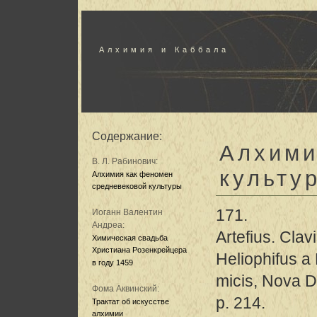
Алхимия и Каббала
Содержание:
Алхими
В. Л. Рабинович:
культу
Алхимия как феномен
средневековой культуры
171.
Иоганн Валентин
Андреа:
Artefius. Clav
Химическая свадьба
Христиана Розенкрейцера
Heliophifus a
в году 1459
micis, Nova Di
Фома Аквинский:
p. 214.
Трактат об искусстве
алхимии