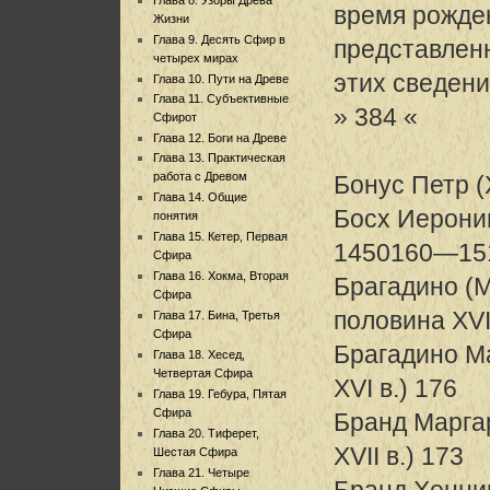
время рожде
Жизни
Глава 9. Десять Сфир в
представленн
четырех мирах
этих сведени
Глава 10. Пути на Древе
Глава 11. Субъективные
» 384 «
Сфирот
Глава 12. Боги на Древе
Глава 13. Практическая
работа с Древом
Бонус Петр (X
Глава 14. Общие
Босх Иероним
понятия
Глава 15. Кетер, Первая
1450160—151
Сфира
Глава 16. Хокма, Вторая
Брагадино (
Сфира
половина XVI
Глава 17. Бина, Третья
Сфира
Брагадино М
Глава 18. Хесед,
Четвертая Сфира
XVI в.) 176
Глава 19. Гебура, Пятая
Сфира
Бранд Марга
Глава 20. Тиферет,
XVII в.) 173
Шестая Сфира
Глава 21. Четыре
Бранд Хенниг