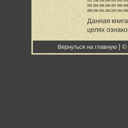
237
238
239
240
241
242
24
263
264
265
266
267
268
26
289
290
291
292
293
294
29
Данная книга
целях ознак
| ©
Вернуться на главную