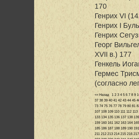
170
Генрих VI (1
Генрих I Буль
Генрих Сегуз
Георг Вильге
XVII в.) 177
Генкель Иог
Гермес Трис
(согласно лег
<< Назад
1
2
3
4
5
6
7
8
9
1
37
38
39
40
41
42
43
44
45
4
73
74
75
76
77
78
79
80
81
8
107
108
109
110
111
112
113
133
134
135
136
137
138
13
159
160
161
162
163
164
16
185
186
187
188
189
190
19
211
212
213
214
215
216
217