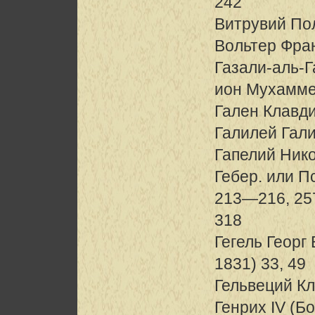
242
Витрувий Поли
Вольтер Фра
Газали-аль-
ион Мухамме
Гален Клавд
Галилей Гал
Гапелий Ник
Гебер. или П
213—216, 257
318
Гегель Георг
1831) 33, 49
Гельвеций К
Генрих IV (Б