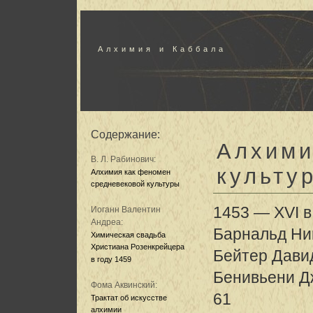
Алхимия и Каббала
Содержание:
Алхими
В. Л. Рабинович:
культу
Алхимия как феномен
средневековой культуры
1453 — XVI в.
Иоганн Валентин
Андреа:
Барнальд Ни
Химическая свадьба
Христиана Розенкрейцера
Бейтер Давид
в году 1459
Бенивьени Д
Фома Аквинский:
61
Трактат об искусстве
алхимии