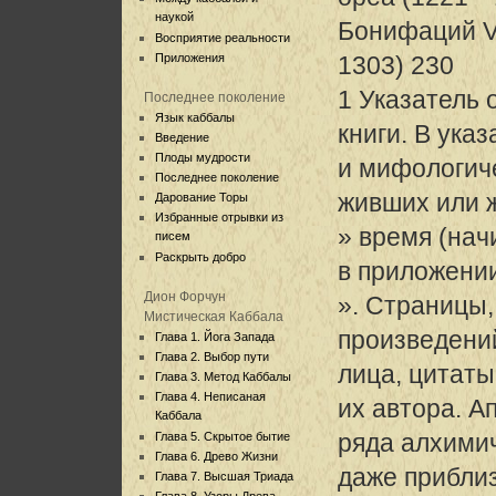
наукой
Бонифаций VI
Восприятие реальности
Приложения
1303) 230
1 Указатель 
Последнее поколение
Язык каббалы
книги. В ука
Введение
Плоды мудрости
и мифологиче
Последнее поколение
живших или 
Дарование Торы
Избранные отрывки из
» время (нач
писем
Раскрыть добро
в приложени
Дион Форчун
». Страницы,
Мистическая Каббала
произведени
Глава 1. Йога Запада
Глава 2. Выбор пути
лица, цитаты
Глава 3. Метод Каббалы
Глава 4. Неписаная
их автора. А
Каббала
ряда алхимич
Глава 5. Скрытое бытие
Глава 6. Древо Жизни
даже прибли
Глава 7. Высшая Триада
Глава 8. Узоры Древа