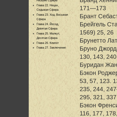
Низшие Сфиры
Глава 22. Нецах,
171—173
Седьмая Сфира
Брант Себас
Глава 23. Ход, Восьмая
Сфира
Брейгель Ст
Глава 24. Йесод,
Девятая Сфира
1569) 25, 26
Глава 25. Малкут,
Десятая Сфира
Брунетто Ла
Глава 26. Клипот
Бруно Джорда
Глава 27. Заключение
130, 143, 240
Буридан Жан 
Бэкон Роджер
53, 57, 123.
235, 244, 247
295, 321, 33
Бэкон Френс
116, 177, 178