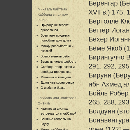
Беренгар (Бе
Михаэль Лайтман:
XVII в.) 175, 
Каббала в прямом
Бертолле Кл
эфире
Природа не терпит
Бетгер Иога
дисбаланса
Всем нам придется
Бехер Иоган
полюбить друг друга
Между реальностью и
Бёме Якоб (
сказкой
Бирингуччо В
Время менять себя
Вернуть людям доброту
291, 292, 295
Свобода, творчество и
свобода творчества
Бируни (Бер
Мужчина и женщина
ибн Ахмед а
Духовные корни секса
О любви и браке
Бойль Роберт
Каббала или квантовая
265, 288, 293
физика
Квантовая физика
Болдуин (вто
встречается с каббалой
Бонавентура
Влияние каббалы на
науку
ореа (1221—1
Между каббалой и