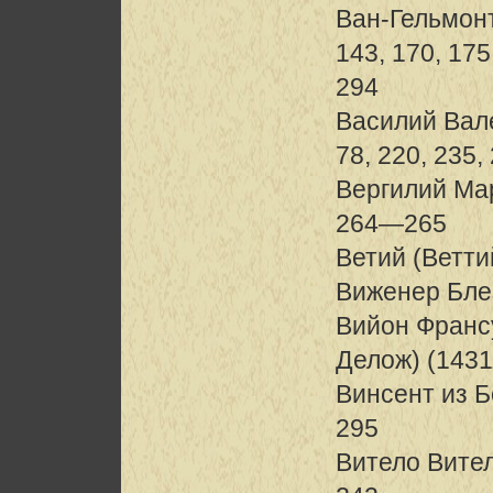
Ван-Гельмон
143, 170, 175
294
Василий Вале
78, 220, 235,
Вергилий Мар
264—265
Ветий (Веттий
Виженер Блез
Вийон Франс
Делож) (1431
Винсент из 
295
Витело Вител