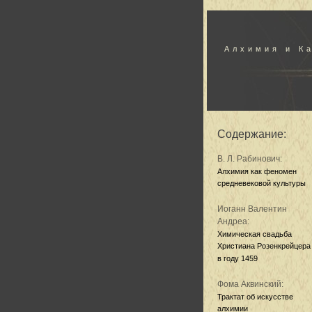
Алхимия и К
Содержание:
В. Л. Рабинович:
Алхимия как феномен
средневековой культуры
Иоганн Валентин
Андреа:
Химическая свадьба
Христиана Розенкрейцера
в году 1459
Фома Аквинский:
Трактат об искусстве
алхимии