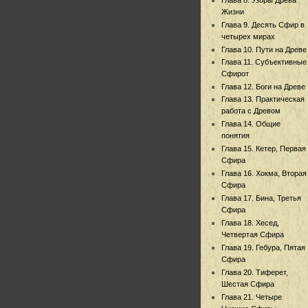
Жизни
Глава 9. Десять Сфир в
четырех мирах
Глава 10. Пути на Древе
Глава 11. Субъективные
Сфирот
Глава 12. Боги на Древе
Глава 13. Практическая
работа с Древом
Глава 14. Общие
понятия
Глава 15. Кетер, Первая
Сфира
Глава 16. Хокма, Вторая
Сфира
Глава 17. Бина, Третья
Сфира
Глава 18. Хесед,
Четвертая Сфира
Глава 19. Гебура, Пятая
Сфира
Глава 20. Тиферет,
Шестая Сфира
Глава 21. Четыре