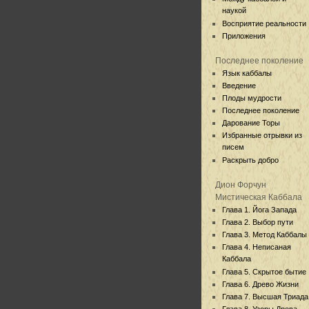
наукой
Восприятие реальности
Приложения
Последнее поколение
Язык каббалы
Введение
Плоды мудрости
Последнее поколение
Дарование Торы
Избранные отрывки из
писем
Раскрыть добро
Дион Форчун
Мистическая Каббала
Глава 1. Йога Запада
Глава 2. Выбор пути
Глава 3. Метод Каббалы
Глава 4. Неписаная
Каббала
Глава 5. Скрытое бытие
Глава 6. Древо Жизни
Глава 7. Высшая Триада
Глава 8. Узоры Древа