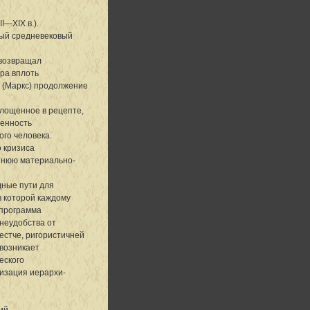
I—XIX в.).
вый средневековый
 возвращал
ра вплоть
» (Маркс) продолжение
площенное в рецепте,
бенность
го человека.
 кризиса
тнюю материально-
дные пути для
в которой каждому
 программа
 неудобства от
естче, ригористичней
 возникает
еского
лизация иерархи-
ий