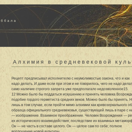
аббала
Алхимия в средневековой куль
Рецепт предписывал исполнителю с неумолимостью закона, что и как
надо делать. И даже если при этом и не говорилось, чего не надо делат
само наличие строгого запрета уже предполагало недозволенное15.
12 Можно было бы поддаться искушению и принять человека Возрожд
подобие гордого герметиста средних веков. Можно было бы принять. 
лишь в том случае, если пройти мимо алхимии как кривозеркального о
образца официального средневековья, существующей лишь в паре с н
— изображение. Взаимное преображение. Человек Возрождения — ре
их исторического взаимодействия; последствие их взаимных метамор
Он — не часть в составе целого. Он — целое сам по себе; полное
воплощение новой культуры.