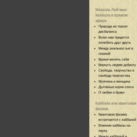
Михаэль Лайтман:
Каббала в прямом
эфире
Природа не терпит
дисбаланса
Всем нам придется
полюбить друг друга
Между реальностью и
сказкой
Время менять себя
Вернуть людям доброту
Свобода, творчество и
свобода творчества
Мужчина и женщина
Духовные корни секса
О любви и браке
Каббала или квантовая
физика
Квантовая физика
встречается с каббалой
Влияние каббалы на
науку
Между каббалой и