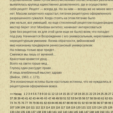
выявлялась крупица единственно дозволенного, где и осуществлял
себя рецепт. Рецепт — всегда да. Но за ним — всегда же не менее жес
нет. Массив запретного нарастал; пятачок рецептурно оформленного
разрешенного сужался. Когда стоять на этом пятачке было
уже нельзя, все умеющий, но еще стесненный рецептом позднесредне
мастер берет этот Монблан антитез; начинает интересоваться
(уже без рецептов: их для этой цели еще не было) всем, что попадет
под руку. Начинается Возрождение с его универсальным, нерегламен
нерецептурным умением. Логика обратности, вийоновский
мир наизнанку предварили ренессансный универсализм:
На помощь только враг придет...
Смеемся мы лишь от мучений...
Красоткам нравится урод...
Всего на свете горше мед...
Глупец один рассудит право...
И лишь влюбленный мыслит здраво
(Вийон, 1963, с. 173).
Эти изнаночные истины были настолько истинны, что не нуждались в
рецептурном оформлении вовсе.
<< Назад
1
2
3
4
5
6
7
8
9
10
11
12
13
14
15
16
17
18
19
20
21
22
23
24
25
26
27
46
37
38
39
40
41
42
43
44
45
47
48
49
50
51
52
53
54
55
56
57
58
59
60
61
62
63
73
74
75
76
77
78
79
80
81
82
83
84
85
86
87
88
89
90
91
92
93
94
95
96
97
98
99
107
108
109
110
111
112
113
114
115
116
117
118
119
120
121
122
123
124
125
126
133
134
135
136
137
138
139
140
141
142
143
144
145
146
147
148
149
150
151
1