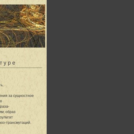
туре
ь,
ения за сущностное
Но
браза-
им; образ
зультат
фоз-трансмутаций.