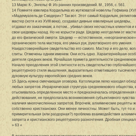
13 Маркс К-, Энгельс Ф. Из ранних произведений. М., 1956, с. 561.
14 Помните ювелира Кордильяка из жутковатой новеллы Гофмана (XVII
«Мадемуазель де Скюдери»? Так вот. Этот самый Кордильяк, реликто
мастер (хотя и из XVIII века), создавал дивные ювелирные шедевры,
отдавал их заказчикам, а потом... убивал своих несчастных клиентов и
свои шедевры назад. Но не корысти ради. Шедевр неотделим от масте
до его физической смерти. Шедевр — естественное, «неорганическое
органического тела мастера, его умных рук, рукотворного его умения.
Наидостовернейшее свидетельство его самого. Мастер и его дело, во
слиты. Отмечены одним именем. Они есть одно. Характернейшая осо
деятеля средних веков. Ярчайшая примета деятельности средневеково
Начало преодоления этой слитности есть свидетельство глубочайшего
рецептурного стиля мышления, выразительно отметившего тысячеле
духовную культуру европейских средних веков.
15 Здесь нужна смягчающая оговорка. Католицизм легко находил обхо
любых запретов. Иерархическая структура средневекового общества, 
отыскивалось определенное место н предназначалась определенная
действования, не предполагала возникновения субъективного чувства
наличия многочисленных запретов. Впрочем, алхимические рецепты ж
собственно христианских. Они менее личностны. Может быть, тут-то и
примирительная (или раздорная?) проблема взаимодействия алхимич
запрета и христианского рецептурного разночтения. Дробная специа
» 63 «
В дозволенном также путем многочисленных схоластических различен