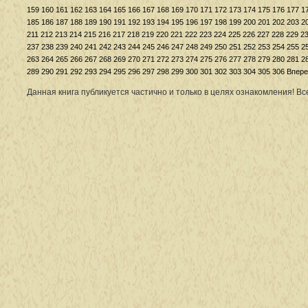
159
160
161
162
163
164
165
166
167
168
169
170
171
172
173
174
175
176
177
1
185
186
187
188
189
190
191
192
193
194
195
196
197
198
199
200
201
202
203
2
211
212
213
214
215
216
217
218
219
220
221
222
223
224
225
226
227
228
229
2
237
238
239
240
241
242
243
244
245
246
247
248
249
250
251
252
253
254
255
2
263
264
265
266
267
268
269
270
271
272
273
274
275
276
277
278
279
280
281
2
289
290
291
292
293
294
295
296
297
298
299
300
301
302
303
304
305
306
Впере
Данная книга публикуется частично и только в целях ознакомления! В