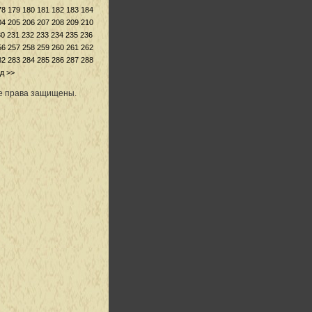
78
179
180
181
182
183
184
04
205
206
207
208
209
210
30
231
232
233
234
235
236
56
257
258
259
260
261
262
82
283
284
285
286
287
288
д >>
се права защищены.