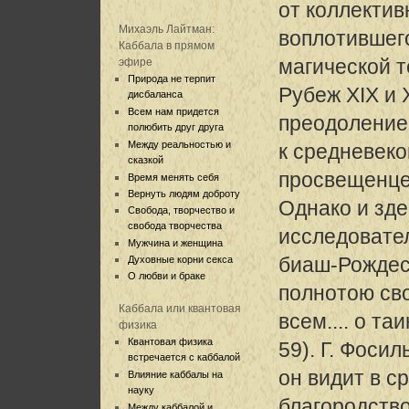
от коллектив
Михаэль Лайтман:
воплотившег
Каббала в прямом
магической т
эфире
Природа не терпит
Рубеж XIX и 
дисбаланса
Всем нам придется
преодоление
полюбить друг друга
Между реальностью и
к средневеко
сказкой
просвещенцев
Время менять себя
Вернуть людям доброту
Однако и зд
Свобода, творчество и
свобода творчества
исследовател
Мужчина и женщина
биаш-Рождес
Духовные корни секса
О любви и браке
полнотою св
Каббала или квантовая
всем.... о та
физика
Квантовая физика
59). Г. Фосил
встречается с каббалой
он видит в с
Влияние каббалы на
науку
благородств
Между каббалой и