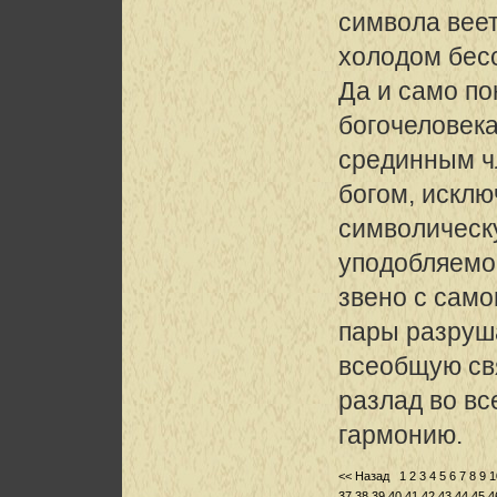
символа вее
холодом бес
Да и само по
богочеловек
срединным ч
богом, исклю
символическ
уподобляемо
звено с само
пары разруш
всеобщую свя
разлад во в
гармонию.
<< Назад
1
2
3
4
5
6
7
8
9
1
37
38
39
40
41
42
43
44
45
4