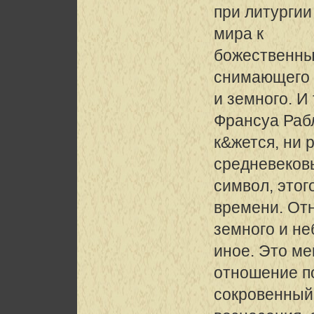
при литургии
мира к
божественны
снимающего 
и земного. И
Франсуа Раб
к&жется, ни 
средневеков
символ, этог
времени. От
земного и не
иное. Это ме
отношение п
сокровенный