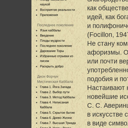
наукой
как обществ
Восприятие реальности
Приложения
идей, как бо
и полифонич
Последнее поколение
Язык каббалы
(Focillon, 1947
Введение
Плоды мудрости
Не стану ко
Последнее поколение
афоризмы. О
Дарование Торы
Избранные отрывки из
или почти ве
писем
Раскрыть добро
употребленно
Дион Форчун
подобия и п
Мистическая Каббала
Настаивают 
Глава 1. Йога Запада
Глава 2. Выбор пути
новейшие ис
Глава 3. Метод Каббалы
Глава 4. Неписаная
С. С. Аверин
Каббала
в искусстве 
Глава 5. Скрытое бытие
Глава 6. Древо Жизни
в виде симв
Глава 7. Высшая Триада
Глава 8. Узоры Древа