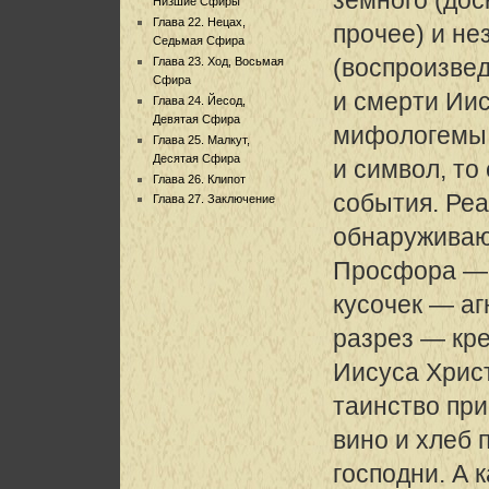
Низшие Сфиры
Глава 22. Нецах,
прочее) и не
Седьмая Сфира
(воспроизве
Глава 23. Ход, Восьмая
Сфира
и смерти Ии
Глава 24. Йесод,
Девятая Сфира
мифологемы,
Глава 25. Малкут,
Десятая Сфира
и символ, то
Глава 26. Клипот
события. Ре
Глава 27. Заключение
обнаруживаю
Просфора — 
кусочек — а
разрез — кр
Иисуса Христ
таинство пр
вино и хлеб 
господни. А