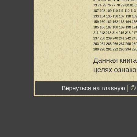
73
74
75
76
77
78
79
80
81
8
107
108
109
110
111
112
113
133
134
135
136
137
138
13
159
160
161
162
163
164
16
185
186
187
188
189
190
19
211
212
213
214
215
216
217
237
238
239
240
241
242
24
263
264
265
266
267
268
26
289
290
291
292
293
294
29
Данная книга
целях ознак
| ©
Вернуться на главную