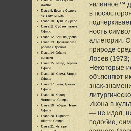
явленное™ д
Жизни
Глава 9. Десять Сфир в
в посюсторон
четырех мирах
подчеркивае
Глава 10. Пути на Древе
Глава 11. Субъективные
ность символ
Сфирот
Глава 12. Боги на Древе
аллегории. 
Глава 13. Практическая
работа с Древом
природе сред
Глава 14. Общие
Лосев (1973; 
понятия
Глава 15. Кетер, Первая
Некоторые и
Сфира
Глава 16. Хокма, Вторая
объясняют и
Сфира
знак-знамени
Глава 17. Бина, Третья
Сфира
литургическо
Глава 18. Хесед,
Четвертая Сфира
Икона в куль
Глава 19. Гебура, Пятая
Сфира
— не идол, н
Глава 20. Тиферет,
подобие, сим
Шестая Сфира
Глава 21. Четыре
земного (доск