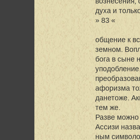
вознесения, 
духа и тольк
» 83 «
общение к в
земном. Воп
бога в сыне 
уподобление.
преобразован
афоризма то
данетоже. Ак
тем же.
Разве можно
Ассизи назва
ным символо