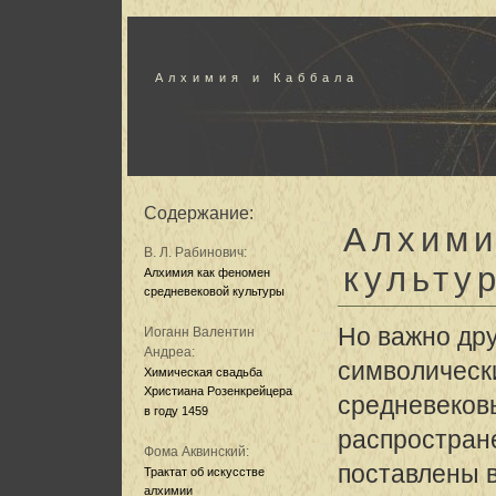
Алхимия и Каббала
Содержание:
Алхими
В. Л. Рабинович:
культу
Алхимия как феномен
средневековой культуры
Но важно дру
Иоганн Валентин
Андреа:
символическ
Химическая свадьба
Христиана Розенкрейцера
средневеков
в году 1459
распростране
Фома Аквинский:
поставлены 
Трактат об искусстве
алхимии