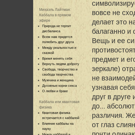
символизируе
Михаэль Лайтман:
вовсе не схо
Каббала в прямом
делает это н
эфире
Природа не терпит
балаганно и 
дисбаланса
Всем нам придется
Вещь и ее с
полюбить друг друга
Между реальностью и
противостоят
сказкой
предмет и ег
Время менять себя
Вернуть людям доброту
зеркале) отр
Свобода, творчество и
свобода творчества
не взаимодейс
Мужчина и женщина
узнавая себя
Духовные корни секса
О любви и браке
друг в друге 
Каббала или квантовая
до... абсолю
физика
Квантовая физика
различия. Ж
встречается с каббалой
от глаз слия
Влияние каббалы на
науку
почти одинак
Между каббалой и