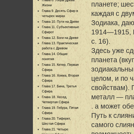
планете; шес
Жизни
Глава 9. Десять Сфир в
каждая с дву
четырех мирах
Зодиака, даю
Глава 10. Пути на Древе
Глава 11. Субъективные
1914—1915,
Сфирот
Глава 12. Боги на Древе
с. 16).
Глава 13. Практическая
работа с Древом
Здесь уже сд
Глава 14. Общие
планета (вку
понятия
Глава 15. Кетер, Первая
зодиакальны
Сфира
Глава 16. Хокма, Вторая
целом, и по 
Сфира
свойствам). 
Глава 17. Бина, Третья
Сфира
металл — пл
Глава 18. Хесед,
Четвертая Сфира
. а может об
Глава 19. Гебура, Пятая
Сфира
Путь к слиян
Глава 20. Тиферет,
самого слиян
Шестая Сфира
Глава 21. Четыре
возможность