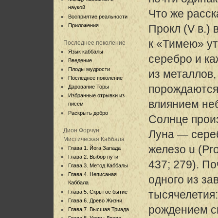
наукой
Что же расс
Восприятие реальности
Приложения
Прокл (V в.)
к «Тимею» ут
Последнее поколение
Язык каббалы
серебро и к
Введение
Плоды мудрости
из металлов,
Последнее поколение
порождаются
Дарование Торы
Избранные отрывки из
влиянием неб
писем
Раскрыть добро
Солнце прои
Дион Форчун
Луна — сере
Мистическая Каббала
железо u (Pro
Глава 1. Йога Запада
Глава 2. Выбор пути
437; 279). П
Глава 3. Метод Каббалы
Глава 4. Неписаная
одного из з
Каббала
тысячелетия
Глава 5. Скрытое бытие
Глава 6. Древо Жизни
рождением с
Глава 7. Высшая Триада
Глава 8. Узоры Древа