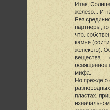
Итак, Солнц
железо... И н
Без срединн
партнеры, го
что, собстве
камне (соити
женского). О
вещества — 
освященное 
мифа.
Но прежде о
разнородных
пластах, пр
изначальном