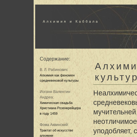
Алхимия и Каббала
Содержание:
Алхими
В. Л. Рабинович:
культу
Алхимия как феномен
средневековой культуры
Неалхимиче
Иоганн Валентин
Андреа:
средневековь
Химическая свадьба
Христиана Розенкрейцера
мучительней,
в году 1459
неотличимое.
Фома Аквинский:
уподобляет, 
Трактат об искусстве
алхимии