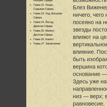
Низшие Сфиры
Глава 22. Нецах,
Блез Виженер
Седьмая Сфира
ничего, чего
Глава 23. Ход, Восьмая
Сфира
посеяно на не
Глава 24. Йесод,
Девятая Сфира
звезды пост
Глава 25. Малкут,
Десятая Сфира
влияют на це
Глава 26. Клипот
вертикально
Глава 27. Заключение
влияние. По
быть изобра
вершина кото
основание —
Здесь уже н
направленно
низ — верх; 
равновесие.