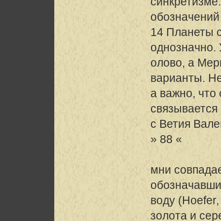
синкретизме.
обозначений 
14 Планеты с
однозначно. 
олово, а Мер
варианты. Не
а важно, что
связывается
с Ветия Валенс
» 88 «
мни совпада
обозначавши
воду (Hoefer, 
золота и се