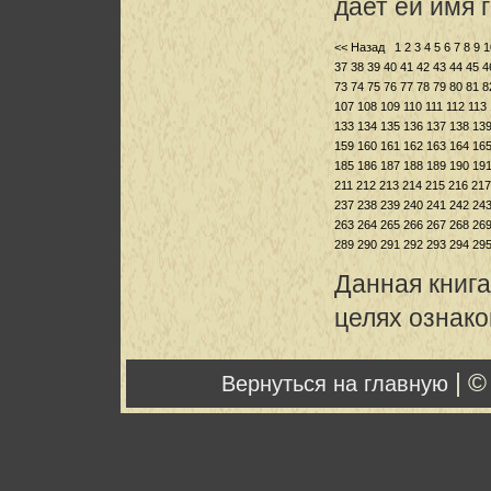
дает ей имя 
<< Назад
1
2
3
4
5
6
7
8
9
1
37
38
39
40
41
42
43
44
45
4
73
74
75
76
77
78
79
80
81
8
107
108
109
110
111
112
113
133
134
135
136
137
138
13
159
160
161
162
163
164
16
185
186
187
188
189
190
19
211
212
213
214
215
216
217
237
238
239
240
241
242
24
263
264
265
266
267
268
26
289
290
291
292
293
294
29
Данная книга
целях ознак
| ©
Вернуться на главную