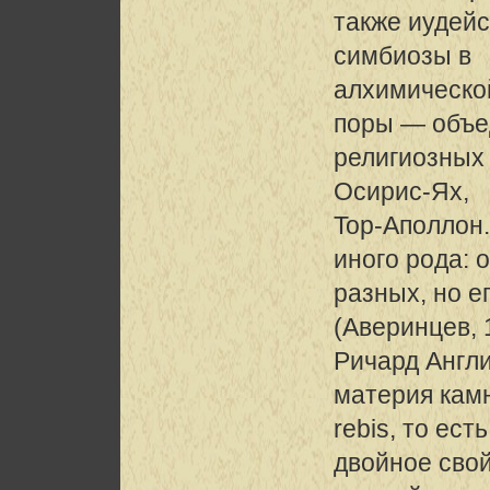
также иудейс
симбиозы в
алхимическо
поры — объе
религиозных 
Осирис-Ях,
Top-Аполлон
иного рода: 
разных, но е
(Аверинцев, 1
Ричард Англи
материя кам
rebis, то ес
двойное свой