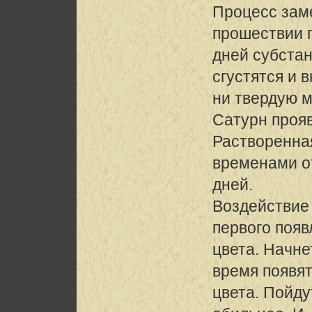
Процесс заме
прошествии 
дней субста
сгустятся и 
ни твердую 
Сатурн прояв
Растворенная
временами о
дней.
Воздействие
первого появ
цвета. Начне
время появя
цвета. Пойд