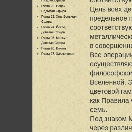
Низшие Сфиры
Глава 22. Нецах,
Цель всех де
Седьмая Сфира
предельное 
Глава 23. Ход, Восьмая
Сфира
соответству
Глава 24. Йесод,
Девятая Сфира
металлическ
Глава 25. Малкут,
Десятая Сфира
в совершенно
Глава 26. Клипот
Все операци
Глава 27. Заключение
осуществляю
философском
Вселенной. 
цветовой га
как Правила 
семь.
Под знаком 
через различ