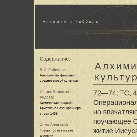
Алхимия и Каббала
Содержание:
Алхими
В. Л. Рабинович:
культу
Алхимия как феномен
средневековой культуры
72—74; ТС, 4
Иоганн Валентин
Андреа:
Операционал
Химическая свадьба
Христиана Розенкрейцера
но впечатля
в году 1459
поучающее С
Фома Аквинский:
житие Иисус
Трактат об искусстве
алхимии