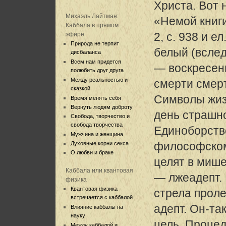
Христа. Вот 
Михаэль Лайтман:
«Немой книг
Каббала в прямом
2, с. 938 и е
эфире
Природа не терпит
белый (вслед
дисбаланса
Всем нам придется
— воскресени
полюбить друг друга
Между реальностью и
смерти смер
сказкой
Символы жизн
Время менять себя
Вернуть людям доброту
день страшно
Свобода, творчество и
свобода творчества
Единоборств
Мужчина и женщина
философском
Духовные корни секса
О любви и браке
целят в миш
Каббала или квантовая
— лжеадепт. 
физика
Квантовая физика
стрела прол
встречается с каббалой
адепт. Он-та
Влияние каббалы на
науку
цель. Проце
Между каббалой и