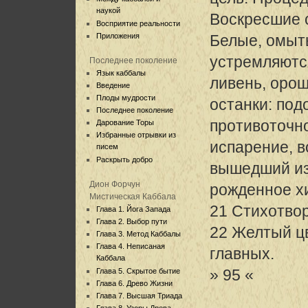
наукой
Воскресшие 
Восприятие реальности
Приложения
Белые, омыт
устремляютс
Последнее поколение
Язык каббалы
ливень, оро
Введение
Плоды мудрости
останки: под
Последнее поколение
противоточн
Дарование Торы
Избранные отрывки из
испарение, в
писем
Раскрыть добро
вышедший из 
Дион Форчун
рожденное х
Мистическая Каббала
21 Стихотво
Глава 1. Йога Запада
Глава 2. Выбор пути
22 Желтый цв
Глава 3. Метод Каббалы
Глава 4. Неписаная
главных.
Каббала
» 95 «
Глава 5. Скрытое бытие
Глава 6. Древо Жизни
Глава 7. Высшая Триада
Глава 8. Узоры Древа