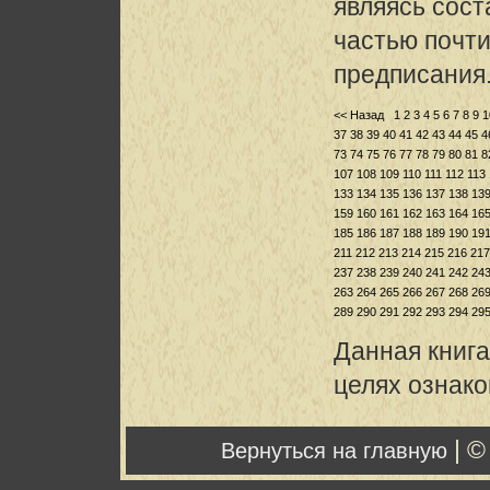
являясь сост
частью почти
предписания
<< Назад
1
2
3
4
5
6
7
8
9
1
37
38
39
40
41
42
43
44
45
4
73
74
75
76
77
78
79
80
81
8
107
108
109
110
111
112
113
133
134
135
136
137
138
13
159
160
161
162
163
164
16
185
186
187
188
189
190
19
211
212
213
214
215
216
217
237
238
239
240
241
242
24
263
264
265
266
267
268
26
289
290
291
292
293
294
29
Данная книга
целях ознак
| ©
Вернуться на главную