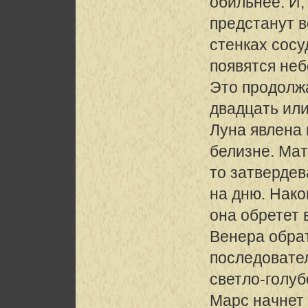
обильнее. И,
предстанут в
стенках сосу
появятся не
Это продолж
двадцать или
Луна явлена
белизне. Ма
то затвердев
на дню. Нако
она обретет 
Венера обра
последовате
светло-голуб
Марс начнет