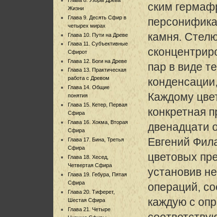
ским гермаф
Жизни
Глава 9. Десять Сфир в
персонифика
четырех мирах
камня. Стел
Глава 10. Пути на Древе
Глава 11. Субъективные
сконцентрир
Сфирот
Глава 12. Боги на Древе
пар в виде т
Глава 13. Практическая
работа с Древом
конденсации,
Глава 14. Общие
Каждому цве
понятия
Глава 15. Кетер, Первая
конкретная п
Сфира
Глава 16. Хокма, Вторая
двенадцати 
Сфира
Евгений Фила
Глава 17. Бина, Третья
Сфира
цветовых пр
Глава 18. Хесед,
Четвертая Сфира
установив н
Глава 19. Гебура, Пятая
Сфира
операций, со
Глава 20. Тиферет,
каждую с оп
Шестая Сфира
Глава 21. Четыре
соответству