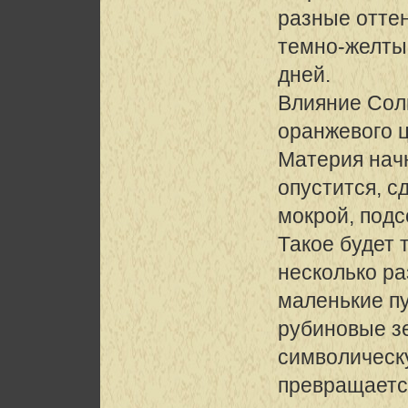
разные отте
темно-желтый
дней.
Влияние Сол
оранжевого ц
Материя начн
опустится, с
мокрой, подс
Такое будет 
несколько ра
маленькие п
рубиновые зе
символическ
превращается