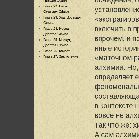
Низшие Сфиры
Глава 22. Нецах,
установление
Седьмая Сфира
«экстрагиров
Глава 23. Ход, Восьмая
Сфира
включить в 
Глава 24. Йесод,
Девятая Сфира
впрочем, и п
Глава 25. Малкут,
Десятая Сфира
иные историк
Глава 26. Клипот
«маточном р
Глава 27. Заключение
алхимии. Но, 
определяет 
феноменальн
составляюща
в контексте 
вовсе не ал
Так что же: 
А сам алхим