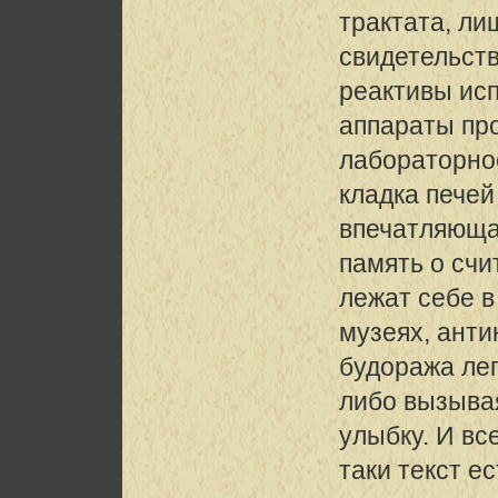
трактата, ли
свидетельст
реактивы ис
аппараты про
лабораторное
кладка пече
впечатляющ
память о сч
лежат себе в
музеях, ант
будоража лег
либо вызыва
улыбку. И вс
таки текст ес