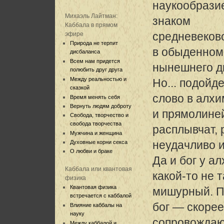
наукообрази
Михаэль Лайтман:
знаком
Каббала в прямом
средневеков
эфире
Природа не терпит
в обыденном
дисбаланса
Всем нам придется
нынешнего д
полюбить друг друга
Между реальностью и
Но... подойд
сказкой
слово в алх
Время менять себя
Вернуть людям доброту
и прямолиней
Свобода, творчество и
свобода творчества
расплывчат,
Мужчина и женщина
неудачливо 
Духовные корни секса
О любви и браке
Да и бог у а
Каббала или квантовая
какой-то не
физика
Квантовая физика
мишурный. 
встречается с каббалой
бог — скорее
Влияние каббалы на
науку
сопровождаю
Между каббалой и