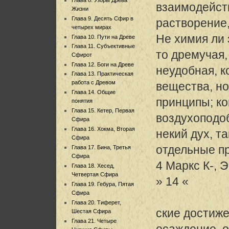
взаимодейст
Жизни
Глава 9. Десять Сфир в
растворение,
четырех мирах
Не химия ли 
Глава 10. Пути на Древе
Глава 11. Субъективные
то дремучая,
Сфирот
Глава 12. Боги на Древе
неудобная, к
Глава 13. Практическая
работа с Древом
вещества, н
Глава 14. Общие
принципы; ко
понятия
Глава 15. Кетер, Первая
воздухоподоб
Сфира
Глава 16. Хокма, Вторая
некий дух, т
Сфира
отдельные п
Глава 17. Бина, Третья
Сфира
4 Маркс К-, Э
Глава 18. Хесед,
Четвертая Сфира
» 14 «
Глава 19. Гебура, Пятая
Сфира
Глава 20. Тиферет,
ские достиже
Шестая Сфира
Глава 21. Четыре
осаждение, о