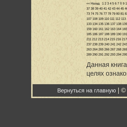
8
<< Назад
1
2
3
4
5
6
7
9
1
37
38
39
40
41
42
43
44
45
4
73
74
75
76
77
78
79
80
81
8
107
108
109
110
111
112
113
133
134
135
136
137
138
13
159
160
161
162
163
164
16
185
186
187
188
189
190
19
211
212
213
214
215
216
217
237
238
239
240
241
242
24
263
264
265
266
267
268
26
289
290
291
292
293
294
29
Данная книга
целях ознак
| ©
Вернуться на главную