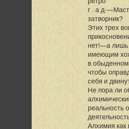
ретро
г . а д·—Мас
затворник?
Этих трех во
прикосновен
нет!—а лишь 
имеющим хо
в обыденном 
чтобы оправ
себя и двину
Не пора ли о
алхимически
реальность о
деятельность
Алхимия как