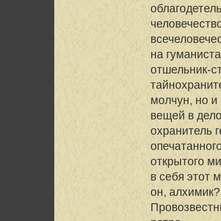
облагодетел
человечество
всечеловече
на гуманист
отшельник-с
тайнохраните
молчун, но и
вещей в дело
охранитель 
опечатанног
открытого м
в себя этот 
он, алхимик?
Провозвестн