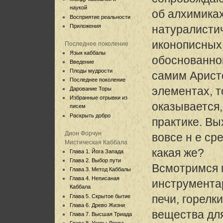
наукой
об алхимика
Восприятие реальности
Приложения
натуралисти
иконописных 
Последнее поколение
Язык каббалы
обоснованно
Введение
Плоды мудрости
самим Арист
Последнее поколение
элементах, т
Дарование Торы
Избранные отрывки из
оказывается,
писем
Раскрыть добро
практике. Вы
Дион Форчун
вовсе н е ср
Мистическая Каббала
какая же?
Глава 1. Йога Запада
Глава 2. Выбор пути
Всмотримся 
Глава 3. Метод Каббалы
Глава 4. Неписаная
инструмента
Каббала
печи, горелк
Глава 5. Скрытое бытие
Глава 6. Древо Жизни
вещества дл
Глава 7. Высшая Триада
Глава 8. Узоры Древа