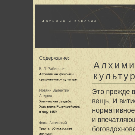
Алхимия и Каббала
Содержание:
Алхими
В. Л. Рабинович:
культу
Алхимия как феномен
средневековой культуры
Это прежде в
Иоганн Валентин
Андреа:
вещь. И вити
Химическая свадьба
Христиана Розенкрейцера
нормативное
в году 1459
и впечатляющ
Фома Аквинский:
боговдохнове
Трактат об искусстве
алхимии