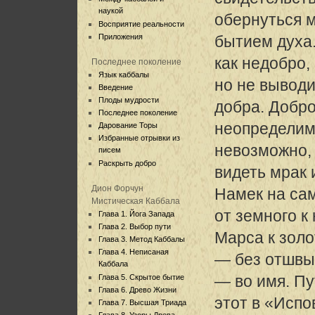
наукой
обернуться 
Восприятие реальности
Приложения
бытием духа
как недобро,
Последнее поколение
Язык каббалы
но не выводи
Введение
Плоды мудрости
добра. Добр
Последнее поколение
неопределимо
Дарование Торы
Избранные отрывки из
невозможно,
писем
Раскрыть добро
видеть мрак 
Дион Форчун
Намек на са
Мистическая Каббала
от земного к
Глава 1. Йога Запада
Глава 2. Выбор пути
Марса к золо
Глава 3. Метод Каббалы
Глава 4. Неписаная
— без отшвы
Каббала
— во имя. Пу
Глава 5. Скрытое бытие
Глава 6. Древо Жизни
этот в «Испо
Глава 7. Высшая Триада
Глава 8. Узоры Древа