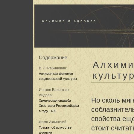
Алхимия и Каббала
Содержание:
Алхими
В. Л. Рабинович:
культу
Алхимия как феномен
средневековой культуры
Иоганн Валентин
Андреа:
Но сколь мя
Химическая свадьба
Христиана Розенкрейцера
соблазнител
в году 1459
свойства ещ
Фома Аквинский:
стоит считат
Трактат об искусстве
алхимии