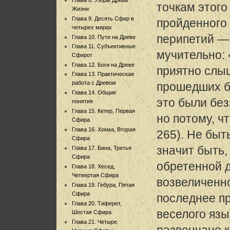
точкам этого 
Жизни
Глава 9. Десять Сфир в
пройденного
четырех мирах
перипетий —
Глава 10. Пути на Древе
Глава 11. Субъективные
мучительно:
Сфирот
Глава 12. Боги на Древе
приятно слы
Глава 13. Практическая
работа с Древом
прошедших бе
Глава 14. Общие
это были без
понятия
Глава 15. Кетер, Первая
но потому, чт
Сфира
Глава 16. Хокма, Вторая
265). Не быт
Сфира
значит быть,
Глава 17. Бина, Третья
Сфира
обретенной 
Глава 18. Хесед,
Четвертая Сфира
возвеличенн
Глава 19. Гебура, Пятая
Сфира
последнее п
Глава 20. Тиферет,
веселого язы
Шестая Сфира
Глава 21. Четыре
развенчано к