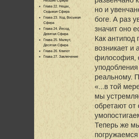
Низшие Сфиры
Глава 22. Нецах,
но и увенчан
Седьмая Сфира
боге. А раз у
Глава 23. Ход, Восьмая
Сфира
значит оно е
Глава 24. Йесод,
Девятая Сфира
Как антипод
Глава 25. Малкут,
Десятая Сфира
возникает и
Глава 26. Клипот
философия, 
Глава 27. Заключение
уподобления
реальному. П
«...в той мер
мы устремляе
обретают от
умопостигае
Теперь же м
погружаемся 