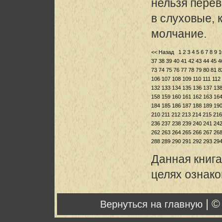
нельзя перев
в слуховые, 
молчание.
<< Назад
1
2
3
4
5
6
7
8
9
1
37
38
39
40
41
42
43
44
45
4
73
74
75
76
77
78
79
80
81
8
106
107
108
109
110
111
112
132
133
134
135
136
137
13
158
159
160
161
162
163
16
184
185
186
187
188
189
19
210
211
212
213
214
215
216
236
237
238
239
240
241
24
262
263
264
265
266
267
26
288
289
290
291
292
293
29
Данная книга
целях ознак
| ©
Вернуться на главную