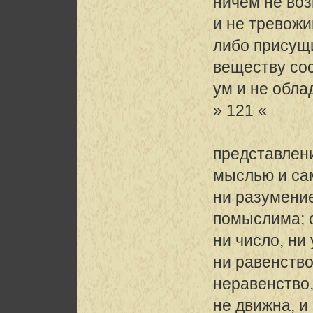
ничем не во
и не тревожи
либо присущ
веществу сос
ум и не обла
» 121 «
представлени
мыслью и са
ни разумение
помыслима; о
ни число, ни
ни равенство
неравенство,
не движна, и 