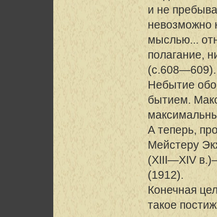
и не пребыва
невозможно 
мыслью... от
полагание, н
(с.608—609)
Небытие обо
бытием. Мак
максимальны
А теперь, пр
Мейстеру Эк
(XIII—XIV в
(1912).
Конечная цел
такое постиж