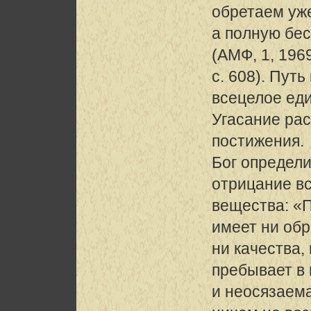
обретаем уже
а полную бе
(АМФ, 1, 1969
с. 608). Путь
всецелое ед
Угасание рас
постижения.
Бог определ
отрицание в
вещества: «П
имеет ни обр
ни качества,
пребывает в 
и неосязаем