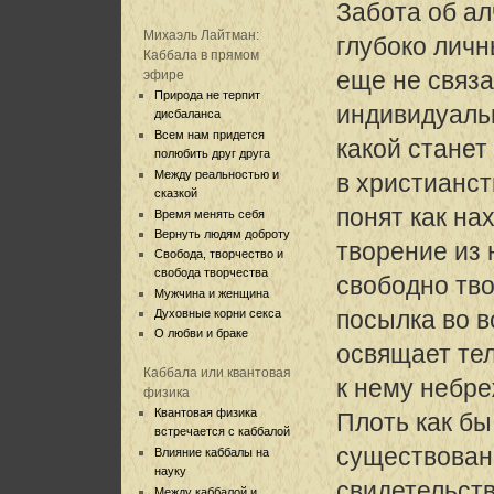
Забота об ал
Михаэль Лайтман:
глубоко лич
Каббала в прямом
еще не связ
эфире
Природа не терпит
индивидуаль
дисбаланса
Всем нам придется
какой станет
полюбить друг друга
Между реальностью и
в христианст
сказкой
понят как н
Время менять себя
Вернуть людям доброту
творение из 
Свобода, творчество и
свобода творчества
свободно тв
Мужчина и женщина
посылка во в
Духовные корни секса
О любви и браке
освящает тел
Каббала или квантовая
к нему небре
физика
Квантовая физика
Плоть как бы
встречается с каббалой
существова
Влияние каббалы на
науку
свидетельст
Между каббалой и