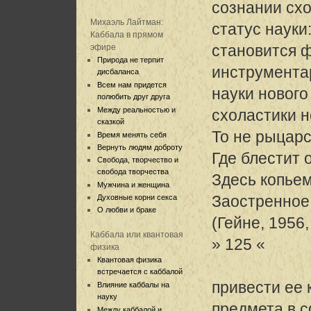
сознании схо
Михаэль Лайтман:
статус науки:
Каббала в прямом
становится 
эфире
Природа не терпит
инструментар
дисбаланса
Всем нам придется
науки нового
полюбить друг друга
Между реальностью и
схоластики 
сказкой
То не рыцарс
Время менять себя
Вернуть людям доброту
Где блестит 
Свобода, творчество и
свобода творчества
Здесь копье
Мужчина и женщина
Заостренное
Духовные корни секса
О любви и браке
(Гейне, 1956, 
Каббала или квантовая
» 125 «
физика
Квантовая физика
встречается с каббалой
привести ее 
Влияние каббалы на
науку
предмета в 
Между каббалой и