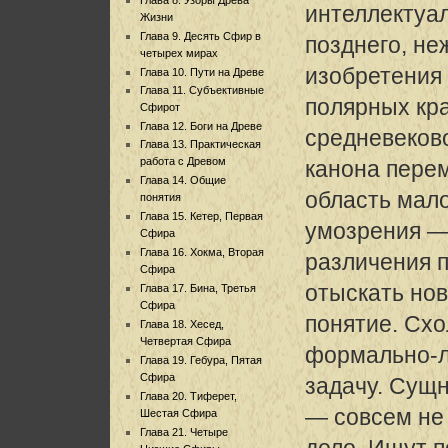
интеллектуа
Жизни
Глава 9. Десять Сфир в
позднего, не
четырех мирах
изобретения
Глава 10. Пути на Древе
Глава 11. Субъективные
полярных кр
Сфирот
Глава 12. Боги на Древе
средневеков
Глава 13. Практическая
работа с Древом
канона пере
Глава 14. Общие
область мало
понятия
Глава 15. Кетер, Первая
умозрения —
Сфира
Глава 16. Хокма, Вторая
различения п
Сфира
отыскать но
Глава 17. Бина, Третья
Сфира
понятие. Сх
Глава 18. Хесед,
Четвертая Сфира
формально-л
Глава 19. Гебура, Пятая
Сфира
задачу. Сущн
Глава 20. Тиферет,
— совсем не
Шестая Сфира
Глава 21. Четыре
дело. Ищут 