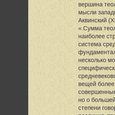
вершина тео
мысли запад
Аквинский (XII
«.Сумма тео
наиболее ст
система сред
фундаментал
несколько м
специфическ
средневеков
вещей более
совершенные,
но о больше
степени гово