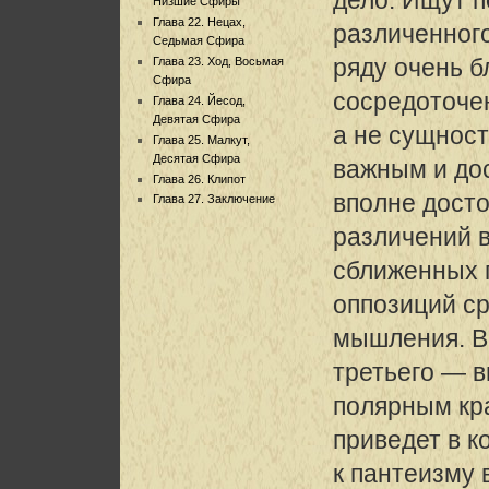
Низшие Сфиры
Глава 22. Нецах,
различенног
Седьмая Сфира
ряду очень б
Глава 23. Ход, Восьмая
Сфира
сосредоточен
Глава 24. Йесод,
Девятая Сфира
а не сущност
Глава 25. Малкут,
Десятая Сфира
важным и д
Глава 26. Клипот
вполне дост
Глава 27. Заключение
различений в
сближенных 
оппозиций с
мышления. В
третьего — 
полярным кр
приведет в к
к пантеизму 