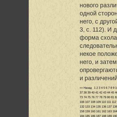
нового разли
одной сторон
него, с друго
3, с. 112). И
форма схола
следовательн
некое положе
него, и зате
опровергают
и различений
<< Назад
1
2
3
4
5
6
7
8
9
1
37
38
39
40
41
42
43
44
45
4
73
74
75
76
77
78
79
80
81
8
106
107
108
109
110
111
112
132
133
134
135
136
137
13
158
159
160
161
162
163
16
184
185
186
187
188
189
19