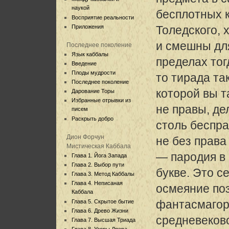
наукой
бесплотных 
Восприятие реальности
Приложения
Толедского, 
и смешны для
Последнее поколение
Язык каббалы
пределах то
Введение
Плоды мудрости
то тирада та
Последнее поколение
которой вы т
Дарование Торы
Избранные отрывки из
не правы, де
писем
Раскрыть добро
столь беспра
Дион Форчун
не без права
Мистическая Каббала
— пародия в
Глава 1. Йога Запада
Глава 2. Выбор пути
букве. Это с
Глава 3. Метод Каббалы
Глава 4. Неписаная
осмеяние по
Каббала
фантасмагори
Глава 5. Скрытое бытие
Глава 6. Древо Жизни
средневеков
Глава 7. Высшая Триада
Глава 8. Узоры Древа