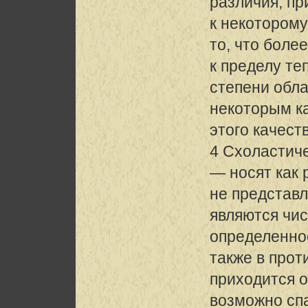
различия, п
к некоторому
то, что боле
к пределу теп
степени обл
некоторым ка
этого качеств
4 Схоластиче
— носят как 
не представл
являются чи
определенно
также в прот
приходится о
возможно сп