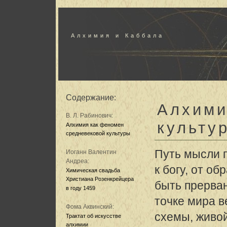
Алхимия и Каббала
Содержание:
Алхими
В. Л. Рабинович:
культу
Алхимия как феномен
средневековой культуры
Путь мысли п
Иоганн Валентин
Андреа:
к богу, от о
Химическая свадьба
Христиана Розенкрейцера
быть прерва
в году 1459
точке мира в
Фома Аквинский:
схемы, живо
Трактат об искусстве
алхимии