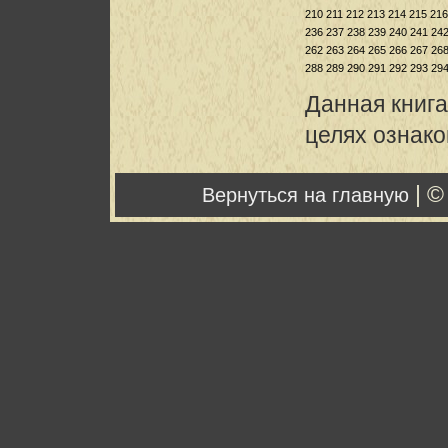
210
211
212
213
214
215
216
236
237
238
239
240
241
24
262
263
264
265
266
267
26
288
289
290
291
292
293
29
Данная книга
целях ознак
| ©
Вернуться на главную