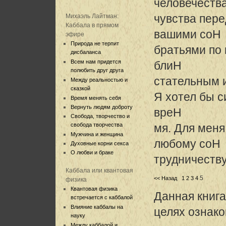
человечества
чувства пере
Михаэль Лайтман:
Каббала в прямом
вашими соH
эфире
Природа не терпит
братьями по
дисбаланса
Всем нам придется
блиH
полюбить друг друга
стательным 
Между реальностью и
сказкой
Я хотел бы с
Время менять себя
Вернуть людям доброту
вреH
Свобода, творчество и
свобода творчества
мя. Для меня 
Мужчина и женщина
любому соH
Духовные корни секса
О любви и браке
трудничеству
Каббала или квантовая
5
<< Назад
1
2
3
4
физика
Квантовая физика
Данная книга
встречается с каббалой
Влияние каббалы на
целях ознак
науку
Между каббалой и