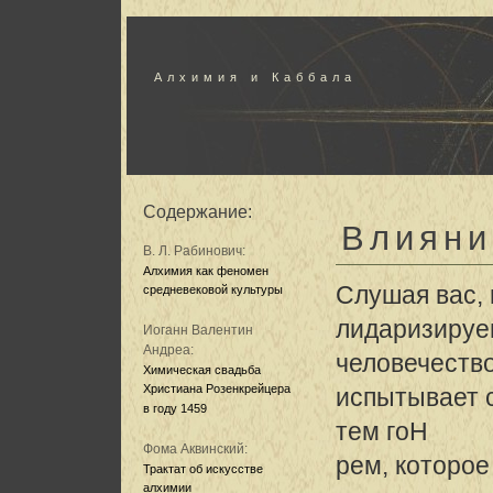
Алхимия и Каббала
Содержание:
Влияни
В. Л. Рабинович:
Алхимия как феномен
Слушая вас,
средневековой культуры
лидаризируем
Иоганн Валентин
Андреа:
человечеств
Химическая свадьба
Христиана Розенкрейцера
испытывает с
в году 1459
тем гоH
Фома Аквинский:
рем, которое
Трактат об искусстве
алхимии