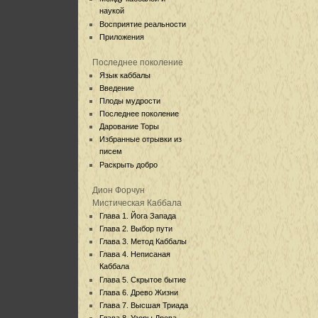
наукой
Восприятие реальности
Приложения
Последнее поколение
Язык каббалы
Введение
Плоды мудрости
Последнее поколение
Дарование Торы
Избранные отрывки из
писем
Раскрыть добро
Дион Форчун
Мистическая Каббала
Глава 1. Йога Запада
Глава 2. Выбор пути
Глава 3. Метод Каббалы
Глава 4. Неписаная
Каббала
Глава 5. Скрытое бытие
Глава 6. Древо Жизни
Глава 7. Высшая Триада
Глава 8. Узоры Древа