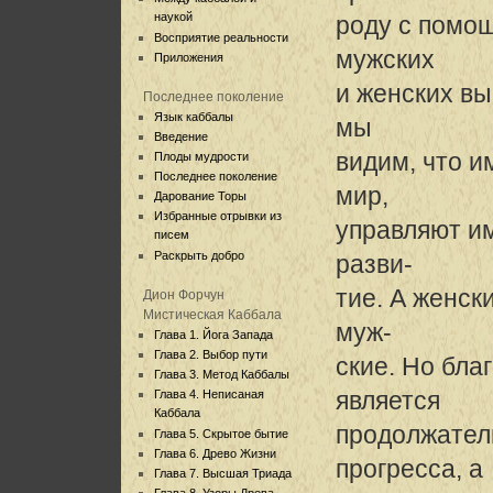
наукой
роду с помо
Восприятие реальности
мужских
Приложения
и женских вы
Последнее поколение
Язык каббалы
мы
Введение
видим, что и
Плоды мудрости
Последнее поколение
мир,
Дарование Торы
Избранные отрывки из
управляют им
писем
Раскрыть добро
разви-
тие. А женс
Дион Форчун
Мистическая Каббала
муж-
Глава 1. Йога Запада
Глава 2. Выбор пути
ские. Но бл
Глава 3. Метод Каббалы
является
Глава 4. Неписаная
Каббала
продолжател
Глава 5. Скрытое бытие
Глава 6. Древо Жизни
прогресса, а
Глава 7. Высшая Триада
Глава 8. Узоры Древа