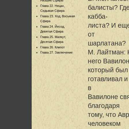
Низшие Сфиры
балисты? Гд
Глава 22. Нецах,
Седьмая Сфира
кабба-
Глава 23. Ход, Восьмая
Сфира
листа? И еще
Глава 24. Йесод,
Девятая Сфира
от
Глава 25. Малкут,
шарлатана?
Десятая Сфира
Глава 26. Клипот
М. Лайтман: 
Глава 27. Заключение
него Вавило
который был
готавливал и
в
Вавилоне св
благодаря
тому, что А
человеком