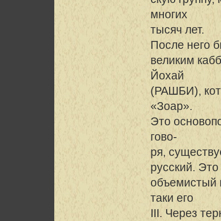
многих
тысяч лет.
После него 
великим каб
Йохай
(РАШБИ), ко
«Зоар».
Это основопо
гово-
ря, существу
русский. Это
объемистый и
таки его
III. Через те