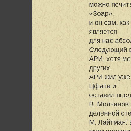
можно почита
«Зоар»,
и он сам, как
является
для нас абс
Следующий ве
АРИ, хотя ме
других.
АРИ жил уже 
Цфате и
оставил посл
В. Молчанов:
деленной ст
М. Лайтман: 