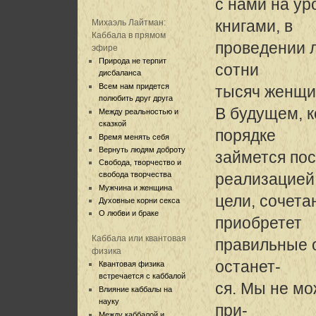
с нами на ур
книгами, в
Михаэль Лайтман:
Каббала в прямом
проведении л
эфире
Природа не терпит
сотни
дисбаланса
Всем нам придется
тысяч женщин
полюбить друг друга
В будущем, к
Между реальностью и
сказкой
порядке
Время менять себя
Вернуть людям доброту
займется по
Свобода, творчество и
свобода творчества
реализацией
Мужчина и женщина
цели, сочета
Духовные корни секса
О любви и браке
приобретет
Каббала или квантовая
правильные о
физика
останет-
Квантовая физика
встречается с каббалой
ся. Мы не мо
Влияние каббалы на
науку
при-
Между каббалой и