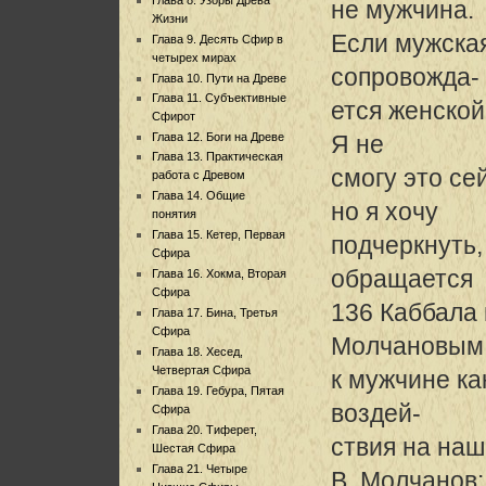
не мужчина.
Жизни
Если мужска
Глава 9. Десять Сфир в
четырех мирах
сопровожда-
Глава 10. Пути на Древе
Глава 11. Субъективные
ется женской
Сфирот
Глава 12. Боги на Древе
Я не
Глава 13. Практическая
смогу это се
работа с Древом
Глава 14. Общие
но я хочу
понятия
Глава 15. Кетер, Первая
подчеркнуть,
Сфира
обращается
Глава 16. Хокма, Вторая
Сфира
136 Каббала 
Глава 17. Бина, Третья
Сфира
Молчановым
Глава 18. Хесед,
Четвертая Сфира
к мужчине ка
Глава 19. Гебура, Пятая
воздей-
Сфира
Глава 20. Тиферет,
ствия на наш
Шестая Сфира
Глава 21. Четыре
В. Молчанов: