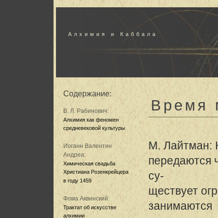
Алхимия и Каббала
Содержание:
Время 
В. Л. Рабинович:
Алхимия как феномен
средневековой культуры
М. Лайтман:
Иоганн Валентин
Андреа:
передаются ч
Химическая свадьба
Христиана Розенкрейцера
су-
в году 1459
ществует ог
Фома Аквинский:
занимаются
Трактат об искусстве
алхимии