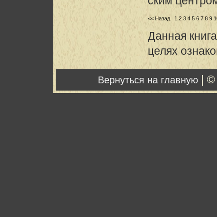
ским центро
<< Назад
1
2
3
4
5
6
7
8
9
1
Данная книга
целях ознак
| ©
Вернуться на главную