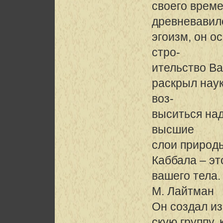
своего време
древневавил
эгоизм, он ос
стро-
ительство Ва
раскрыл наук
воз-
выситься над
высшие
слои природ
Каббала – эт
вашего тела.
М. Лайтман
Он создал из
скую группу,