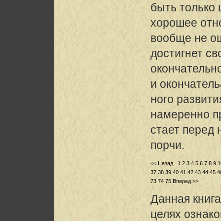
быть только 
хорошее отн
вообще не о
достигнет св
окончательно
и окончател
ного развития
намеренно п
стает перед 
порчи.
<< Назад
1
2
3
4
5
6
7
8
9
1
37
38
39
40
41
42
43
44
45
4
73
74
75
Вперед >>
Данная книга
целях ознак