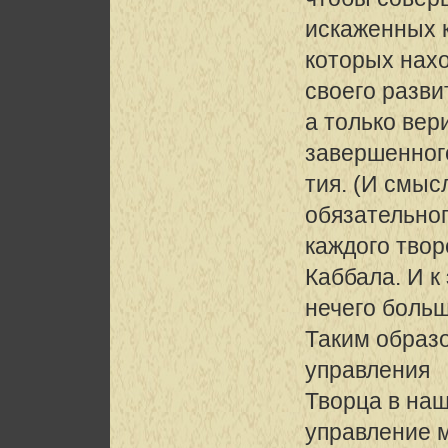
искаженных к
которых нахо
своего разви
а только вер
завершенног
тия. (И смыс
обязательног
каждого твор
Каббала. И к
нечего больш
Таким образ
управления
Творца в наш
управление 