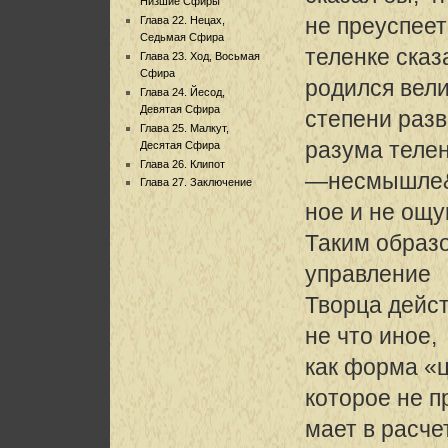
Низшие Сфиры
не преуспеет
Глава 22. Нецах,
Седьмая Сфира
теленке сказ
Глава 23. Ход, Восьмая
Сфира
родился вели
Глава 24. Йесод,
Девятая Сфира
степени раз
Глава 25. Малкут,
разума телен
Десятая Сфира
Глава 26. Клипот
—несмышле
Глава 27. Заключение
ное и не ощ
Таким образо
управление
Творца дейс
не что иное,
как форма «
которое не 
мает в расче