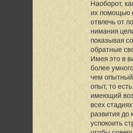
Наоборот, ка
их помощью 
отвлечь от п
нимания цели
показывая со
обратные св
Имея это в в
более умного
чем опытный»
опыт, то есть
имеющий воз
всех стадиях
развития до 
успокоить ст
чтобы соверш