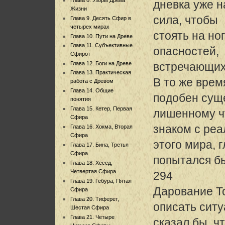
дневка уже н
Жизни
сила, чтобы
Глава 9. Десять Сфир в
четырех мирах
стоять на но
Глава 10. Пути на Древе
Глава 11. Субъективные
опасностей,
Сфирот
Глава 12. Боги на Древе
встречающихс
Глава 13. Практическая
В то же врем
работа с Древом
Глава 14. Общие
подобен сущ
понятия
Глава 15. Кетер, Первая
лишенному чу
Сфира
знаком с ре
Глава 16. Хокма, Вторая
Сфира
этого мира, 
Глава 17. Бина, Третья
Сфира
попытался б
Глава 18. Хесед,
Четвертая Сфира
294
Глава 19. Гебура, Пятая
Дарование Т
Сфира
Глава 20. Тиферет,
описать ситу
Шестая Сфира
Глава 21. Четыре
сказал бы, ч