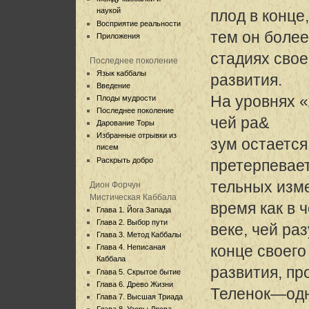
наукой
плод в конце,
Восприятие реальности
тем он более
Приложения
стадиях свое
Последнее поколение
Язык каббалы
развития.
Введение
На уровнях 
Плоды мудрости
Последнее поколение
чей ра&
Дарование Торы
Избранные отрывки из
зум остается
писем
Раскрыть добро
претерпевае
тельных изме
Дион Форчун
Мистическая Каббала
время как в 
Глава 1. Йога Запада
Глава 2. Выбор пути
веке, чей ра
Глава 3. Метод Каббалы
конце своего
Глава 4. Неписаная
Каббала
развития, пр
Глава 5. Скрытое бытие
Глава 6. Древо Жизни
Теленок—од
Глава 7. Высшая Триада
Глава 8. Узоры Древа