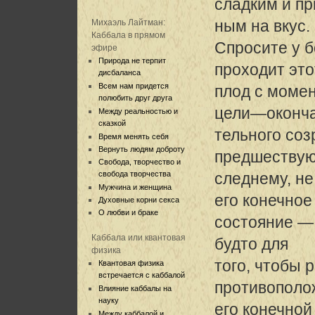
сладким и п
ным на вкус.
Михаэль Лайтман:
Каббала в прямом
Спросите у б
эфире
Природа не терпит
проходит это
дисбаланса
Всем нам придется
плод с момен
полюбить друг друга
цели—оконч
Между реальностью и
сказкой
тельного соз
Время менять себя
Вернуть людям доброту
предшеству
Свобода, творчество и
свобода творчества
следнему, не
Мужчина и женщина
его конечное
Духовные корни секса
О любви и браке
состояние — 
Каббала или квантовая
будто для
физика
того, чтобы 
Квантовая физика
встречается с каббалой
противополо
Влияние каббалы на
науку
его конечной
Между каббалой и