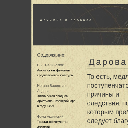
Алхимия и Каббала
Содержание:
Дарова
В. Л. Рабинович:
Алхимия как феномен
То есть, мед
средневековой культуры
поступенчат
Иоганн Валентин
Андреа:
причины и
Химическая свадьба
Христиана Розенкрейцера
следствия, п
в году 1459
которым пре
Фома Аквинский:
следует благ
Трактат об искусстве
алхимии