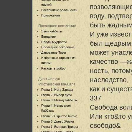
наукой
позволяющие
Восприятие реальности
воду, подтве
Приложения
быть жадным
Последнее поколение
Язык каббалы
И уже извест
Введение
был щедрым,
Плоды мудрости
Последнее поколение
может унасл
Дарование Торы
Избранные отрывки из
качество —ж
писем
Раскрыть добро
ность, пото
наследство,
Дион Форчун
Мистическая Каббала
как и сущест
Глава 1. Йога Запада
Глава 2. Выбор пути
337
Глава 3. Метод Каббалы
Свобода вол
Глава 4. Неписаная
Каббала
Или кто&то у
Глава 5. Скрытое бытие
Глава 6. Древо Жизни
свободо&
Глава 7. Высшая Триада
Глава 8. Узоры Древа