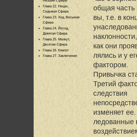
Низшие Сфиры
общая часть
Глава 22. Нецах,
Седьмая Сфира
вы, т.е. в ко
Глава 23. Ход, Восьмая
Сфира
унаследова
Глава 24. Йесод,
Девятая Сфира
наклонности,
Глава 25. Малкут,
как они проя
Десятая Сфира
Глава 26. Клипот
лялись и у е
Глава 27. Заключение
фактором.
Привычка ст
Третий факто
следствия
непосредстве
изменяет ее.
ледованные 
воздействие