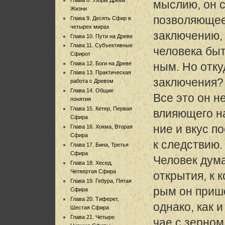
мыслию, он с
Жизни
позволяющее
Глава 9. Десять Сфир в
четырех мирах
заключению, 
Глава 10. Пути на Древе
Глава 11. Субъективные
человека бы
Сфирот
Глава 12. Боги на Древе
ным. Но отку
Глава 13. Практическая
заключения?
работа с Древом
Глава 14. Общие
Все это он н
понятия
Глава 15. Кетер, Первая
влияющего н
Сфира
ние и вкус 
Глава 16. Хокма, Вторая
Сфира
к следствию.
Глава 17. Бина, Третья
Сфира
Человек дума
Глава 18. Хесед,
Четвертая Сфира
открытия, к 
Глава 19. Гебура, Пятая
рым он прише
Сфира
Глава 20. Тиферет,
однако, как и
Шестая Сфира
Глава 21. Четыре
чае с зерном