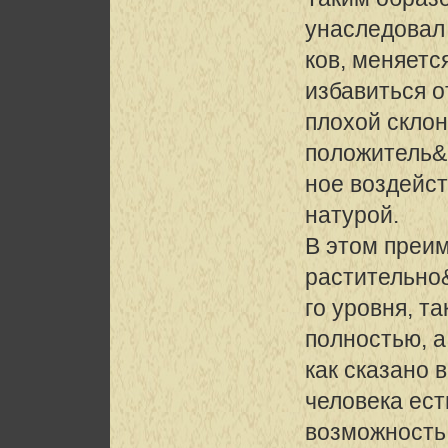
унаследовал
ков, меняетс
избавиться о
плохой склон
положитель&
ное воздейст
натурой.
В этом преи
растительно
го уровня, т
полностью, а
как сказано 
человека ест
возможность