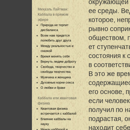
окружающей
ее среды. Ве
Михаэль Лайтман:
Каббала в прямом
которое, неп
эфире
Природа не терпит
рывно сопри
дисбаланса
Всем нам придется
обществом, 
полюбить друг друга
ет ступенчат
Между реальностью и
сказкой
состояния к 
Время менять себя
Вернуть людям доброту
в соответств
Свобода, творчество и
свобода творчества
В это же вре
Мужчина и женщина
содержащиес
Духовные корни секса
О любви и браке
его основе, 
Каббала или квантовая
если человек
физика
получил по н
Квантовая физика
встречается с каббалой
подрастая, о
Влияние каббалы на
науку
находит себ
Между каббалой и