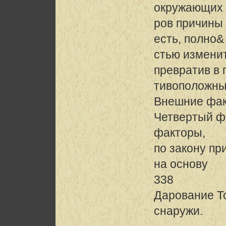
окружающих
ров причины 
есть, полно&
стью изменит
превратив в 
тивоположны
Внешние фа
Четвертый ф
факторы,
по закону п
на основу
338
Дарование Т
снаружи.