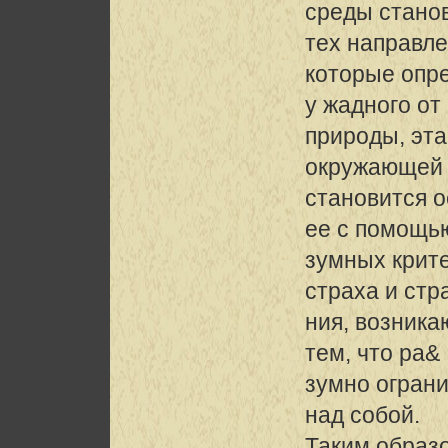
среды станов
тех направле
которые опр
у жадного от
природы, эта
окружающей
становится о
ее с помощь
зумных крит
страха и стр
ния, возника
тем, что ра&
зумно ограни
над собой.
Таким образо