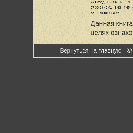
<< Назад
1
2
3
4
5
6
7
8
9
1
37
38
39
40
41
42
43
44
45
4
73
74
75
Вперед >>
Данная книга
целях ознак
| ©
Вернуться на главную