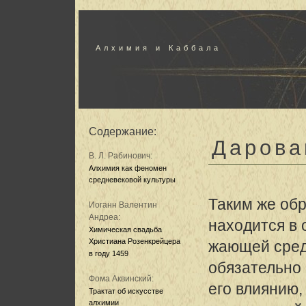
Алхимия и Каббала
Содержание:
Дарова
В. Л. Рабинович:
Алхимия как феномен
средневековой культуры
Таким же обр
Иоганн Валентин
Андреа:
находится в 
Химическая свадьба
Христиана Розенкрейцера
жающей среде
в году 1459
обязательно
Фома Аквинский:
его влиянию,
Трактат об искусстве
алхимии