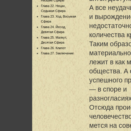
Низшие Сфиры
А все неудач
Глава 22. Нецах,
Седьмая Сфира
и вырождени
Глава 23. Ход, Восьмая
Сфира
недостаточн
Глава 24. Йесод,
Девятая Сфира
количества к
Глава 25. Малкут,
Таким образо
Десятая Сфира
Глава 26. Клипот
материально
Глава 27. Заключение
лежит в как
общества. А
успешного пр
— в споре и
разногласия
Отсюда проис
человечеств
мется на сов