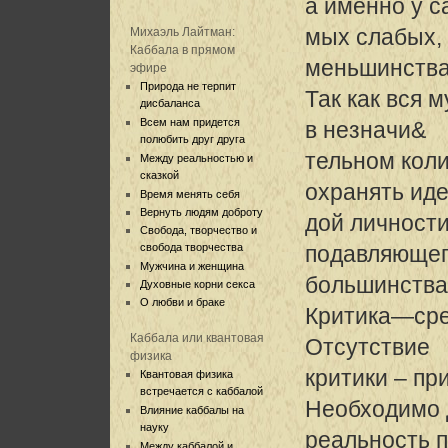
а именно у с
мых слабых, 
Михаэль Лайтман:
Каббала в прямом
меньшинства
эфире
Природа не терпит
Так как вся 
дисбаланса
Всем нам придется
в незначи&
полюбить друг друга
тельном кол
Между реальностью и
сказкой
охранять ид
Время менять себя
Вернуть людям доброту
дой личности
Свобода, творчество и
свобода творчества
подавляюще
Мужчина и женщина
большинства
Духовные корни секса
О любви и браке
Критика—сре
Каббала или квантовая
Отсутствие
физика
критики – пр
Квантовая физика
встречается с каббалой
Необходимо д
Влияние каббалы на
науку
реальность 
Между каббалой и