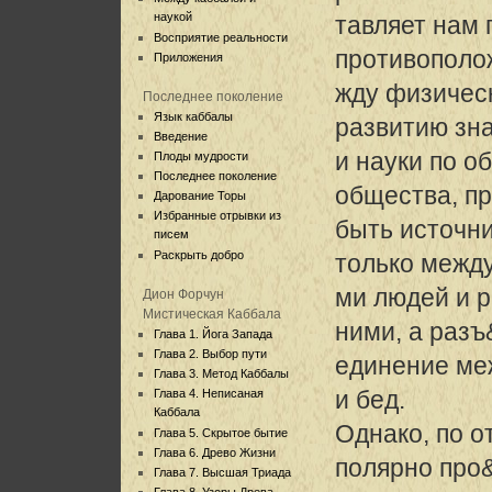
наукой
тавляет нам 
Восприятие реальности
противополо
Приложения
жду физическ
Последнее поколение
Язык каббалы
развитию зн
Введение
и науки по о
Плоды мудрости
Последнее поколение
общества, п
Дарование Торы
Избранные отрывки из
быть источни
писем
Раскрыть добро
только межд
ми людей и 
Дион Форчун
Мистическая Каббала
ними, а разъ
Глава 1. Йога Запада
Глава 2. Выбор пути
единение ме
Глава 3. Метод Каббалы
и бед.
Глава 4. Неписаная
Каббала
Однако, по о
Глава 5. Скрытое бытие
Глава 6. Древо Жизни
полярно про
Глава 7. Высшая Триада
Глава 8. Узоры Древа