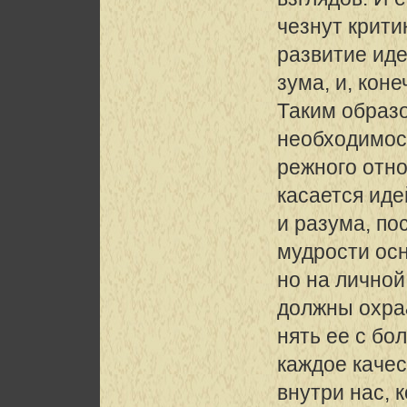
чезнут крити
развитие иде
зума, и, кон
Таким образо
необходимос
режного отно
касается иде
и разума, по
мудрости ос
но на лично
должны охра
нять ее с бо
каждое каче
внутри нас,