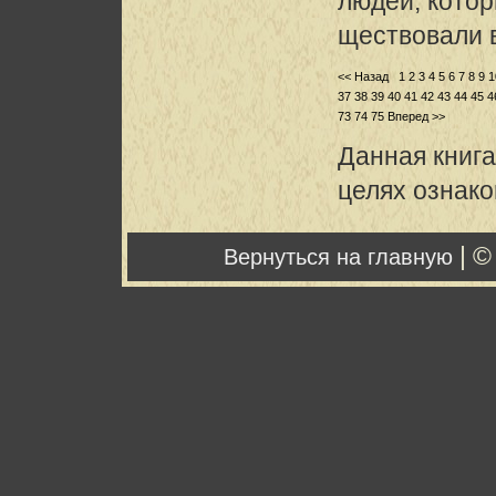
людей, кото
ществовали в
<< Назад
1
2
3
4
5
6
7
8
9
1
37
38
39
40
41
42
43
44
45
4
73
74
75
Вперед >>
Данная книга
целях ознак
| ©
Вернуться на главную