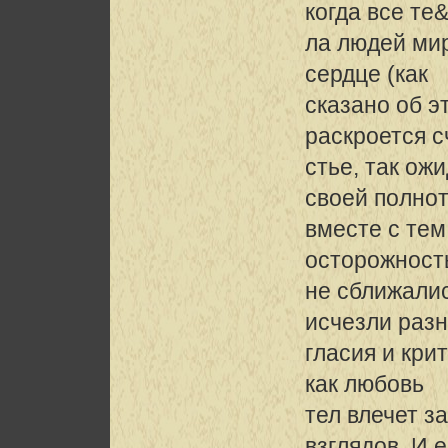
когда все те
ла людей мир
сердце (как
сказано об э
раскроется 
стье, так ож
своей полнот
вместе с тем
осторожност
не сближали
исчезли раз
гласия и кри
как любовь
тел влечет з
взглядов. И 