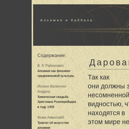
Алхимия и Каббала
Содержание:
Дарова
В. Л. Рабинович:
Алхимия как феномен
Так как
средневековой культуры
они должны з
Иоганн Валентин
Андреа:
несомненной
Химическая свадьба
Христиана Розенкрейцера
видностью, ч
в году 1459
находятся в
Фома Аквинский:
этом мире не
Трактат об искусстве
алхимии