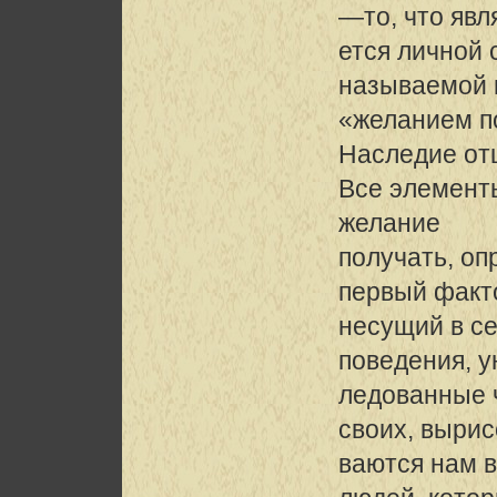
—то, что явл
ется личной 
называемой 
«желанием п
Наследие от
Все элементы
желание
получать, оп
первый факт
несущий в се
поведения, 
ледованные ч
своих, выри
ваются нам в