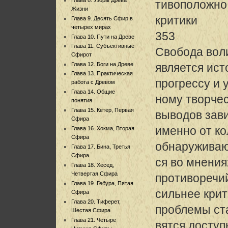
тивоположно.
Жизни
критики
Глава 9. Десять Сфир в
четырех мирах
353
Глава 10. Пути на Древе
Глава 11. Субъективные
Свобода вол
Сфирот
Глава 12. Боги на Древе
является ист
Глава 13. Практическая
прогрессу и
работа с Древом
Глава 14. Общие
ному творче
понятия
Глава 15. Кетер, Первая
выводов зав
Сфира
именно от ко
Глава 16. Хокма, Вторая
Сфира
обнаружива
Глава 17. Бина, Третья
Сфира
ся во мнения
Глава 18. Хесед,
Четвертая Сфира
противоречи
Глава 19. Гебура, Пятая
сильнее крит
Сфира
Глава 20. Тиферет,
проблемы ст
Шестая Сфира
Глава 21. Четыре
вятся досту