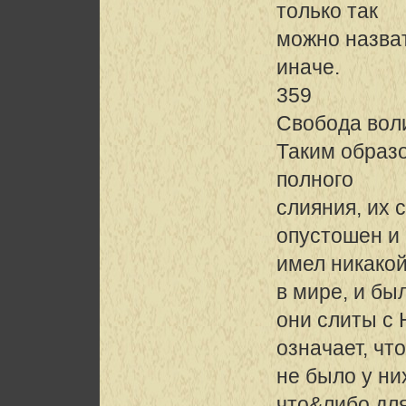
только так
можно назват
иначе.
359
Свобода вол
Таким образо
полного
слияния, их 
опустошен и
имел никакой
в мире, и бы
они слиты с 
означает, что
не было у ни
что&либо дл