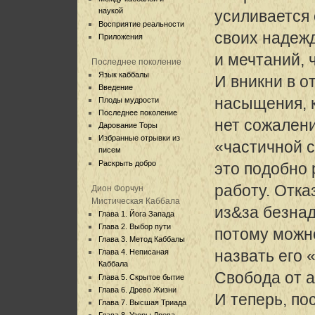
наукой
усиливается 
Восприятие реальности
своих надеж
Приложения
и мечтаний, 
Последнее поколение
Язык каббалы
И вникни в о
Введение
насыщения, 
Плоды мудрости
Последнее поколение
нет сожалени
Дарование Торы
Избранные отрывки из
«частичной 
писем
Раскрыть добро
это подобно 
работу. Отка
Дион Форчун
Мистическая Каббала
из&за безнад
Глава 1. Йога Запада
Глава 2. Выбор пути
потому можн
Глава 3. Метод Каббалы
назвать его 
Глава 4. Неписаная
Каббала
Свобода от а
Глава 5. Скрытое бытие
Глава 6. Древо Жизни
И теперь, по
Глава 7. Высшая Триада
Глава 8. Узоры Древа