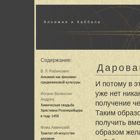
Алхимия и Каббала
Содержание:
Дарова
В. Л. Рабинович:
Алхимия как феномен
И потому в э
средневековой культуры
уже нет ника
Иоганн Валентин
Андреа:
получение ч
Химическая свадьба
Христиана Розенкрейцера
Таким образ
в году 1459
получить вме
Фома Аквинский:
образом жел
Трактат об искусстве
алхимии