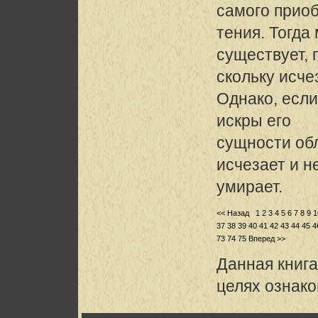
самого прио
тения. Тогда
существует, 
скольку исче
Однако, если
искры его
сущности обл
исчезает и н
умирает.
<< Назад
1
2
3
4
5
6
7
8
9
1
37
38
39
40
41
42
43
44
45
4
73
74
75
Вперед >>
Данная книга
целях ознак