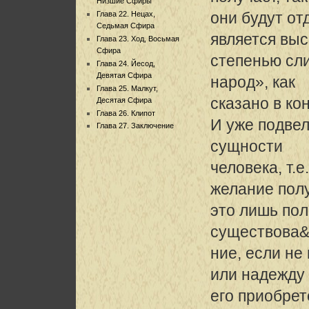
Низшие Сфиры
они будут от
Глава 22. Нецах,
Седьмая Сфира
является вы
Глава 23. Ход, Восьмая
Сфира
степенью сл
Глава 24. Йесод,
Девятая Сфира
народ», как
Глава 25. Малкут,
сказано в ко
Десятая Сфира
Глава 26. Клипот
И уже подвел
Глава 27. Заключение
сущности
человека, т.е
желание пол
это лишь пол
существова
ние, если не
или надежду
его приобрет