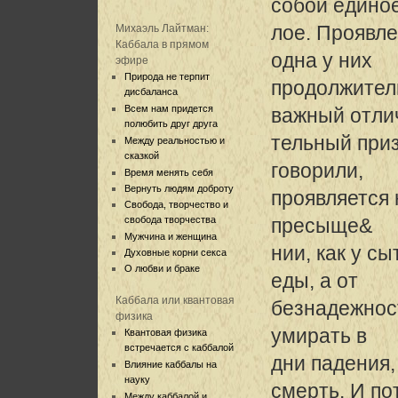
собой едино
лое. Проявле
Михаэль Лайтман:
Каббала в прямом
одна у них
эфире
Природа не терпит
продолжител
дисбаланса
Всем нам придется
важный отли
полюбить друг друга
тельный приз
Между реальностью и
сказкой
говорили,
Время менять себя
Вернуть людям доброту
проявляется 
Свобода, творчество и
свобода творчества
пресыще&
Мужчина и женщина
нии, как у с
Духовные корни секса
О любви и браке
еды, а от
Каббала или квантовая
безнадежност
физика
умирать в
Квантовая физика
встречается с каббалой
дни падения
Влияние каббалы на
науку
смерть. И по
Между каббалой и