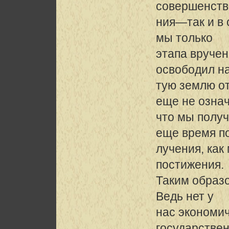
совершенств
ния—так и в
мы только
этапа вручен
освободил н
тую землю от
еще не означ
что мы получ
еще время п
лучения, как
постижения.
Таким образо
Ведь нет у
нас экономич
государстве