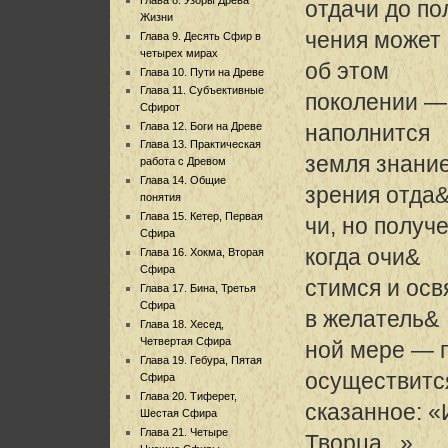
отдачи до по
Жизни
чения может 
Глава 9. Десять Сфир в
четырех мирах
об этом
Глава 10. Пути на Древе
Глава 11. Субъективные
поколении — 
Сфирот
Глава 12. Боги на Древе
наполнится
Глава 13. Практическая
земля знание
работа с Древом
Глава 14. Общие
зрения отда
понятия
Глава 15. Кетер, Первая
чи, но получ
Сфира
когда очи&
Глава 16. Хокма, Вторая
Сфира
стимся и осв
Глава 17. Бина, Третья
Сфира
в желатель&
Глава 18. Хесед,
Четвертая Сфира
ной мере — 
Глава 19. Гебура, Пятая
осуществится
Сфира
Глава 20. Тиферет,
сказанное: 
Шестая Сфира
Глава 21. Четыре
Творца...».