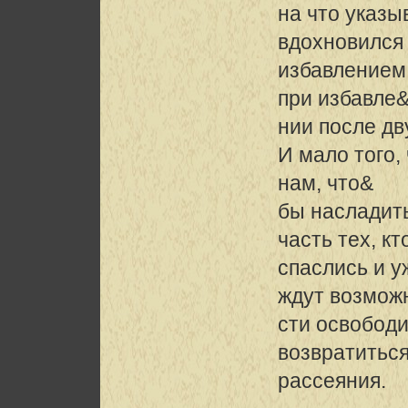
на что указыв
вдохновился
избавлением,
при избавле
нии после дв
И мало того, 
нам, что&
бы насладить
часть тех, кт
спаслись и у
ждут возмож
сти освободи
возвратиться
рассеяния.