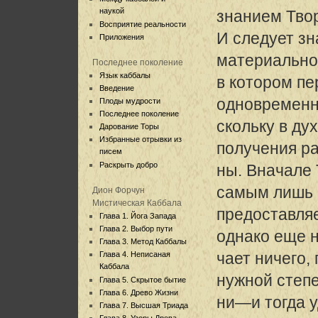
наукой
знанием Твор
Восприятие реальности
И следует зна
Приложения
материально
Последнее поколение
Язык каббалы
в котором пе
Введение
одновременн
Плоды мудрости
Последнее поколение
скольку в ду
Дарование Торы
Избранные отрывки из
получения р
писем
Раскрыть добро
ны. Вначале 
самым лишь
Дион Форчун
Мистическая Каббала
предоставляе
Глава 1. Йога Запада
Глава 2. Выбор пути
однако еще 
Глава 3. Метод Каббалы
чает ничего,
Глава 4. Неписаная
Каббала
нужной степ
Глава 5. Скрытое бытие
Глава 6. Древо Жизни
ни—и тогда у
Глава 7. Высшая Триада
Глава 8. Узоры Древа