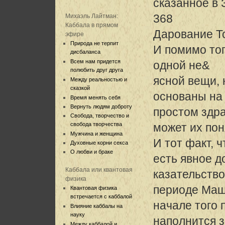
сказанное в 
368
Михаэль Лайтман:
Каббала в прямом
Дарование Т
эфире
Природа не терпит
И помимо тог
дисбаланса
Всем нам придется
одной не&
полюбить друг друга
ясной вещи, 
Между реальностью и
сказкой
основаны на
Время менять себя
Вернуть людям доброту
простом здр
Свобода, творчество и
свобода творчества
может их пон
Мужчина и женщина
И тот факт, 
Духовные корни секса
О любви и браке
есть явное д
Каббала или квантовая
казательство
физика
периоде Маш
Квантовая физика
встречается с каббалой
начале того 
Влияние каббалы на
науку
наполнится 
Между каббалой и