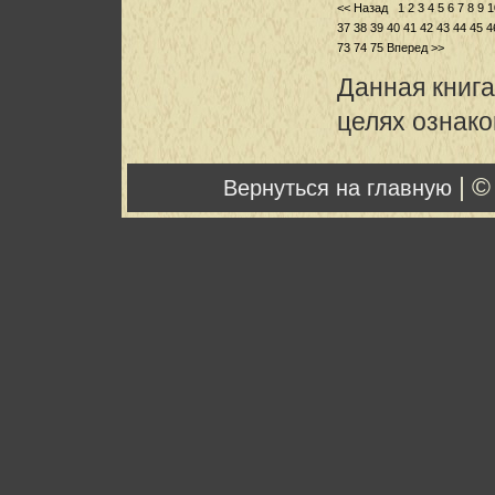
<< Назад
1
2
3
4
5
6
7
8
9
1
37
38
39
40
41
42
43
44
45
4
73
74
75
Вперед >>
Данная книга
целях ознак
| ©
Вернуться на главную