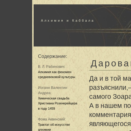
Алхимия и Каббала
Содержание:
Дарова
В. Л. Рабинович:
Алхимия как феномен
Да и в той м
средневековой культуры
разъяснили,—
Иоганн Валентин
Андреа:
самого Зоара
Химическая свадьба
Христиана Розенкрейцера
А в нашем п
в году 1459
комментария
Фома Аквинский:
являющегося
Трактат об искусстве
алхимии