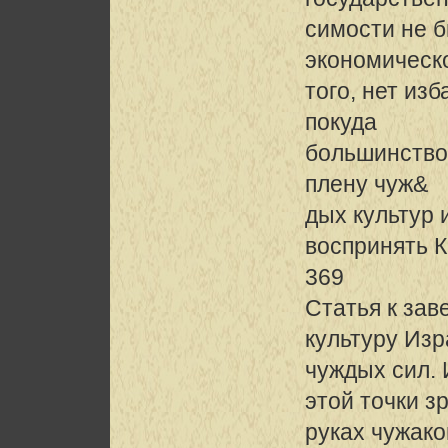
симости не 
экономическ
того, нет из
покуда
большинство
плену чуж&
дых культур
воспринять К
369
Статья к за
культуру Изр
чуждых сил. 
этой точки з
руках чужако