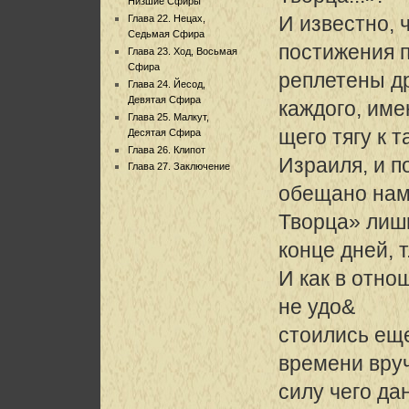
Низшие Сфиры
И известно, 
Глава 22. Нецах,
Седьмая Сфира
постижения 
Глава 23. Ход, Восьмая
Сфира
реплетены др
Глава 24. Йесод,
Девятая Сфира
каждого, им
Глава 25. Малкут,
щего тягу к 
Десятая Сфира
Глава 26. Клипот
Израиля, и п
Глава 27. Заключение
обещано нам
Творца» лиш
конце дней, т
И как в отн
не удо&
стоились ещ
времени вру
силу чего да