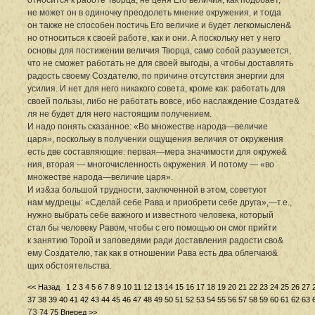
не может он в одиночку преодолеть мнение окружения, и тогда
он также не способен постичь Его величие и будет легкомыслен&
но относиться к своей работе, как и они. А поскольку нет у него
основы для постижении величия Творца, само собой разумеется,
что не сможет работать не для своей выгоды, а чтобы доставлять
радость своему Создателю, по причине отсутствия энергии для
усилия. И нет для него никакого совета, кроме как: работать для
своей пользы, либо не работать вовсе, ибо наслаждение Создате&
ля не будет для него настоящим получением.
И надо понять сказанное: «Во множестве народа—величие
царя», поскольку в получении ощущения величия от окружения
есть две составляющие: первая—мера значимости для окруже&
ния, вторая — многочисленность окружения. И потому — «во
множестве народа—величие царя».
И из&за большой трудности, заключенной в этом, советуют
нам мудрецы: «Сделай себе Рава и приобрети себе друга»,—т.е.,
нужно выбрать себе важного и известного человека, который
стал бы человеку Равом, чтобы с его помощью он смог прийти
к занятию Торой и заповедями ради доставления радости сво&
ему Создателю, так как в отношении Рава есть два облегчаю&
щих обстоятельства.
<< Назад
1
2
3
4
5
6
7
8
9
10
11
12
13
14
15
16
17
18
19
20
21
22
23
24
25
26
27
37
38
39
40
41
42
43
44
45
46
47
48
49
50
51
52
53
54
55
56
57
58
59
60
61
62
63
73
74
75
Вперед >>