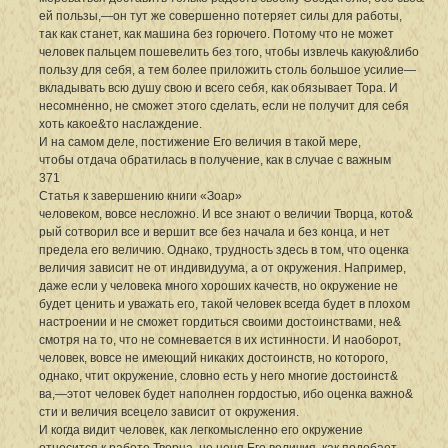
ей пользы,—он тут же совершенно потеряет силы для работы,
так как станет, как машина без горючего. Потому что не может
человек пальцем пошевелить без того, чтобы извлечь какую&либо
пользу для себя, а тем более приложить столь большое усилие—
вкладывать всю душу свою и всего себя, как обязывает Тора. И
несомненно, не сможет этого сделать, если не получит для себя
хоть какое&то наслаждение.
И на самом деле, постижение Его величия в такой мере,
чтобы отдача обратилась в получение, как в случае с важным
371
Статья к завершению книги «Зоар»
человеком, вовсе несложно. И все знают о величии Творца, кото&
рый сотворил все и вершит все без начала и без конца, и нет
предела его величию. Однако, трудность здесь в том, что оценка
величия зависит не от индивидуума, а от окружения. Например,
даже если у человека много хороших качеств, но окружение не
будет ценить и уважать его, такой человек всегда будет в плохом
настроении и не сможет гордиться своими достоинствами, не&
смотря на то, что не сомневается в их истинности. И наоборот,
человек, вовсе не имеющий никаких достоинств, но которого,
однако, чтит окружение, словно есть у него многие достоинст&
ва,—этот человек будет наполнен гордостью, ибо оценка важно&
сти и величия всецело зависит от окружения.
И когда видит человек, как легкомысленно его окружение
относится к работе Творца, не ценя Его величия, как подобает,