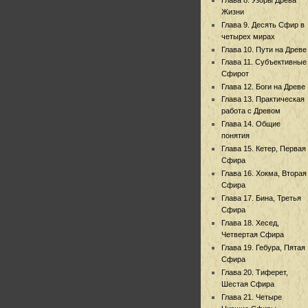
Жизни
Глава 9. Десять Сфир в
четырех мирах
Глава 10. Пути на Древе
Глава 11. Субъективные
Сфирот
Глава 12. Боги на Древе
Глава 13. Практическая
работа с Древом
Глава 14. Общие
понятия
Глава 15. Кетер, Первая
Сфира
Глава 16. Хокма, Вторая
Сфира
Глава 17. Бина, Третья
Сфира
Глава 18. Хесед,
Четвертая Сфира
Глава 19. Гебура, Пятая
Сфира
Глава 20. Тиферет,
Шестая Сфира
Глава 21. Четыре