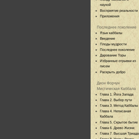
наукой
Восприятие реальности
Приложения
Последнее поколение
Язык каббалы
Введение
Плоды мудрости
Последнее поколение
Дарование Торы
Избранные отрывки из
писем
Раскрыть добро
Дион Форчун
Мистическая Каббала
Глава 1. Йога Запада
Глава 2. Выбор пути
Глава 3. Метод Каббалы
Глава 4. Неписаная
Каббала
Глава 5. Скрытое бытие
Глава 6. Древо Жизни
Глава 7. Высшая Триада
Глава 8. Узоры Древа