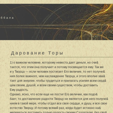
аббала
Дарование Торы
1) о важном человеке, которому невеста дает деньги, но счи&
тается, что этим она получает и потому посвящается ему. Так же
и у Творца — если человек постигает Его величие, то нет получе&
ния более важного, чем наслаждение Творца, и этого вполне хва&
тает для энергии, чтобы трудиться и прилагать усилия всем серд&
цем своим, душой, и всем своим существом, чтобы доставить
Ему радость.
Однако, ясно, что если еще не постиг Его величие, как подо&
бает, то доставление радости Творцу не является для него получе&
нием в такой мере, чтобы отдал все свое сердце, и душу, и все свое
естество Творцу. И потому всякий раз, когда будет истинно на&
мереваться доставить только радость своему Создателю, без сво&