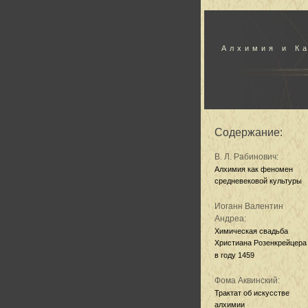
Алхимия и К
Содержание:
В. Л. Рабинович:
Алхимия как феномен
средневековой культуры
Иоганн Валентин
Андреа:
Химическая свадьба
Христиана Розенкрейцера
в году 1459
Фома Аквинский:
Трактат об искусстве
алхимии