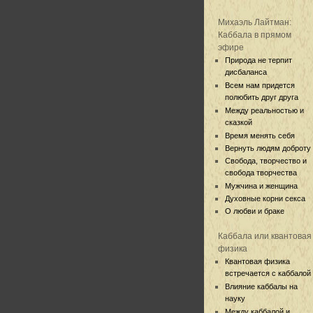
Михаэль Лайтман:
Каббала в прямом
эфире
Природа не терпит
дисбаланса
Всем нам придется
полюбить друг друга
Между реальностью и
сказкой
Время менять себя
Вернуть людям доброту
Свобода, творчество и
свобода творчества
Мужчина и женщина
Духовные корни секса
О любви и браке
Каббала или квантовая
физика
Квантовая физика
встречается с каббалой
Влияние каббалы на
науку
Между каббалой и