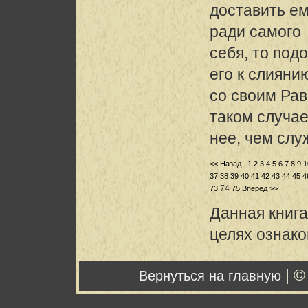
доставить е
ради самого
себя, то под
его к слияни
со своим Рав
таком случа
нее, чем слу
<< Назад
1
2
3
4
5
6
7
8
9
1
37
38
39
40
41
42
43
44
45
4
74
73
75
Вперед >>
Данная книга
целях ознак
| ©
Вернуться на главную