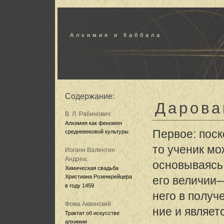
Алхимия и Каббала
Содержание:
Дарова
В. Л. Рабинович:
Алхимия как феномен
Первое: пос
средневековой культуры
то ученик мо
Иоганн Валентин
Андреа:
основываясь
Химическая свадьба
Христиана Розенкрейцера
его величии—
в году 1459
него в получ
Фома Аквинский:
ние и являет
Трактат об искусстве
алхимии