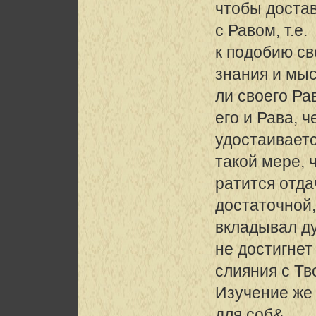
чтобы достав
с Равом, т.е.
к подобию св
знания и мы
ли своего Рав
его и Рава, ч
удостаиваетс
такой мере, 
ратится отда
достаточной
вкладывал ду
не достигнет
слияния с Тв
Изучение же
для соб&