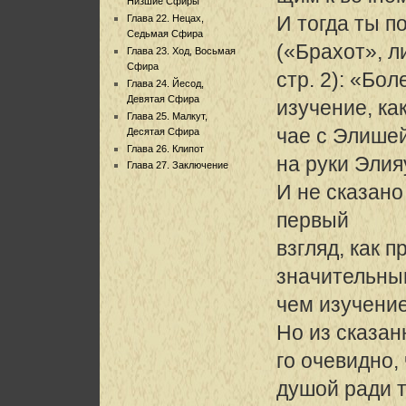
Низшие Сфиры
И тогда ты 
Глава 22. Нецах,
Седьмая Сфира
(«Брахот», ли
Глава 23. Ход, Восьмая
Сфира
стр. 2): «Бо
Глава 24. Йесод,
Девятая Сфира
изучение, ка
Глава 25. Малкут,
чае с Элише
Десятая Сфира
Глава 26. Клипот
на руки Элия
Глава 27. Заключение
И не сказано
первый
взгляд, как 
значительны
чем изучени
Но из сказа
го очевидно,
душой ради т