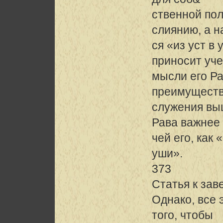
ственной пол
слиянию, а 
ся «из уст в
приносит уч
мысли его Ра
преимущест
служения вы
Рава важнее
чей его, как 
уши».
373
Статья к за
Однако, все 
того, чтобы