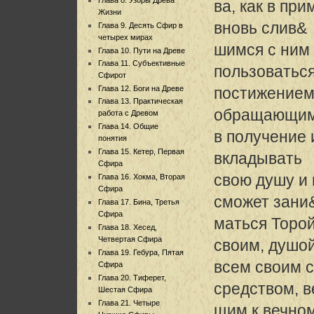
ва, как в пр
Жизни
вновь слив&
Глава 9. Десять Сфир в
четырех мирах
шимся с ним 
Глава 10. Пути на Древе
Глава 11. Субъективные
пользоватьс
Сфирот
Глава 12. Боги на Древе
постижением 
Глава 13. Практическая
обращающим
работа с Древом
Глава 14. Общие
в получение 
понятия
Глава 15. Кетер, Первая
вкладывать
Сфира
свою душу и 
Глава 16. Хокма, Вторая
Сфира
сможет зани
Глава 17. Бина, Третья
Сфира
маться Торо
Глава 18. Хесед,
Четвертая Сфира
своим, душой
Глава 19. Гебура, Пятая
всем своим 
Сфира
Глава 20. Тиферет,
средством, 
Шестая Сфира
Глава 21. Четыре
щим к вечно