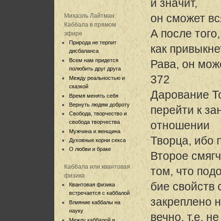
и значит,
он сможет вс
Михаэль Лайтман:
Каббала в прямом
А после того,
эфире
Природа не терпит
как привыкне
дисбаланса
Всем нам придется
Рава, он мож
полюбить друг друга
372
Между реальностью и
сказкой
Дарование Т
Время менять себя
Вернуть людям доброту
перейти к за
Свобода, творчество и
свобода творчества
отношении
Мужчина и женщина
Творца, ибо 
Духовные корни секса
О любви и браке
Второе смяг
Каббала или квантовая
том, что под
физика
бие свойств 
Квантовая физика
встречается с каббалой
закреплено 
Влияние каббалы на
науку
вечно, т.е. 
Между каббалой и