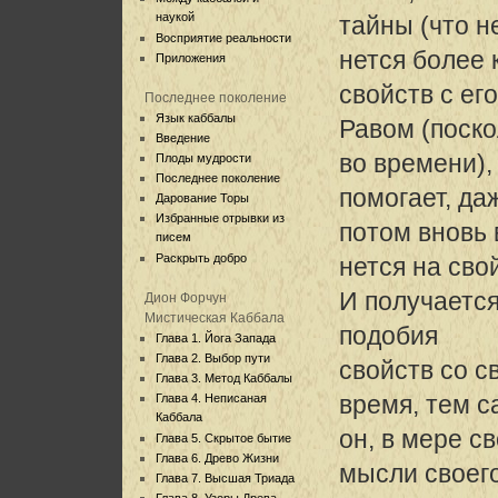
наукой
тайны (что н
Восприятие реальности
нется более 
Приложения
свойств с его
Последнее поколение
Язык каббалы
Равом (поско
Введение
во времени),
Плоды мудрости
Последнее поколение
помогает, да
Дарование Торы
Избранные отрывки из
потом вновь
писем
Раскрыть добро
нется на сво
И получается,
Дион Форчун
Мистическая Каббала
подобия
Глава 1. Йога Запада
Глава 2. Выбор пути
свойств со с
Глава 3. Метод Каббалы
время, тем 
Глава 4. Неписаная
Каббала
он, в мере с
Глава 5. Скрытое бытие
Глава 6. Древо Жизни
мысли своег
Глава 7. Высшая Триада
Глава 8. Узоры Древа