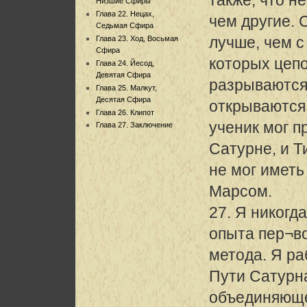
Низшие Сфиры
Глава 22. Нецах,
чем другие. 
Седьмая Сфира
лучше, чем с
Глава 23. Ход, Восьмая
Сфира
которых цеп
Глава 24. Йесод,
Девятая Сфира
разрываются,
Глава 25. Малкут,
Десятая Сфира
открываются 
Глава 26. Клипот
ученик мог 
Глава 27. Заключение
Сатурне, и 
не мог иметь
Марсом.
27. Я никогд
опыта пер¬во
метода. Я ра
Пути Сатурна
объединяюще