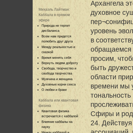
Архангела э
Михаэль Лайтман:
духовное сущ
Каббала в прямом
пер¬сонифиц
эфире
Природа не терпит
уровень эво
дисбаланса
Всем нам придется
в соответст
полюбить друг друга
Между реальностью и
обращаемся 
сказкой
просим, чтоб
Время менять себя
Вернуть людям доброту
быть дружес
Свобода, творчество и
свобода творчества
области прир
Мужчина и женщина
времени мы 
Духовные корни секса
О любви и браке
тональность
Каббала или квантовая
прослеживать
физика
Квантовая физика
Сфиры и род
встречается с каббалой
24. Действуя
Влияние каббалы на
науку
ассоциаций,
Между каббалой и