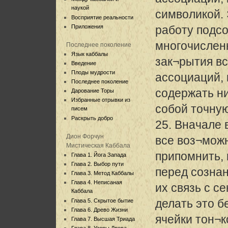
наукой
символикой. 
Восприятие реальности
Приложения
работу подсо
многочислен
Последнее поколение
Язык каббалы
зак¬рытия вс
Введение
Плоды мудрости
ассоциаций, 
Последнее поколение
содержать ни
Дарование Торы
Избранные отрывки из
собой точну
писем
Раскрыть добро
25. Вначале
Дион Форчун
все воз¬мож
Мистическая Каббала
припомнить, 
Глава 1. Йога Запада
Глава 2. Выбор пути
перед сознан
Глава 3. Метод Каббалы
Глава 4. Неписаная
их связь с 
Каббала
делать это б
Глава 5. Скрытое бытие
Глава 6. Древо Жизни
ячейки тон¬к
Глава 7. Высшая Триада
Глава 8. Узоры Древа