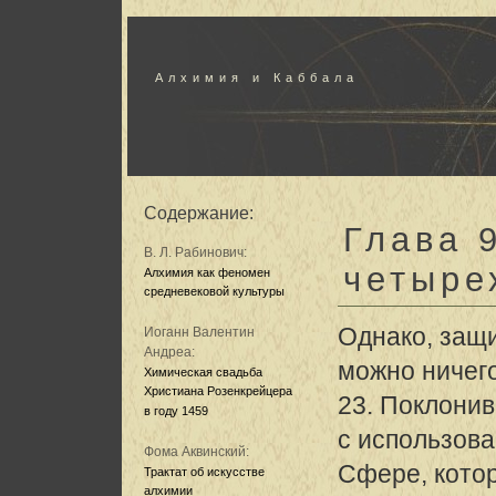
Алхимия и Каббала
Содержание:
Глава 
В. Л. Рабинович:
четыре
Алхимия как феномен
средневековой культуры
Однако, защ
Иоганн Валентин
Андреа:
можно ничего
Химическая свадьба
Христиана Розенкрейцера
23. Поклони
в году 1459
с использов
Фома Аквинский:
Сфере, кото
Трактат об искусстве
алхимии