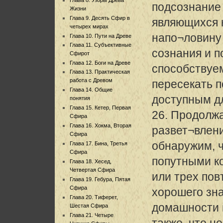
подсознание 
Жизни
Глава 9. Десять Сфир в
являющихся 
четырех мирах
напо¬ловину 
Глава 10. Пути на Древе
Глава 11. Субъективные
сознания и 
Сфирот
Глава 12. Боги на Древе
способствуе
Глава 13. Практическая
работа с Древом
пересекать п
Глава 14. Общие
доступным дл
понятия
Глава 15. Кетер, Первая
26. Продолж
Сфира
Глава 16. Хокма, Вторая
развет¬влен
Сфира
обнаружим, ч
Глава 17. Бина, Третья
Сфира
попутными к
Глава 18. Хесед,
Четвертая Сфира
или трех по
Глава 19. Гебура, Пятая
Сфира
хорошего зн
Глава 20. Тиферет,
домашности 
Шестая Сфира
Глава 21. Четыре
также, что н