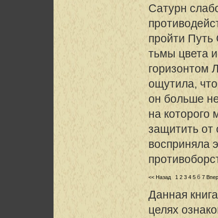
Сатурн слабо
противодейст
пройти Путь
тьмы цвета и
горизонтом Л
ощутила, что
он больше не
на которого 
защитить от
восприняла э
противоборс
6
<< Назад
1
2
3
4
5
7
Впер
Данная книга
целях ознак