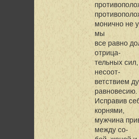
противополож
противополо
монично не 
мы
все равно д
отрица-
тельных сил
несоот-
ветствием ду
равновесию.
Исправив себ
корнями,
мужчина при
между со-