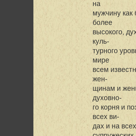
на
мужчину как 
более
высокого, ду
куль-
турного уров
мире
всем известн
жен-
щинам и жен
духовно-
го корня и п
всех ви-
дах и на все
супружеских,