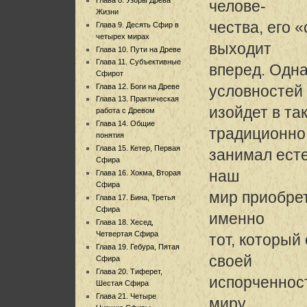
челове-
Жизни
чества, его 
Глава 9. Десять Сфир в
четырех мирах
выходит
Глава 10. Пути на Древе
Глава 11. Субъективные
вперед. Одна
Сфирот
Глава 12. Боги на Древе
условностей 
Глава 13. Практическая
изойдет в та
работа с Древом
Глава 14. Общие
традиционно
понятия
Глава 15. Кетер, Первая
занимал есте
Сфира
наш
Глава 16. Хокма, Вторая
Сфира
мир приобре
Глава 17. Бина, Третья
Сфира
именно
Глава 18. Хесед,
Четвертая Сфира
тот, который
Глава 19. Гебура, Пятая
своей
Сфира
Глава 20. Тиферет,
испорченнос
Шестая Сфира
Глава 21. Четыре
миру.