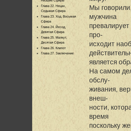
Низшие Сфиры
Мы говорили,
Глава 22. Нецах,
Седьмая Сфира
мужчина
Глава 23. Ход, Восьмая
Сфира
превалирует 
Глава 24. Йесод,
Девятая Сфира
про-
Глава 25. Малкут,
исходит наоб
Десятая Сфира
Глава 26. Клипот
действитель
Глава 27. Заключение
является об
На самом де
обслу-
живания, вер
внеш-
ности, котор
время
поскольку же