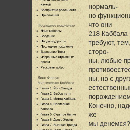
наукой
нормаль-
Восприятие реальности
но функциони
Приложения
что они
Последнее поколение
Язык каббалы
218 Каббала
Введение
требуют, тем
Плоды мудрости
Последнее поколение
сторо-
Дарование Торы
Избранные отрывки из
ны, любые п
писем
Раскрыть добро
противоесте
ны, но с дру
Дион Форчун
Мистическая Каббала
естественны
Глава 1. Йога Запада
Глава 2. Выбор пути
порождением
Глава 3. Метод Каббалы
Конечно, над
Глава 4. Неписаная
Каббала
же
Глава 5. Скрытое бытие
Глава 6. Древо Жизни
мы денемся?
Глава 7. Высшая Триада
Глава 8. Узоры Древа