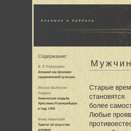
Алхимия и Каббала
Содержание:
Мужчин
В. Л. Рабинович:
Алхимия как феномен
средневековой культуры
Старые врем
Иоганн Валентин
Андреа:
становятся
Химическая свадьба
Христиана Розенкрейцера
более самос
в году 1459
Любые проя
Фома Аквинский:
противоесте
Трактат об искусстве
алхимии