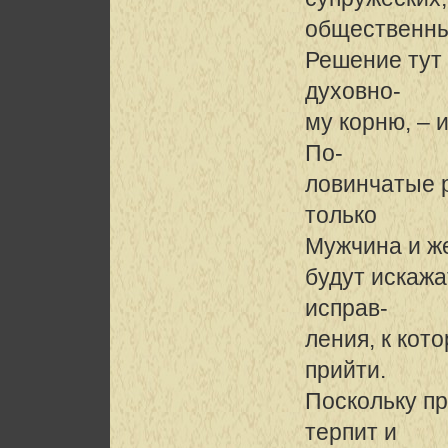
общественных
Решение тут 
духовно-
му корню, – 
По-
ловинчатые р
только
Мужчина и ж
будут искажа
исправ-
ления, к кот
прийти.
Поскольку пр
терпит и