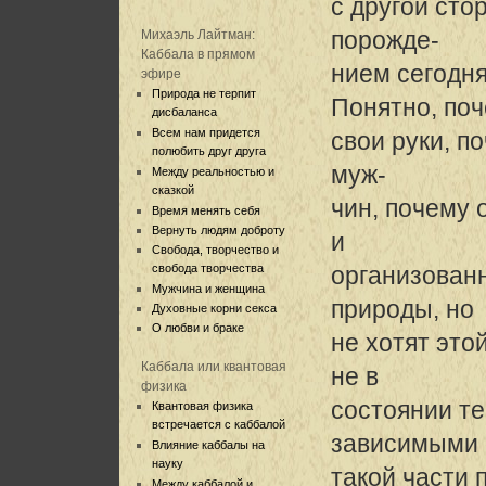
с другой сто
порожде-
Михаэль Лайтман:
Каббала в прямом
нием сегодня
эфире
Природа не терпит
Понятно, поч
дисбаланса
Всем нам придется
свои руки, п
полюбить друг друга
муж-
Между реальностью и
сказкой
чин, почему 
Время менять себя
Вернуть людям доброту
и
Свобода, творчество и
свобода творчества
организованн
Мужчина и женщина
природы, но
Духовные корни секса
О любви и браке
не хотят это
Каббала или квантовая
не в
физика
состоянии т
Квантовая физика
встречается с каббалой
зависимыми 
Влияние каббалы на
науку
такой части 
Между каббалой и