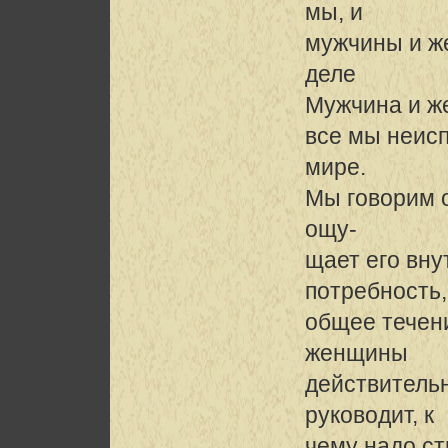
мы, и
мужчины и ж
деле
Мужчина и ж
все мы неисп
мире.
Мы говорим 
ощу-
щает его вну
потребность,
общее течени
женщины
действительн
руководит, к
чему надо ст