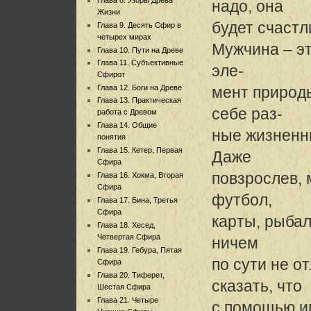
надо, она
Жизни
будет счастл
Глава 9. Десять Сфир в
четырех мирах
Мужчина – э
Глава 10. Пути на Древе
Глава 11. Субъективные
эле-
Сфирот
Глава 12. Боги на Древе
мент природы
Глава 13. Практическая
себе раз-
работа с Древом
Глава 14. Общие
ные жизненны
понятия
Глава 15. Кетер, Первая
Даже
Сфира
повзрослев,
Глава 16. Хокма, Вторая
Сфира
футбол,
Глава 17. Бина, Третья
Сфира
карты, рыбал
Глава 18. Хесед,
Четвертая Сфира
ничем
Глава 19. Гебура, Пятая
по сути не о
Сфира
Глава 20. Тиферет,
сказать, что
Шестая Сфира
Глава 21. Четыре
с помощью и