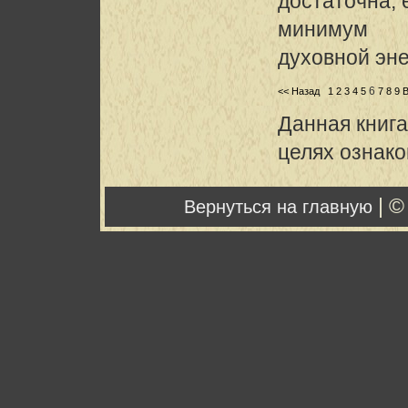
достаточна, 
минимум
духовной эне
6
<< Назад
1
2
3
4
5
7
8
9
В
Данная книга
целях ознак
| ©
Вернуться на главную