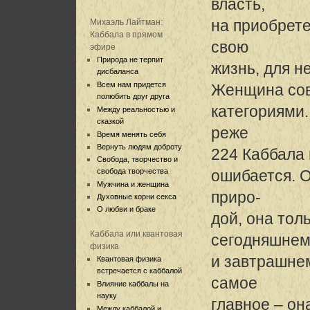
власть,
на приобрете
Михаэль Лайтман:
Каббала в прямом
свою
эфире
Природа не терпит
жизнь, для 
дисбаланса
Всем нам придется
Женщина сов
полюбить друг друга
категориями.
Между реальностью и
сказкой
реже
Время менять себя
Вернуть людям доброту
224 Каббала
Свобода, творчество и
свобода творчества
ошибается. 
Мужчина и женщина
приро-
Духовные корни секса
О любви и браке
дой, она тол
Каббала или квантовая
сегодняшне
физика
и завтрашнем
Квантовая физика
встречается с каббалой
самое
Влияние каббалы на
науку
главное – он
Между каббалой и