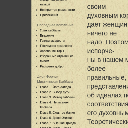
наукой
своим
Восприятие реальности
духовным кор
Приложения
дает женщин
Последнее поколение
Язык каббалы
ничего не
Введение
надо. Поэто
Плоды мудрости
Последнее поколение
испорче-
Дарование Торы
Избранные отрывки из
ны в нашем 
писем
Раскрыть добро
более
правильные, 
Дион Форчун
Мистическая Каббала
представлен
Глава 1. Йога Запада
Глава 2. Выбор пути
об идеалах 
Глава 3. Метод Каббалы
соответствия
Глава 4. Неписаная
Каббала
его духовным
Глава 5. Скрытое бытие
Глава 6. Древо Жизни
Теоретически
Глава 7. Высшая Триада
Глава 8. Узоры Древа