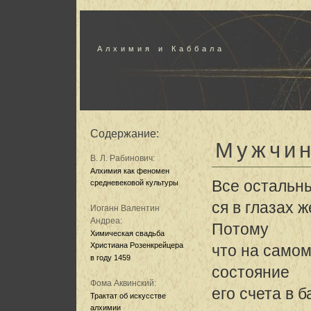
Алхимия и Каббала
Содержание:
Мужчин
В. Л. Рабинович:
Алхимия как феномен
Все остальны
средневековой культуры
ся в глазах 
Иоганн Валентин
Андреа:
Потому
Химическая свадьба
Христиана Розенкрейцера
что на самом
в году 1459
состояние
Фома Аквинский:
его счета в б
Трактат об искусстве
алхимии