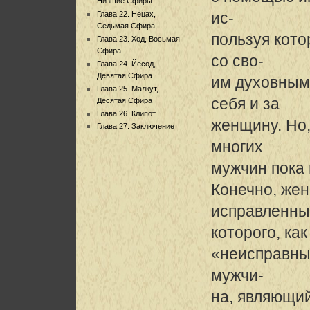
Низшие Сфиры
ис-
Глава 22. Нецах,
Седьмая Сфира
пользуя кото
Глава 23. Ход, Восьмая
Сфира
со сво-
Глава 24. Йесод,
Девятая Сфира
им духовным
Глава 25. Малкут,
себя и за
Десятая Сфира
Глава 26. Клипот
женщину. Но,
Глава 27. Заключение
многих
мужчин пока 
Конечно, жен
исправленны
которого, как
«неисправный
мужчи-
на, являющий