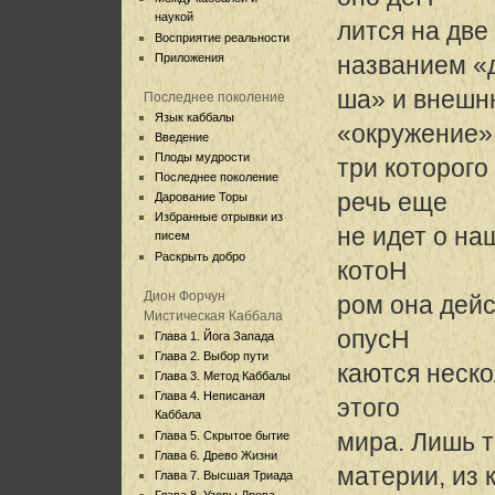
наукой
лится на две
Восприятие реальности
Приложения
названием «
ша» и внешн
Последнее поколение
Язык каббалы
«окружение»
Введение
Плоды мудрости
три которого
Последнее поколение
речь еще
Дарование Торы
Избранные отрывки из
не идет о на
писем
Раскрыть добро
котоH
Дион Форчун
ром она дейс
Мистическая Каббала
опусH
Глава 1. Йога Запада
Глава 2. Выбор пути
каются неск
Глава 3. Метод Каббалы
Глава 4. Неписаная
этого
Каббала
мира. Лишь т
Глава 5. Скрытое бытие
Глава 6. Древо Жизни
материи, из 
Глава 7. Высшая Триада
Глава 8. Узоры Древа