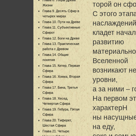
торой он сф
Жизни
Глава 9. Десять Сфир в
С этого этап
четырех мирах
наслаждени
Глава 10. Пути на Древе
Глава 11. Субъективные
кладет нача
Сфирот
Глава 12. Боги на Древе
развитию
Глава 13. Практическая
работа с Древом
материально
Глава 14. Общие
Вселенной
понятия
Глава 15. Кетер, Первая
возникают н
Сфира
Глава 16. Хокма, Вторая
уровни,
Сфира
а за ними – 
Глава 17. Бина, Третья
Сфира
На первом эт
Глава 18. Хесед,
Четвертая Сфира
характерH
Глава 19. Гебура, Пятая
Сфира
ны насущные
Глава 20. Тиферет,
на еду,
Шестая Сфира
Глава 21. Четыре
секс и семью