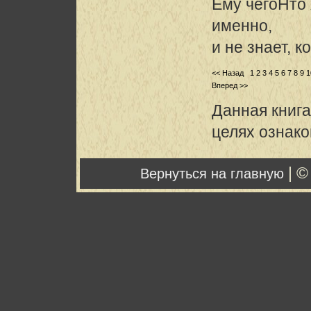
Ему чегоHто 
именно,
и не знает, к
<< Назад
1
2
3
4
5
6
7
8
9
1
Вперед >>
Данная книга
целях ознак
| ©
Вернуться на главную