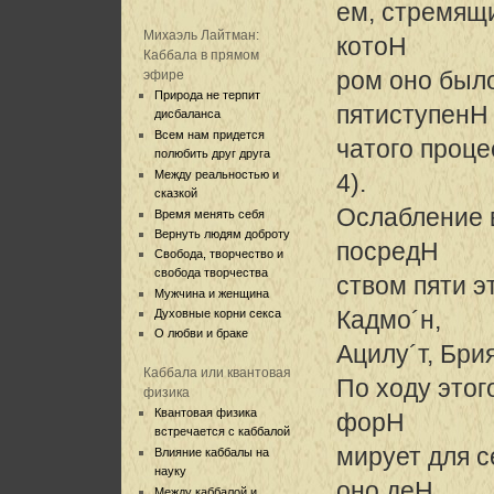
ем, стремящи
Михаэль Лайтман:
котоH
Каббала в прямом
ром оно было
эфире
Природа не терпит
пятиступенH
дисбаланса
Всем нам придется
чатого проце
полюбить друг друга
Между реальностью и
4).
сказкой
Ослабление 
Время менять себя
Вернуть людям доброту
посредH
Свобода, творчество и
свобода творчества
ством пяти э
Мужчина и женщина
Кадмо´н,
Духовные корни секса
О любви и браке
Ацилу´т, Брия
Каббала или квантовая
По ходу это
физика
Квантовая физика
форH
встречается с каббалой
мирует для с
Влияние каббалы на
науку
оно деH
Между каббалой и