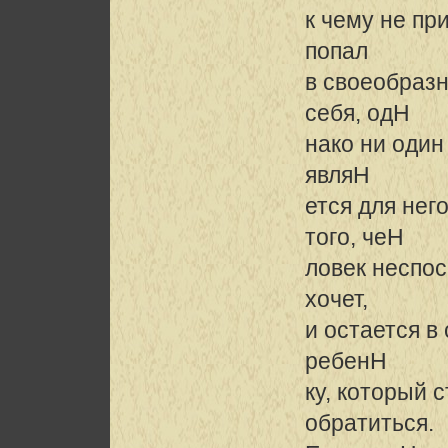
к чему не пр
попал
в своеобразн
себя, одH
нако ни один
являH
ется для нег
того, чеH
ловек неспос
хочет,
и остается в
ребенH
ку, который с
обратиться.