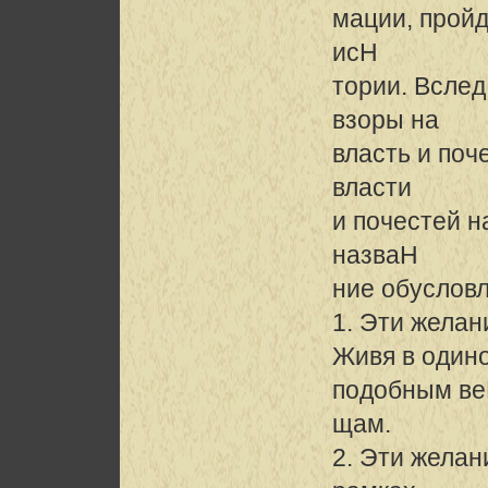
мации, прой
исH
тории. Всле
взоры на
власть и поч
власти
и почестей 
назваH
ние обуслов
1. Эти желан
Живя в одино
подобным в
щам.
2. Эти желан