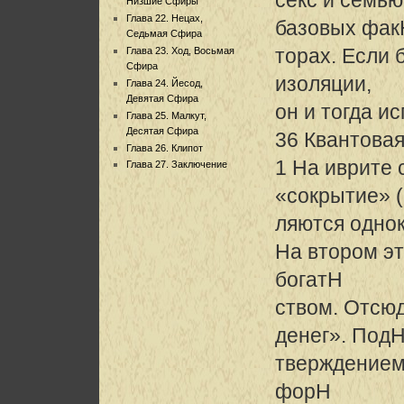
Низшие Сфиры
Глава 22. Нецах,
базовых фак
Седьмая Сфира
торах. Если 
Глава 23. Ход, Восьмая
Сфира
изоляции,
Глава 24. Йесод,
Девятая Сфира
он и тогда и
Глава 25. Малкут,
Десятая Сфира
36 Квантовая
Глава 26. Клипот
1 На иврите
Глава 27. Заключение
«сокрытие»
ляются одно
На втором э
богатH
ством. Отсю
денег». Под
тверждением
форH