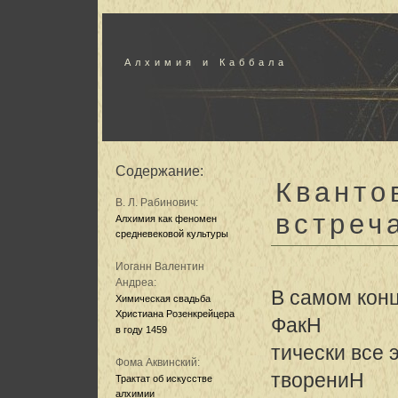
Алхимия и Каббала
Содержание:
Кванто
В. Л. Рабинович:
встреч
Алхимия как феномен
средневековой культуры
Иоганн Валентин
Андреа:
В самом конц
Химическая свадьба
Христиана Розенкрейцера
ФакH
в году 1459
тически все 
Фома Аквинский:
творениH
Трактат об искусстве
алхимии