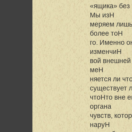
«ящика» без 
Мы изH
меряем лишь 
более тоH
го. Именно 
изменчиH
вой внешней 
меH
няется ли чт
существует 
чтоHто вне е
органа
чувств, кото
наруH