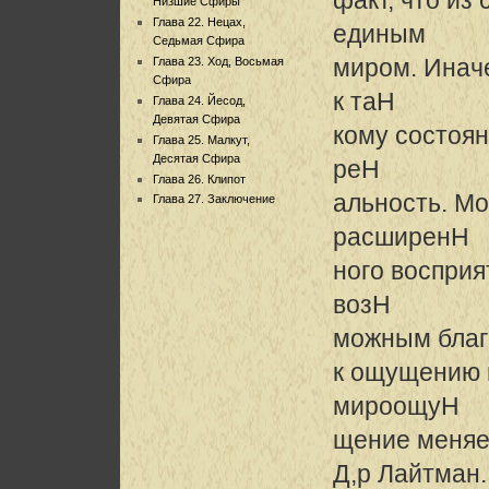
Низшие Сфиры
Глава 22. Нецах,
единым
Седьмая Сфира
миром. Иначе
Глава 23. Ход, Восьмая
Сфира
к таH
Глава 24. Йесод,
Девятая Сфира
кому состоян
Глава 25. Малкут,
Десятая Сфира
реH
Глава 26. Клипот
альность. Мо
Глава 27. Заключение
расширенH
ного восприя
возH
можным благ
к ощущению н
мироощуH
щение меняе
Д,р Лайтман