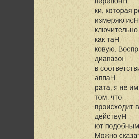
перепонH
ки, которая 
измеряю исH
ключительно 
как таH
ковую. Восп
диапазон
в соответств
аппаH
рата, я не и
том, что
происходит в
действуH
ют подобным
Можно сказат