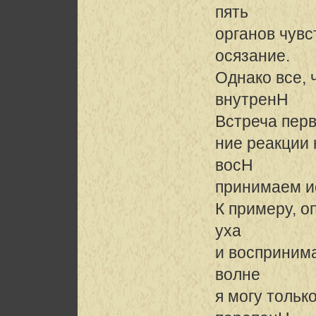
пять
органов чувст
осязание.
Однако все,
внутренH
Встреча перв
ние реакции 
восH
принимаем и
К примеру, о
уха
и воспринима
волне
я могу тольк