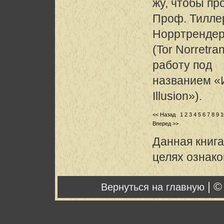
жу, чтобы пр
Проф. Тилле
Норртренде
(Tor Norretr
работу под
названием «
Illusion»).
<< Назад
1
2
3
4
5
6
7
8
9
1
Вперед >>
Данная книга
целях ознак
| ©
Вернуться на главную