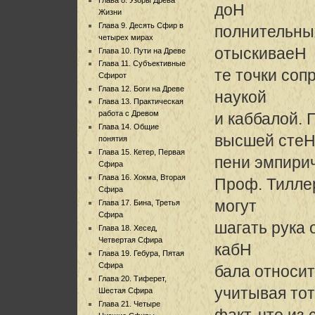
доH
Жизни
Глава 9. Десять Сфир в
полнительны
четырех мирах
отыскиваеH
Глава 10. Пути на Древе
Глава 11. Субъективные
те точки со
Сфирот
Глава 12. Боги на Древе
наукой
Глава 13. Практическая
работа с Древом
и каббалой. 
Глава 14. Общие
высшей сте
понятия
Глава 15. Кетер, Первая
пени эмпири
Сфира
Глава 16. Хокма, Вторая
Проф. Тиллер
Сфира
могут
Глава 17. Бина, Третья
Сфира
шагать рука 
Глава 18. Хесед,
Четвертая Сфира
кабH
Глава 19. Гебура, Пятая
Сфира
бала относит
Глава 20. Тиферет,
учитывая тот
Шестая Сфира
Глава 21. Четыре
факт, что из