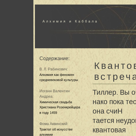
Алхимия и Каббала
Содержание:
Кванто
В. Л. Рабинович:
встреч
Алхимия как феномен
средневековой культуры
Тиллер. Вы о
Иоганн Валентин
Андреа:
нако пока те
Химическая свадьба
Христиана Розенкрейцера
она счиH
в году 1459
тается неудо
Фома Аквинский:
квантовая
Трактат об искусстве
алхимии