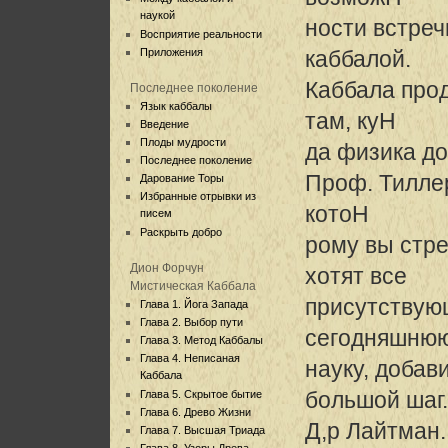
наукой
ности встреч
Восприятие реальности
Приложения
каббалой.
Каббала про
Последнее поколение
Язык каббалы
там, куH
Введение
Плоды мудрости
да физика до
Последнее поколение
Проф. Тиллер
Дарование Торы
Избранные отрывки из
котоH
писем
Раскрыть добро
рому вы стре
Дион Форчун
хотят все
Мистическая Каббала
присутствую
Глава 1. Йога Запада
Глава 2. Выбор пути
сегодняшню
Глава 3. Метод Каббалы
Глава 4. Неписаная
науку, добав
Каббала
большой шаг.
Глава 5. Скрытое бытие
Глава 6. Древо Жизни
Д,р Лайтман. 
Глава 7. Высшая Триада
Глава 8. Узоры Древа