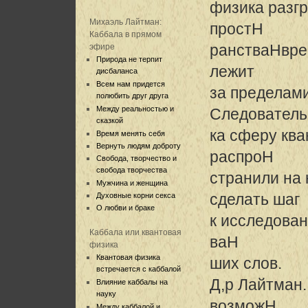
физика разгр
Михаэль Лайтман:
простH
Каббала в прямом
ранстваHврем
эфире
Природа не терпит
лежит
дисбаланса
Всем нам придется
за пределами
полюбить друг друга
Между реальностью и
Следователь
сказкой
ка сферу ква
Время менять себя
Вернуть людям доброту
распроH
Свобода, творчество и
свобода творчества
странили на
Мужчина и женщина
сделать шаг
Духовные корни секса
О любви и браке
к исследова
Каббала или квантовая
ваH
физика
Квантовая физика
ших слов.
встречается с каббалой
Д,р Лайтман.
Влияние каббалы на
науку
возможH
Между каббалой и