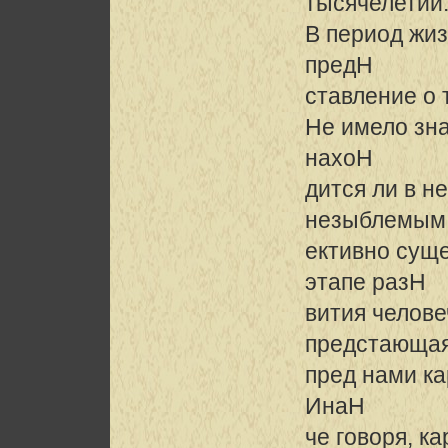
тысячелетий
В период жи
предH
ставление о 
Не имело зна
нахоH
дится ли в н
незыблемым
ективно сущ
этапе разH
вития челове
предстающа
пред нами ка
ИнаH
че говоря, к