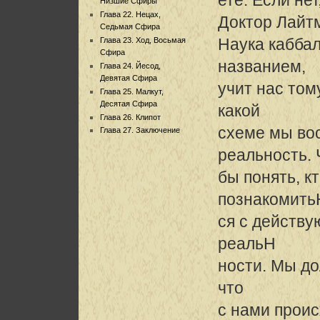
Низшие Сфиры
Глава 22. Нецах,
Доктор Лайт
Седьмая Сфира
Наука каббал
Глава 23. Ход, Восьмая
Сфира
названием,
Глава 24. Йесод,
Девятая Сфира
учит нас том
Глава 25. Малкут,
Десятая Сфира
какой
Глава 26. Клипот
схеме мы в
Глава 27. Заключение
реальность.
бы понять, к
познакомить
ся с действ
реальH
ности. Мы до
что
с нами проис