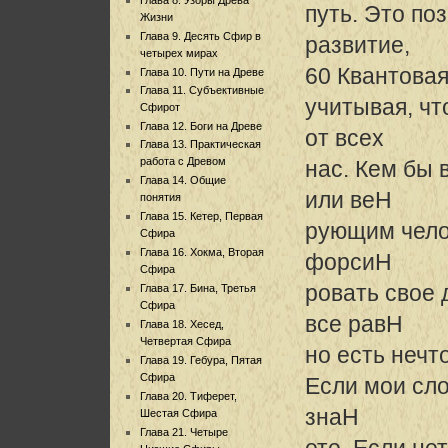
путь. Это по
Жизни
Глава 9. Десять Сфир в
развитие,
четырех мирах
60 Квантовая
Глава 10. Пути на Древе
Глава 11. Субъективные
учитывая, чт
Сфирот
Глава 12. Боги на Древе
от всех
Глава 13. Практическая
работа с Древом
нас. Кем бы
Глава 14. Общие
или веH
понятия
Глава 15. Кетер, Первая
рующим чело
Сфира
Глава 16. Хокма, Вторая
форсиH
Сфира
ровать свое 
Глава 17. Бина, Третья
Сфира
все равH
Глава 18. Хесед,
Четвертая Сфира
но есть нечт
Глава 19. Гебура, Пятая
Сфира
Если мои сло
Глава 20. Тиферет,
знаH
Шестая Сфира
Глава 21. Четыре
ете. Если нет