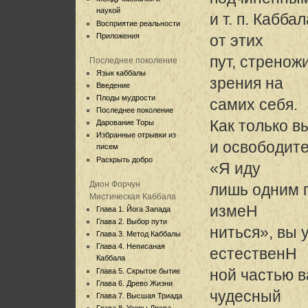
наукой
и т. п. Кабб
Восприятие реальности
Приложения
от этих
пут, стренож
Последнее поколение
Язык каббалы
зрения на
Введение
Плоды мудрости
самих себя.
Последнее поколение
Как только в
Дарование Торы
Избранные отрывки из
и освободите
писем
Раскрыть добро
«Я иду
Дион Форчун
лишь одним п
Мистическая Каббала
измеH
Глава 1. Йога Запада
Глава 2. Выбор пути
ниться», вы 
Глава 3. Метод Каббалы
Глава 4. Неписаная
естественH
Каббала
ной частью в
Глава 5. Скрытое бытие
Глава 6. Древо Жизни
чудесный
Глава 7. Высшая Триада
Глава 8. Узоры Древа