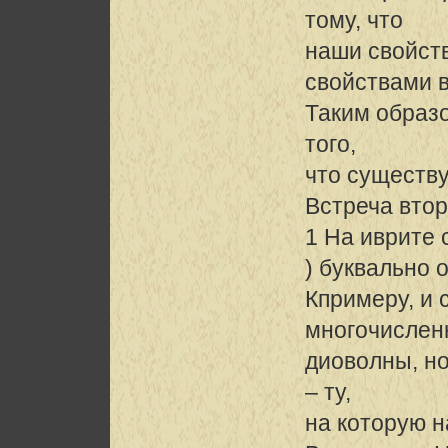
тому, что
наши свойст
свойствами в
Таким образо
того,
что существу
Встреча втор
1 На иврите
) буквально 
Кпримеру, и 
многочислен
диоволны, но
– ту,
на которую 