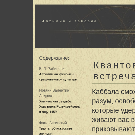
Алхимия и Каббала
Содержание:
Кванто
В. Л. Рабинович:
встреч
Алхимия как феномен
средневековой культуры
Каббала смо
Иоганн Валентин
Андреа:
разум, освоб
Химическая свадьба
Христиана Розенкрейцера
которые уде
в году 1459
живают вас 
Фома Аквинский:
приковывают
Трактат об искусстве
алхимии