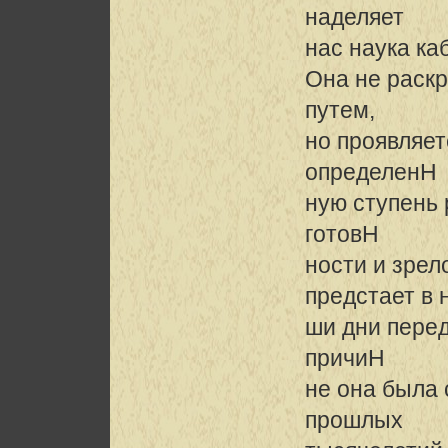
наделяет
нас наука ка
Она не раск
путем,
но проявляет
определенH
ную ступень 
готовH
ности и зрел
предстает в 
ши дни перед
причиH
не она была 
прошлых