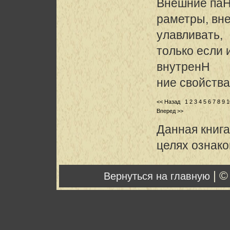
Внешние па
раметры, вн
улавливать,
только если 
внутренH
ние свойства
<< Назад
1
2
3
4
5
6
7
8
9
1
Вперед >>
Данная книга
целях ознак
| ©
Вернуться на главную