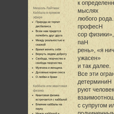
к определенн
Михаэль Лайтман:
мыслях
Каббала в прямом
любого рода.
эфире
Природа не терпит
професH
дисбаланса
Всем нам придется
сор физики»,
полюбить друг друга
Между реальностью и
паH
сказкой
рень», «я ни
Время менять себя
Вернуть людям доброту
ужасен»
Свобода, творчество и
свобода творчества
и так далее.
Мужчина и женщина
Все эти огр
Духовные корни секса
О любви и браке
детерминиH
Каббала или квантовая
руют человек
физика
Квантовая физика
взаимоотно
встречается с каббалой
с супругом и
Влияние каббалы на
науку
подчиненны
Между каббалой и