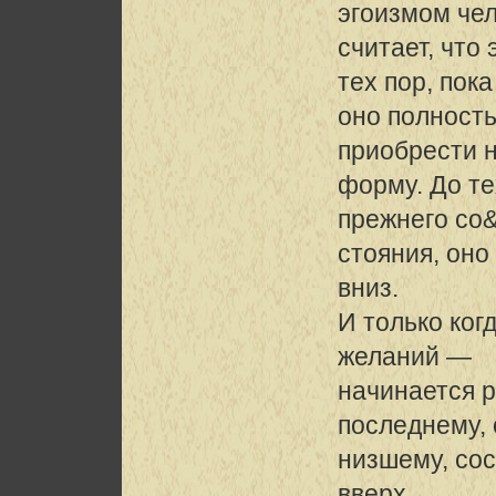
эгоизмом че
считает, что
тех пор, пока
оно полность
приобрести 
форму. До те
прежнего со
стояния, оно
вниз.
И только ког
желаний —
начинается р
последнему,
низшему, со
вверх.