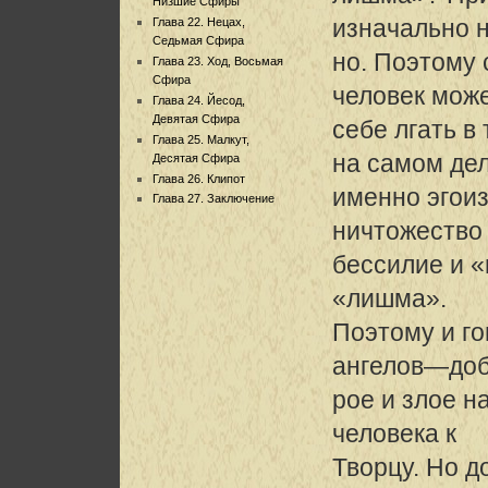
Низшие Сфиры
изначально 
Глава 22. Нецах,
Седьмая Сфира
но. Поэтому 
Глава 23. Ход, Восьмая
Сфира
человек мож
Глава 24. Йесод,
Девятая Сфира
себе лгать в
Глава 25. Малкут,
на самом де
Десятая Сфира
Глава 26. Клипот
именно эгоиз
Глава 27. Заключение
ничтожество
бессилие и «
«лишма».
Поэтому и го
ангелов—до
рое и злое н
человека к
Творцу. Но д