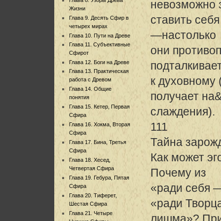
невозможно 
Жизни
ставить себя
Глава 9. Десять Сфир в
четырех мирах
—настолько
Глава 10. Пути на Древе
Глава 11. Субъективные
они противо
Сфирот
Глава 12. Боги на Древе
подталкивает
Глава 13. Практическая
к духовному 
работа с Древом
Глава 14. Общие
получает на
понятия
Глава 15. Кетер, Первая
слаждения).
Сфира
111
Глава 16. Хокма, Вторая
Сфира
Тайна зарож
Глава 17. Бина, Третья
Сфира
Как может эг
Глава 18. Хесед,
Четвертая Сфира
Почему из
Глава 19. Гебура, Пятая
«ради себя —
Сфира
Глава 20. Тиферет,
«ради Твор
Шестая Сфира
Глава 21. Четыре
лишма»? При