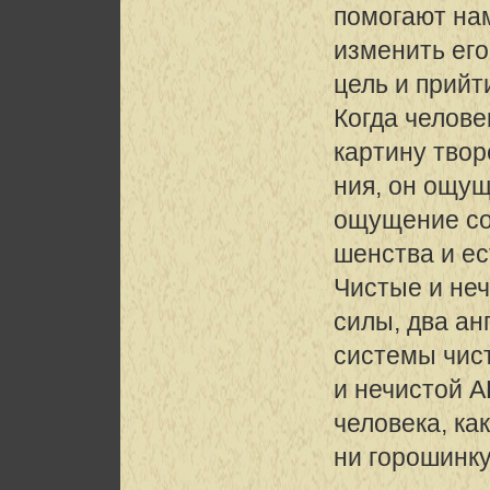
помогают нам
изменить его
цель и прийт
Когда челов
картину тво
ния, он ощу
ощущение с
шенства и е
Чистые и не
силы, два ан
системы чис
и нечистой 
человека, ка
ни горошинку