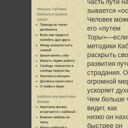
часть пути н
зывается «о
Михаэль Лайтман:
Каббала в прямом
Человек може
эфире
Природа не терпит
его «путем
дисбаланса
Всем нам придется
Торы»—если 
полюбить друг друга
методики Ка
Между реальностью и
сказкой
раскрыть сво
Время менять себя
Вернуть людям доброту
развития пу
Свобода, творчество и
свобода творчества
страдания. О
Мужчина и женщина
огромной ме
Духовные корни секса
О любви и браке
ускоряет дух
Каббала или квантовая
Чем больше 
физика
видит, как
Квантовая физика
встречается с каббалой
низко он нах
Влияние каббалы на
науку
быстрее он
Между каббалой и