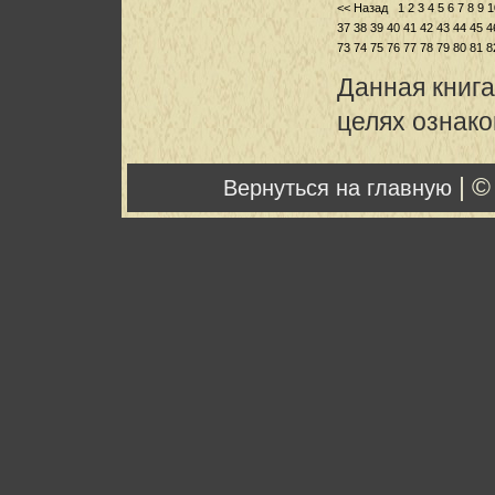
<< Назад
1
2
3
4
5
6
7
8
9
1
37
38
39
40
41
42
43
44
45
4
73
74
75
76
77
78
79
80
81
8
Данная книга
целях ознак
| ©
Вернуться на главную