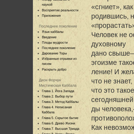
наукой
«сгниет», как
Восприятие реальности
родившись, 
Приложения
«прорастать
Последнее поколение
Язык каббалы
Человек не о
Введение
духовному
Плоды мудрости
Последнее поколение
дано свыше—
Дарование Торы
Избранные отрывки из
эгоизме тако
писем
Раскрыть добро
ление! И жел
что не знает,
Дион Форчун
Мистическая Каббала
что это тако
Глава 1. Йога Запада
Глава 2. Выбор пути
сегодняшней
Глава 3. Метод Каббалы
ды человека
Глава 4. Неписаная
Каббала
противополо
Глава 5. Скрытое бытие
Глава 6. Древо Жизни
Как невозмож
Глава 7. Высшая Триада
Глава 8. Узоры Древа