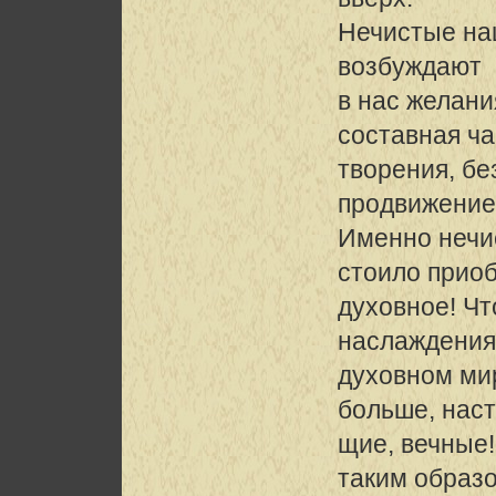
Нечистые на
возбуждают
в нас желан
составная ча
творения, б
продвижение
Именно нечи
стоило прио
духовное! Ч
наслаждения
духовном ми
больше, нас
щие, вечные!
таким образ