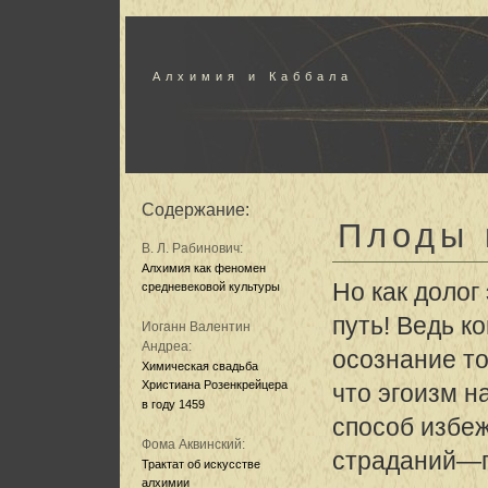
Алхимия и Каббала
Содержание:
Плоды 
В. Л. Рабинович:
Алхимия как феномен
Но как долог
средневековой культуры
путь! Ведь к
Иоганн Валентин
Андреа:
осознание то
Химическая свадьба
Христиана Розенкрейцера
что эгоизм н
в году 1459
способ избе
Фома Аквинский:
страданий—п
Трактат об искусстве
алхимии