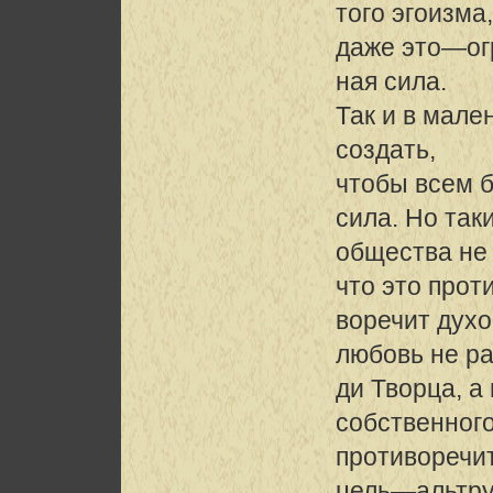
того эгоизма
даже это—о
ная сила.
Так и в мале
создать,
чтобы всем 
сила. Но так
общества не 
что это прот
воречит духо
любовь не р
ди Творца, а
собственного
противоречи
цель—альтр