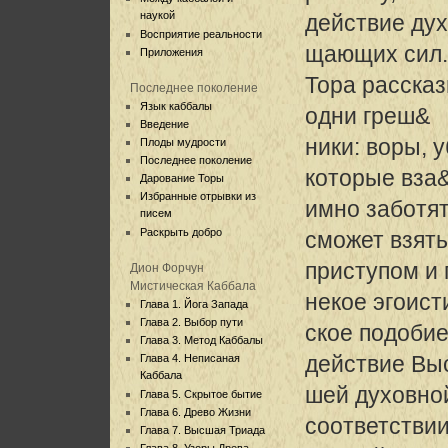
наукой
действие ду
Восприятие реальности
щающих сил.
Приложения
Тора рассказ
Последнее поколение
Язык каббалы
одни греш&
Введение
ники: воры, 
Плоды мудрости
Последнее поколение
которые вза
Дарование Торы
Избранные отрывки из
имно заботят
писем
Раскрыть добро
сможет взять
приступом и 
Дион Форчун
Мистическая Каббала
некое эгоист
Глава 1. Йога Запада
Глава 2. Выбор пути
ское подобие
Глава 3. Метод Каббалы
действие Вы
Глава 4. Неписаная
Каббала
шей духовной
Глава 5. Скрытое бытие
Глава 6. Древо Жизни
соответствии
Глава 7. Высшая Триада
Глава 8. Узоры Древа