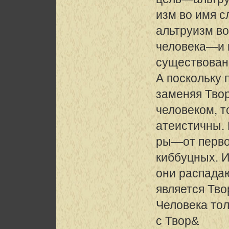
изм во имя 
альтруизм во
человека—и 
существован
А поскольку 
заменяя Тво
человеком, т
атеистичны.
ры—от перво
киббуцных. И
они распадаю
является Тво
Человека то
с Твор&