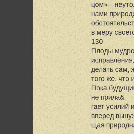
цом»—неутол
нами природ
обстоятельст
в меру своег
130
Плоды мудро
исправления,
делать сам, 
того же, что 
Пока будущи
не прила&
гает усилий 
вперед вын
щая природна