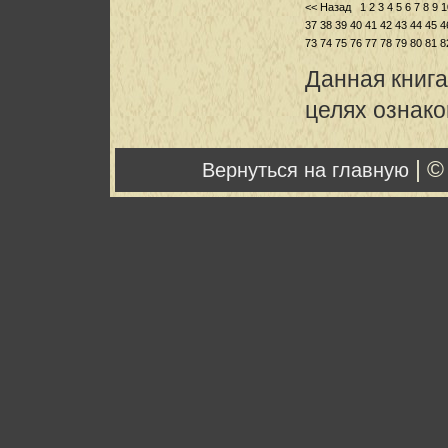
<< Назад
1
2
3
4
5
6
7
8
9
1
37
38
39
40
41
42
43
44
45
4
73
74
75
76
77
78
79
80
81
8
Данная книга
целях ознак
| ©
Вернуться на главную