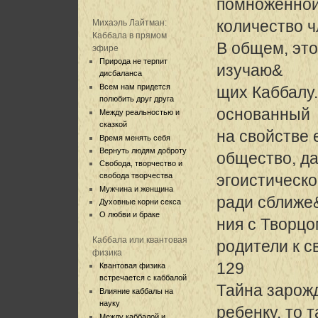
помноженной
количество ч
Михаэль Лайтман:
Каббала в прямом
В общем, это
эфире
Природа не терпит
изучаю&
дисбаланса
Всем нам придется
щих Каббалу.
полюбить друг друга
основанный
Между реальностью и
сказкой
на свойстве 
Время менять себя
Вернуть людям доброту
общество, д
Свобода, творчество и
свобода творчества
эгоистическо
Мужчина и женщина
ради сближе
Духовные корни секса
О любви и браке
ния с Творцо
Каббала или квантовая
родители к с
физика
129
Квантовая физика
встречается с каббалой
Тайна зарож
Влияние каббалы на
науку
ребенку, то 
Между каббалой и