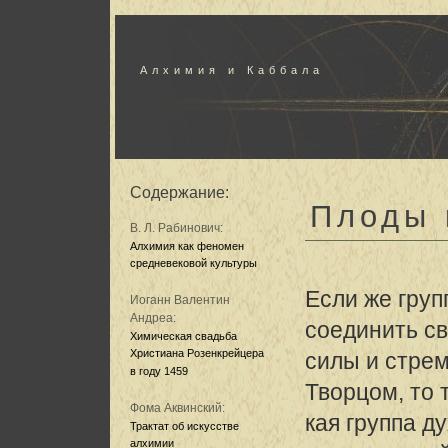
Алхимия и Каббала
Содержание:
Плоды 
В. Л. Рабинович:
Алхимия как феномен
средневековой культуры
Если же груп
Иоганн Валентин
Андреа:
соединить с
Химическая свадьба
Христиана Розенкрейцера
силы и стрем
в году 1459
Творцом, то 
Фома Аквинский:
кая группа д
Трактат об искусстве
алхимии