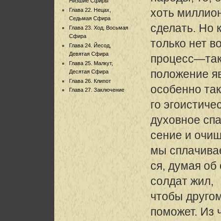
Низшие Сфиры
хоть миллион
Глава 22. Нецах,
Седьмая Сфира
сделать. Но 
Глава 23. Ход, Восьмая
Сфира
только нет в
Глава 24. Йесод,
Девятая Сфира
процесс—та
Глава 25. Малкут,
положение я
Десятая Сфира
Глава 26. Клипот
особенно та
Глава 27. Заключение
го эгоистиче
духовное сп
сение и очищ
мы сплачив
ся, думая об
солдат жил,
чтобы другом
поможет. Из 