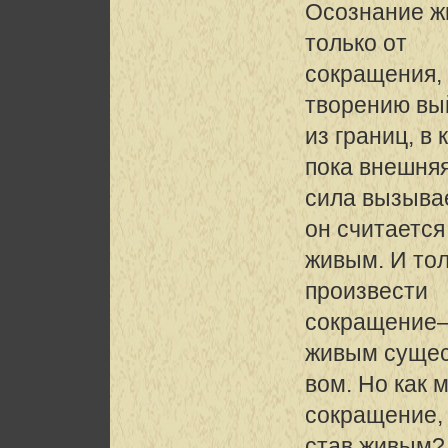
Осознание жи
только от
сокращения,
творению вы
из границ, в 
пока внешня
сила вызывае
он считается
живым. И тол
произвести
сокращение—
живым суще
вом. Но как 
сокращение,
став живым?