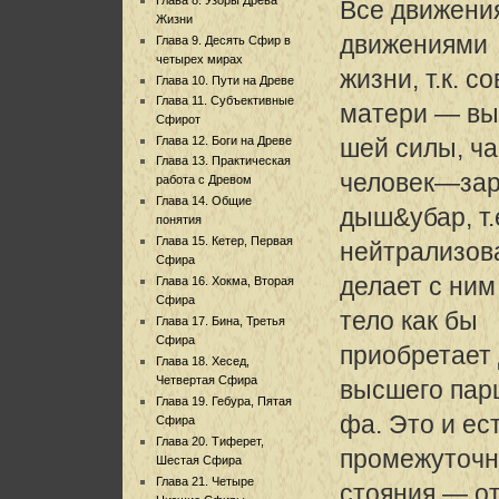
Все движени
Жизни
движениями
Глава 9. Десять Сфир в
четырех мирах
жизни, т.к. 
Глава 10. Пути на Древе
Глава 11. Субъективные
матери — в
Сфирот
Глава 12. Боги на Древе
шей силы, ча
Глава 13. Практическая
человек—за
работа с Древом
Глава 14. Общие
дыш&убар, т.
понятия
Глава 15. Кетер, Первая
нейтрализова
Сфира
делает с ним
Глава 16. Хокма, Вторая
Сфира
тело как бы
Глава 17. Бина, Третья
Сфира
приобретает 
Глава 18. Хесед,
Четвертая Сфира
высшего пар
Глава 19. Гебура, Пятая
фа. Это и ес
Сфира
Глава 20. Тиферет,
промежуточн
Шестая Сфира
Глава 21. Четыре
стояния — от