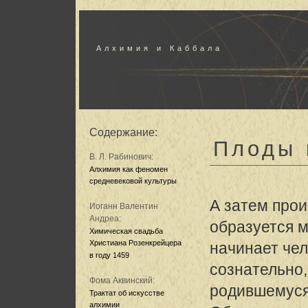
Алхимия и Каббала
Содержание:
Плоды 
В. Л. Рабинович:
Алхимия как феномен
средневековой культуры
А затем про
Иоганн Валентин
Андреа:
образуется м
Химическая свадьба
Христиана Розенкрейцера
начинает чел
в году 1459
сознательно,
Фома Аквинский:
родившемуся
Трактат об искусстве
алхимии