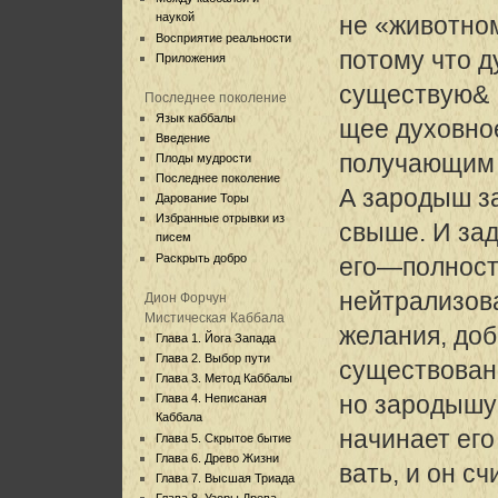
наукой
не «животно
Восприятие реальности
потому что 
Приложения
существую&
Последнее поколение
Язык каббалы
щее духовное
Введение
получающим 
Плоды мудрости
Последнее поколение
А зародыш з
Дарование Торы
Избранные отрывки из
свыше. И за
писем
Раскрыть добро
его—полность
нейтрализов
Дион Форчун
Мистическая Каббала
желания, до
Глава 1. Йога Запада
Глава 2. Выбор пути
существован
Глава 3. Метод Каббалы
но зародышу 
Глава 4. Неписаная
Каббала
начинает его
Глава 5. Скрытое бытие
Глава 6. Древо Жизни
вать, и он с
Глава 7. Высшая Триада
Глава 8. Узоры Древа