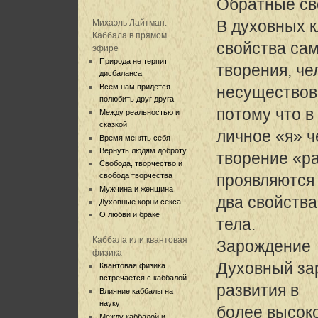
Обратные св
В духовных к
Михаэль Лайтман:
Каббала в прямом
свойства са
эфире
Природа не терпит
творения, че
дисбаланса
Всем нам придется
несуществов
полюбить друг друга
потому что в
Между реальностью и
сказкой
личное «я» ч
Время менять себя
Вернуть людям доброту
творение «р
Свобода, творчество и
свобода творчества
проявляются
Мужчина и женщина
два свойства
Духовные корни секса
О любви и браке
тела.
Каббала или квантовая
Зарождение
физика
Духовный за
Квантовая физика
встречается с каббалой
развития в
Влияние каббалы на
науку
более высок
Между каббалой и