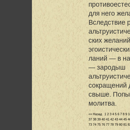
противоесте
для него жел
Вследствие 
альтруистич
ских желаний
эгоистическ
ланий — в на
— зародыш
альтруистич
сокращений 
свыше. Попыт
молитва.
<< Назад
1
2
3
4
5
6
7
8
9
1
37
38
39
40
41
42
43
44
45
4
73
74
75
76
77
78
79
80
81
8