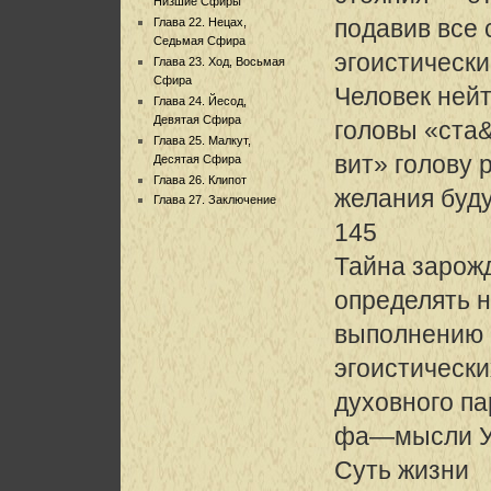
Низшие Сфиры
подавив все 
Глава 22. Нецах,
Седьмая Сфира
эгоистически
Глава 23. Ход, Восьмая
Сфира
Человек нейт
Глава 24. Йесод,
Девятая Сфира
головы «ста
Глава 25. Малкут,
вит» голову 
Десятая Сфира
Глава 26. Клипот
желания буд
Глава 27. Заключение
145
Тайна зарож
определять н
выполнению
эгоистически
духовного п
фа—мысли Уч
Суть жизни