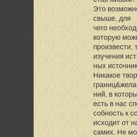
Это возможно
свыше, для
чего необхо
которую мож
произвести, 
изучения ис
ных источник
Никакое тво
границ&жела
ний, в котор
есть в нас с
собность к с
исходит от н
самих. Не мо