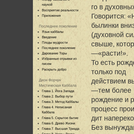
наукой
го в духовны
Восприятие реальности
Говорится: «
Приложения
былинки вниз
Последнее поколение
Язык каббалы
(духовной си
Введение
свыше, котор
Плоды мудрости
Последнее поколение
—«расти!».
Дарование Торы
Избранные отрывки из
То есть рожд
писем
Раскрыть добро
только под
действием в
Дион Форчун
Мистическая Каббала
—тем более
Глава 1. Йога Запада
Глава 2. Выбор пути
рождение и 
Глава 3. Метод Каббалы
процесс про
Глава 4. Неписаная
Каббала
дит напереко
Глава 5. Скрытое бытие
Глава 6. Древо Жизни
Без вынужда
Глава 7. Высшая Триада
Глава 8. Узоры Древа