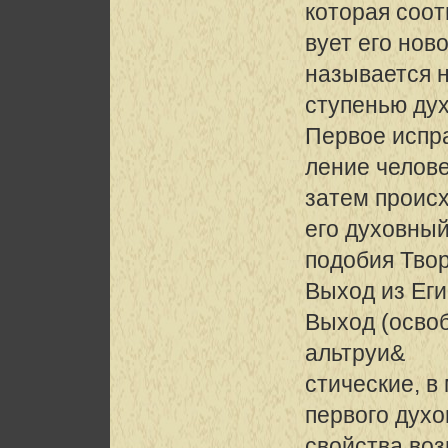
которая соот
вует его нов
называется 
ступенью ду
Первое испр
ление челове
затем проис
его духовны
подобия Твор
Выход из Ег
Выход (освоб
альтруи&
стические, в
первого духо
свойства воз