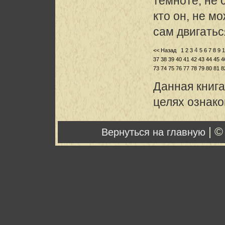
темноте, не 
кто он, не м
сам двигатьс
4
<< Назад
1
2
3
5
6
7
8
9
1
37
38
39
40
41
42
43
44
45
4
73
74
75
76
77
78
79
80
81
8
Данная книга
целях ознак
| ©
Вернуться на главную