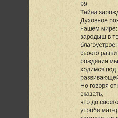
99
Тайна зарож
Духовное ро
нашем мире:
зародыш в т
благоустрое
своего разв
рождения мы
ходимся под
развивающей
Но говоря от
сказать,
что до своег
утробе матер