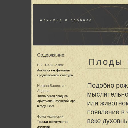
Алхимия и Каббала
Содержание:
Плоды 
В. Л. Рабинович:
Алхимия как феномен
средневековой культуры
Подобно рожд
Иоганн Валентин
Андреа:
мыслительн
Химическая свадьба
Христиана Розенкрейцера
или животном
в году 1459
появление в 
Фома Аквинский:
веке духовны
Трактат об искусстве
алхимии