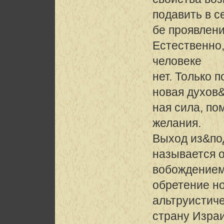
подавить в с
бе проявлени
Естественно,
человеке
нет. Только 
новая духов
ная сила, п
желания.
Выход из&по
называется 
вобождением 
обретение н
альтруистиче
страну Израи