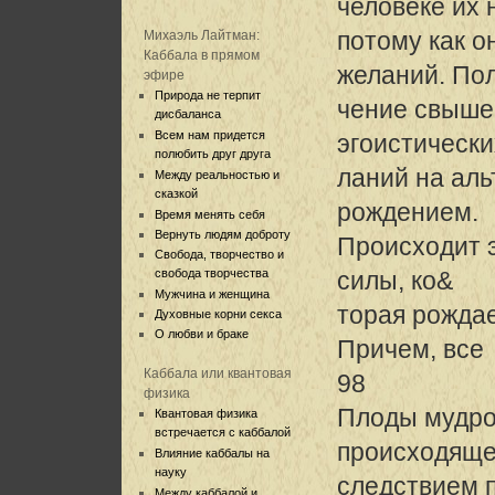
человеке их 
потому как о
Михаэль Лайтман:
Каббала в прямом
желаний. По
эфире
Природа не терпит
чение свыше
дисбаланса
Всем нам придется
эгоистическ
полюбить друг друга
ланий на ал
Между реальностью и
сказкой
рождением.
Время менять себя
Вернуть людям доброту
Происходит 
Свобода, творчество и
свобода творчества
силы, ко&
Мужчина и женщина
торая рождае
Духовные корни секса
О любви и браке
Причем, все
Каббала или квантовая
98
физика
Плоды мудро
Квантовая физика
встречается с каббалой
происходяще
Влияние каббалы на
науку
следствием 
Между каббалой и