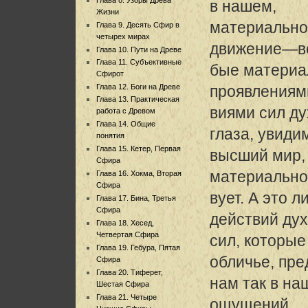
в нашем,
Жизни
материально
Глава 9. Десять Сфир в
четырех мирах
движение—в
Глава 10. Пути на Древе
Глава 11. Субъективные
бые материа
Сфирот
Глава 12. Боги на Древе
проявлениям
Глава 13. Практическая
виями сил ду
работа с Древом
Глава 14. Общие
глаза, увиди
понятия
Глава 15. Кетер, Первая
высший мир,
Сфира
материально
Глава 16. Хокма, Вторая
Сфира
вует. А это 
Глава 17. Бина, Третья
Сфира
действий ду
Глава 18. Хесед,
Четвертая Сфира
сил, которые
Глава 19. Гебура, Пятая
обличье, пр
Сфира
Глава 20. Тиферет,
нам так в н
Шестая Сфира
Глава 21. Четыре
ощущений.