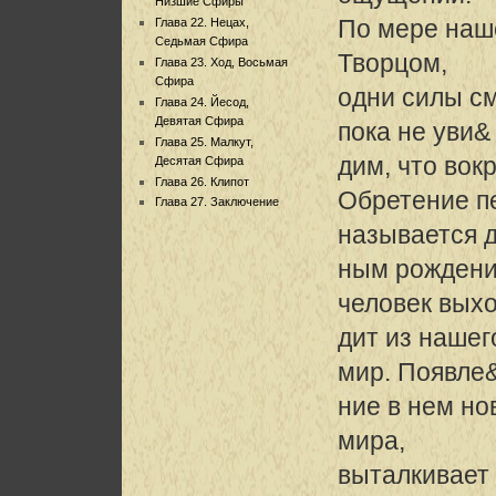
Низшие Сфиры
По мере наше
Глава 22. Нецах,
Седьмая Сфира
Творцом,
Глава 23. Ход, Восьмая
Сфира
одни силы с
Глава 24. Йесод,
Девятая Сфира
пока не уви&
Глава 25. Малкут,
дим, что вокр
Десятая Сфира
Глава 26. Клипот
Обретение пе
Глава 27. Заключение
называется 
ным рождени
человек вых
дит из нашег
мир. Появле
ние в нем но
мира,
выталкивает 