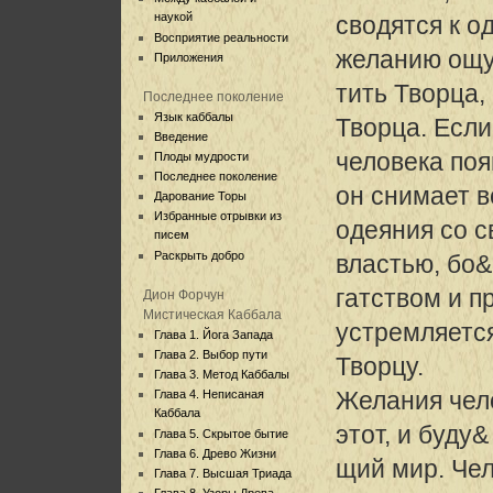
наукой
сводятся к о
Восприятие реальности
желанию ощ
Приложения
тить Творца
Последнее поколение
Язык каббалы
Творца. Если
Введение
человека поя
Плоды мудрости
Последнее поколение
он снимает в
Дарование Торы
Избранные отрывки из
одеяния со 
писем
Раскрыть добро
властью, бо&
гатством и пр
Дион Форчун
Мистическая Каббала
устремляется
Глава 1. Йога Запада
Глава 2. Выбор пути
Творцу.
Глава 3. Метод Каббалы
Желания чело
Глава 4. Неписаная
Каббала
этот, и буду&
Глава 5. Скрытое бытие
Глава 6. Древо Жизни
щий мир. Чел
Глава 7. Высшая Триада
Глава 8. Узоры Древа