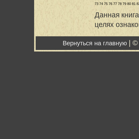
73
74
75
76
77
78
79
80
81
8
Данная книга
целях ознак
| ©
Вернуться на главную