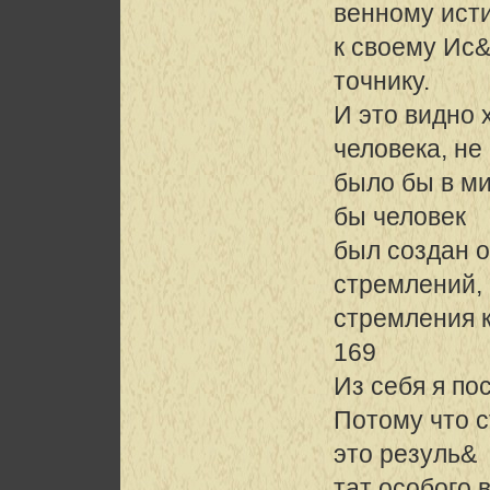
венному ист
к своему Ис
точнику.
И это видно 
человека, не
было бы в ми
бы человек
был создан 
стремлений,
стремления к
169
Из себя я по
Потому что 
это резуль&
тат особого 