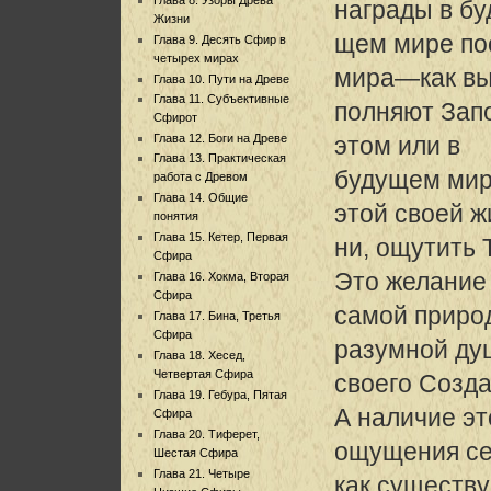
награды в бу
Жизни
щем мире пос
Глава 9. Десять Сфир в
четырех мирах
мира—как в
Глава 10. Пути на Древе
Глава 11. Субъективные
полняют Зап
Сфирот
Глава 12. Боги на Древе
этом или в
Глава 13. Практическая
будущем мире
работа с Древом
Глава 14. Общие
этой своей ж
понятия
Глава 15. Кетер, Первая
ни, ощутить 
Сфира
Это желание 
Глава 16. Хокма, Вторая
Сфира
самой приро
Глава 17. Бина, Третья
Сфира
разумной ду
Глава 18. Хесед,
Четвертая Сфира
своего Созда
Глава 19. Гебура, Пятая
А наличие эт
Сфира
Глава 20. Тиферет,
ощущения с
Шестая Сфира
Глава 21. Четыре
как существу