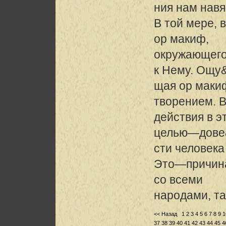
ния нам нав
В той мере, 
ор макиф,
окружающего 
к Нему. Ощу
щая ор маки
творением. 
действия в э
целью—дове
сти человека
Это—причина 
со всеми
народами, та
<< Назад
1
2
3
4
5
6
7
8
9
1
37
38
39
40
41
42
43
44
45
4