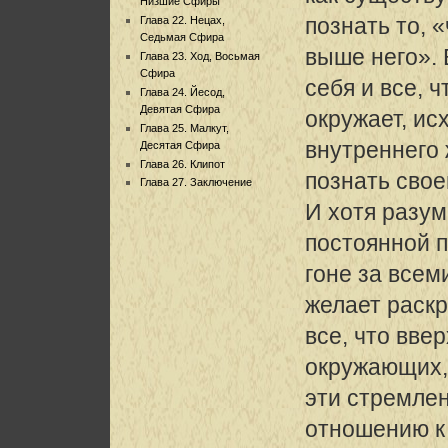
Низшие Сфиры
познать то, «
Глава 22. Нецах,
Седьмая Сфира
выше него». 
Глава 23. Ход, Восьмая
Сфира
себя и все, ч
Глава 24. Йесод,
Девятая Сфира
окружает, ис
Глава 25. Малкут,
внутреннего
Десятая Сфира
Глава 26. Клипот
познать свое
Глава 27. Заключение
И хотя разум
постоянной 
гоне за всем
желает раск
все, что ввер
окружающих,
эти стремле
отношению к