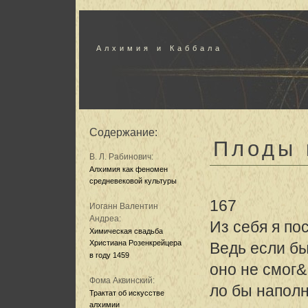
Алхимия и Каббала
Содержание:
Плоды 
В. Л. Рабинович:
Алхимия как феномен
средневековой культуры
167
Иоганн Валентин
Андреа:
Из себя я по
Химическая свадьба
Христиана Розенкрейцера
Ведь если б
в году 1459
оно не смог&
Фома Аквинский:
ло бы напол
Трактат об искусстве
алхимии