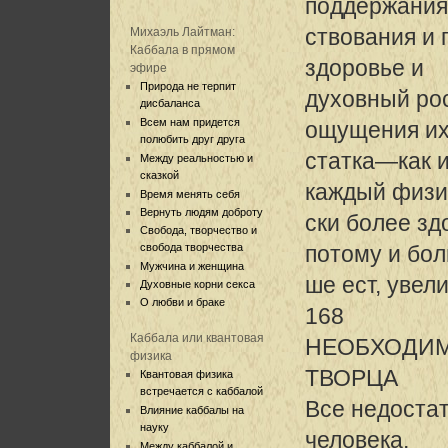
поддержания
ствования и 
Михаэль Лайтман:
Каббала в прямом
здоровье и
эфире
Природа не терпит
духовный ро
дисбаланса
Всем нам придется
ощущения их
полюбить друг друга
статка—как и
Между реальностью и
сказкой
каждый физ
Время менять себя
Вернуть людям доброту
ски более зд
Свобода, творчество и
свобода творчества
потому и бо
Мужчина и женщина
ше ест, увел
Духовные корни секса
О любви и браке
168
Каббала или квантовая
НЕОБХОДИ
физика
ТВОРЦА
Квантовая физика
встречается с каббалой
Все недоста
Влияние каббалы на
науку
человека,
Между каббалой и