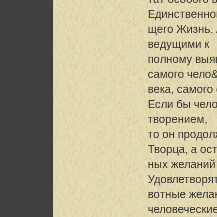
Единственно
щего Жизнь.
ведущими к
полному выяв
самого чело
века, самого
Если бы чел
творением,
то он продо
Творца, а ос
ных желаний
Удовлетворя
вотные желан
человечески