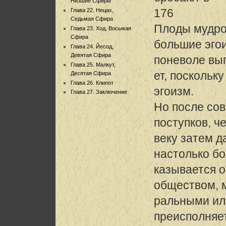
Низшие Сфиры
176
Глава 22. Нецах,
Седьмая Сфира
Плоды мудро
Глава 23. Ход, Восьмая
Сфира
большие эгои
Глава 24. Йесод,
Девятая Сфира
поневоле вы
Глава 25. Малкут,
ет, поскольк
Десятая Сфира
Глава 26. Клипот
эгоизм.
Глава 27. Заключение
Но после сов
поступков, ч
веку затем д
настолько б
казывается 
обществом, 
ральными ил
преисполняе