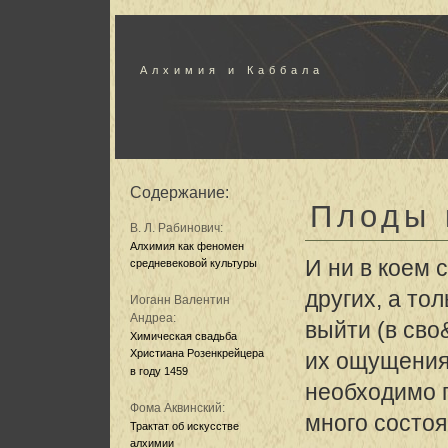
Алхимия и Каббала
Содержание:
Плоды 
В. Л. Рабинович:
Алхимия как феномен
И ни в коем 
средневековой культуры
других, а тол
Иоганн Валентин
Андреа:
выйти (в сво
Химическая свадьба
Христиана Розенкрейцера
их ощущениях
в году 1459
необходимо 
Фома Аквинский:
много состоя
Трактат об искусстве
алхимии