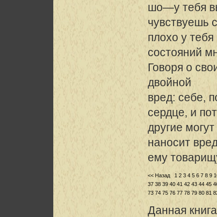
шо—у тебя вы
чувствуешь 
плохо у тебя
состояний мн
Говоря о сво
двойной
вред: себе, п
сердце, и по
другие могут 
наносит вре
ему товарищу,
<< Назад
1
2
3
4
5
6
7
8
9
1
37
38
39
40
41
42
43
44
45
4
73
74
75
76
77
78
79
80
81
8
Данная книга