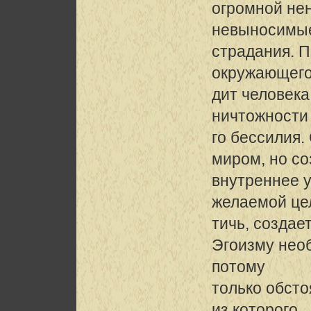
огромной не
невыносимы
страдания. 
окружающего
дит человек
ничтожности
го бессилия.
миром, но со
внутреннее у
желаемой це
тичь, создае
Эгоизму необ
потому
только обсто
из которого