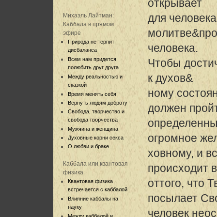
открывает
для человека
Михаэль Лайтман:
Каббала в прямом
молитве&про
эфире
Природа не терпит
человека.
дисбаланса
Всем нам придется
Чтобы достич
полюбить друг друга
к духов&
Между реальностью и
сказкой
ному состоя
Время менять себя
Вернуть людям доброту
должен прой
Свобода, творчество и
свобода творчества
определенный
Мужчина и женщина
огромное жел
Духовные корни секса
О любви и браке
ховному, и в
Каббала или квантовая
происходит 
физика
оттого, что 
Квантовая физика
встречается с каббалой
посылает Сво
Влияние каббалы на
науку
человек неос
Между каббалой и