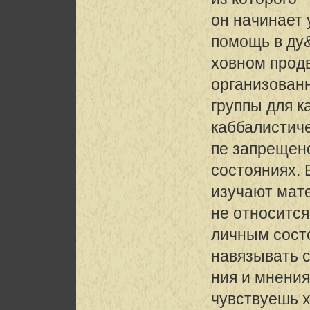
он начинает
помощь в ду
ховном прод
организован
группы для к
каббалистиче
пе запрещено
состояниях.
изучают мате
не относится
личным сост
навязывать 
ния и мнения
чувствуешь 