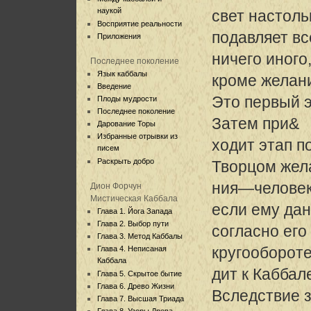
наукой
свет настоль
Восприятие реальности
подавляет вс
Приложения
ничего иного
Последнее поколение
Язык каббалы
кроме желани
Введение
Это первый 
Плоды мудрости
Последнее поколение
Затем при&
Дарование Торы
Избранные отрывки из
ходит этап п
писем
Раскрыть добро
Творцом жел
ния—человек 
Дион Форчун
Мистическая Каббала
если ему дан
Глава 1. Йога Запада
Глава 2. Выбор пути
согласно его
Глава 3. Метод Каббалы
кругообороте
Глава 4. Неписаная
Каббала
дит к Каббал
Глава 5. Скрытое бытие
Глава 6. Древо Жизни
Вследствие з
Глава 7. Высшая Триада
Глава 8. Узоры Древа