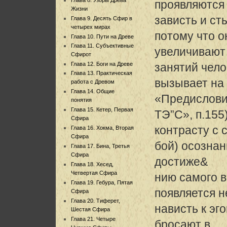
проявляются
Жизни
зависть и ст
Глава 9. Десять Сфир в
четырех мирах
потому что о
Глава 10. Пути на Древе
Глава 11. Субъективные
увеличивают
Сфирот
Глава 12. Боги на Древе
занятий чело
Глава 13. Практическая
вызывает на 
работа с Древом
Глава 14. Общие
«Предислови
понятия
Глава 15. Кетер, Первая
ТЭ”С», п.155
Сфира
контрасту с 
Глава 16. Хокма, Вторая
Сфира
бой) осознан
Глава 17. Бина, Третья
Сфира
достиже&
Глава 18. Хесед,
Четвертая Сфира
нию самого в
Глава 19. Гебура, Пятая
появляется 
Сфира
Глава 20. Тиферет,
нависть к эг
Шестая Сфира
Глава 21. Четыре
бросают в