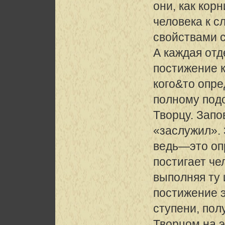
они, как кор
человека к с
свойствами с
А каждая отд
постижение 
кого&то опре
полному под
Творцу. Запо
«заслужил».
ведь—это оп
постигает че
выполняя ту
постижение 
ступени, пол
Творцом на 