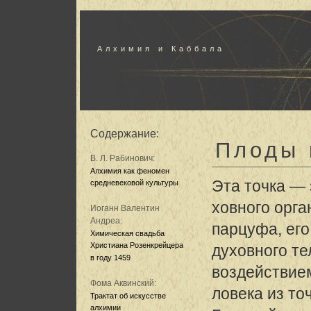
Алхимия и Каббала
Содержание:
Плоды 
В. Л. Рабинович:
Алхимия как феномен
Эта точка —
средневековой культуры
ховного орга
Иоганн Валентин
Андреа:
парцуфа, его
Химическая свадьба
Христиана Розенкрейцера
духовного те
в году 1459
воздействие
Фома Аквинский:
ловека из то
Трактат об искусстве
алхимии