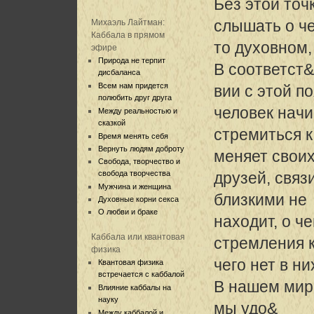
Без этой точ
слышать о ч
Михаэль Лайтман:
Каббала в прямом
то духовном
эфире
Природа не терпит
В соответст&
дисбаланса
Всем нам придется
вии с этой п
полюбить друг друга
человек нач
Между реальностью и
сказкой
стремиться 
Время менять себя
Вернуть людям доброту
меняет свои
Свобода, творчество и
свобода творчества
друзей, связ
Мужчина и женщина
близкими не
Духовные корни секса
О любви и браке
находит, о ч
Каббала или квантовая
стремления к
физика
чего нет в ни
Квантовая физика
встречается с каббалой
В нашем мире
Влияние каббалы на
науку
мы удо&
Между каббалой и