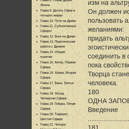
изм на альтр
Жизни
Он должен и
Глава 9. Десять Сфир в
четырех мирах
пользовать а
Глава 10. Пути на Древе
Глава 11. Субъективные
желаниями:
Сфирот
Глава 12. Боги на Древе
придать аль
Глава 13. Практическая
эгоистическ
работа с Древом
Глава 14. Общие
соединить в 
понятия
Глава 15. Кетер, Первая
пока свойств
Сфира
Творца стан
Глава 16. Хокма, Вторая
Сфира
человека.
Глава 17. Бина, Третья
Сфира
180
Глава 18. Хесед,
Четвертая Сфира
ОДНА ЗАПО
Глава 19. Гебура, Пятая
Введение
Сфира
Глава 20. Тиферет,
.......................
Шестая Сфира
Глава 21. Четыре
181