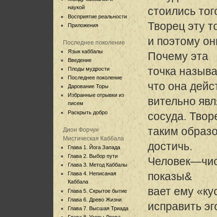
наукой
стоились тог
Восприятие реальности
Творец эту то
Приложения
и поэтому он
Последнее поколение
Язык каббалы
Почему эта
Введение
точка назыв
Плоды мудрости
Последнее поколение
что она дейс
Дарование Торы
Избранные отрывки из
вительно явл
писем
Раскрыть добро
сосуда. Твор
таким образо
Дион Форчун
Мистическая Каббала
достичь.
Глава 1. Йога Запада
Глава 2. Выбор пути
Человек—чист
Глава 3. Метод Каббалы
показы&
Глава 4. Неписаная
Каббала
вает ему «ку
Глава 5. Скрытое бытие
Глава 6. Древо Жизни
исправить эг
Глава 7. Высшая Триада
Глава 8. Узоры Древа