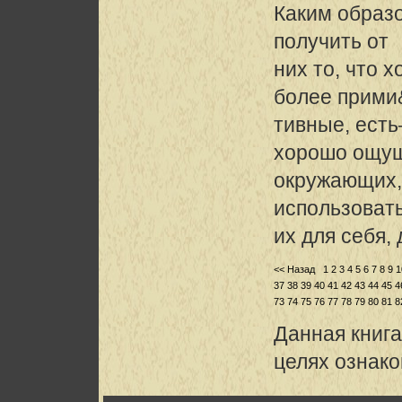
Каким образ
получить от
них то, что 
более прими
тивные, ест
хорошо ощу
окружающих, 
использоват
их для себя,
<< Назад
1
2
3
4
5
6
7
8
9
1
37
38
39
40
41
42
43
44
45
4
73
74
75
76
77
78
79
80
81
8
Данная книга
целях ознак