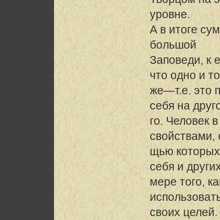
уровне.
А в итоге су
большой
Заповеди, к 
что одно и то
же—т.е. это
себя на друг
го. Человек 
свойствами, 
щью которых
себя и других
мере того, к
использовать
своих целей.