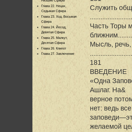
Низшие Сфиры
Служить общ
Глава 22. Нецах,
Седьмая Сфира
.....................
Глава 23. Ход, Восьмая
Сфира
Часть Торы м
Глава 24. Йесод,
Девятая Сфира
ближним...........
Глава 25. Малкут,
Мысль, речь,
Десятая Сфира
Глава 26. Клипот
......................
Глава 27. Заключение
181
ВВЕДЕНИЕ
«Одна Запов
Ашлаг. На&
верное потом
нет: ведь все
заповеди—эт
желаемой цел