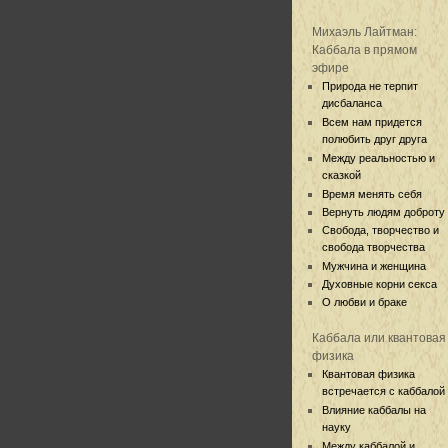
Михаэль Лайтман:
Каббала в прямом
эфире
Природа не терпит
дисбаланса
Всем нам придется
полюбить друг друга
Между реальностью и
сказкой
Время менять себя
Вернуть людям доброту
Свобода, творчество и
свобода творчества
Мужчина и женщина
Духовные корни секса
О любви и браке
Каббала или квантовая
физика
Квантовая физика
встречается с каббалой
Влияние каббалы на
науку
Между каббалой и