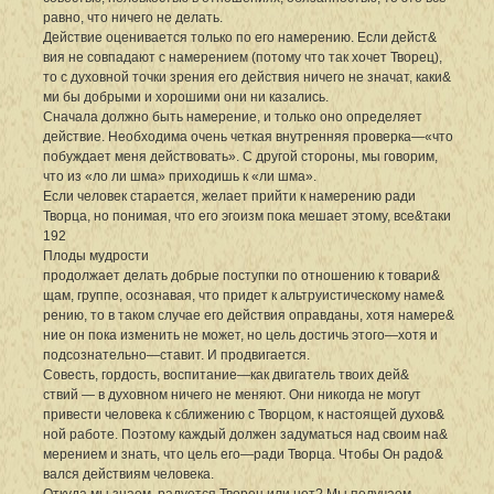
равно, что ничего не делать.
Действие оценивается только по его намерению. Если дейст&
вия не совпадают с намерением (потому что так хочет Творец),
то с духовной точки зрения его действия ничего не значат, каки&
ми бы добрыми и хорошими они ни казались.
Сначала должно быть намерение, и только оно определяет
действие. Необходима очень четкая внутренняя проверка—«что
побуждает меня действовать». С другой стороны, мы говорим,
что из «ло ли шма» приходишь к «ли шма».
Если человек старается, желает прийти к намерению ради
Творца, но понимая, что его эгоизм пока мешает этому, все&таки
192
Плоды мудрости
продолжает делать добрые поступки по отношению к товари&
щам, группе, осознавая, что придет к альтруистическому наме&
рению, то в таком случае его действия оправданы, хотя намере&
ние он пока изменить не может, но цель достичь этого—хотя и
подсознательно—ставит. И продвигается.
Совесть, гордость, воспитание—как двигатель твоих дей&
ствий — в духовном ничего не меняют. Они никогда не могут
привести человека к сближению с Творцом, к настоящей духов&
ной работе. Поэтому каждый должен задуматься над своим на&
мерением и знать, что цель его—ради Творца. Чтобы Он радо&
вался действиям человека.
Откуда мы знаем, радуется Творец или нет? Мы получаем