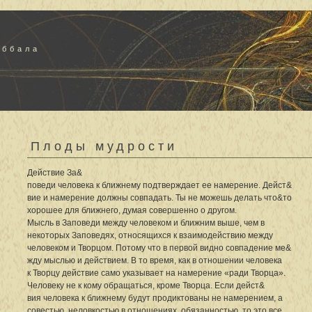
аббала
Плоды мудрости
Действие За&
поведи человека к ближнему подтверждает ее намерение. Дейст&
вие и намерение должны совпадать. Ты не можешь делать что&то
хорошее для ближнего, думая совершенно о другом.
Мысль в Заповеди между человеком и ближним выше, чем в
некоторых Заповедях, относящихся к взаимодействию между
человеком и Творцом. Потому что в первой видно совпадение ме&
жду мыслью и действием. В то время, как в отношении человека
к Творцу действие само указывает на намерение «ради Творца».
Человеку не к кому обращаться, кроме Творца. Если дейст&
вия человека к ближнему будут продиктованы не намерением, а
совестью, неловкостью в отношениях, обязанностью, то это все