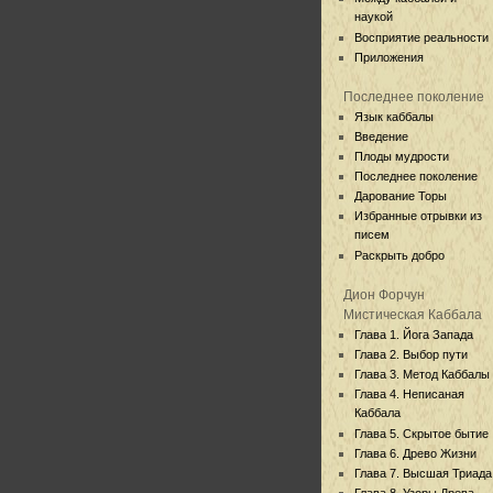
наукой
Восприятие реальности
Приложения
Последнее поколение
Язык каббалы
Введение
Плоды мудрости
Последнее поколение
Дарование Торы
Избранные отрывки из
писем
Раскрыть добро
Дион Форчун
Мистическая Каббала
Глава 1. Йога Запада
Глава 2. Выбор пути
Глава 3. Метод Каббалы
Глава 4. Неписаная
Каббала
Глава 5. Скрытое бытие
Глава 6. Древо Жизни
Глава 7. Высшая Триада
Глава 8. Узоры Древа