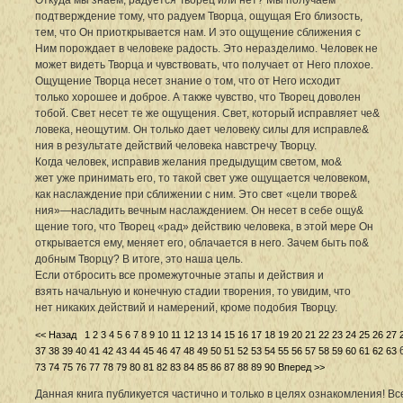
подтверждение тому, что радуем Творца, ощущая Его близость,
тем, что Он приоткрывается нам. И это ощущение сближения с
Ним порождает в человеке радость. Это неразделимо. Человек не
может видеть Творца и чувствовать, что получает от Него плохое.
Ощущение Творца несет знание о том, что от Него исходит
только хорошее и доброе. А также чувство, что Творец доволен
тобой. Свет несет те же ощущения. Свет, который исправляет че&
ловека, неощутим. Он только дает человеку силы для исправле&
ния в результате действий человека навстречу Творцу.
Когда человек, исправив желания предыдущим светом, мо&
жет уже принимать его, то такой свет уже ощущается человеком,
как наслаждение при сближении с ним. Это свет «цели творе&
ния»—насладить вечным наслаждением. Он несет в себе ощу&
щение того, что Творец «рад» действию человека, в этой мере Он
открывается ему, меняет его, облачается в него. Зачем быть по&
добным Творцу? В итоге, это наша цель.
Если отбросить все промежуточные этапы и действия и
взять начальную и конечную стадии творения, то увидим, что
нет никаких действий и намерений, кроме подобия Творцу.
<< Назад
1
2
3
4
5
6
7
8
9
10
11
12
13
14
15
16
17
18
19
20
21
22
23
24
25
26
27
37
38
39
40
41
42
43
44
45
46
47
48
49
50
51
52
53
54
55
56
57
58
59
60
61
62
63
73
74
75
76
77
78
79
80
81
82
83
84
85
86
87
88
89
90
Вперед >>
Данная книга публикуется частично и только в целях ознакомления! В