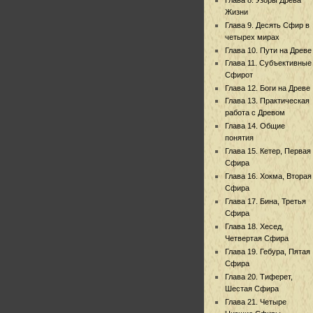
Жизни
Глава 9. Десять Сфир в
четырех мирах
Глава 10. Пути на Древе
Глава 11. Субъективные
Сфирот
Глава 12. Боги на Древе
Глава 13. Практическая
работа с Древом
Глава 14. Общие
понятия
Глава 15. Кетер, Первая
Сфира
Глава 16. Хокма, Вторая
Сфира
Глава 17. Бина, Третья
Сфира
Глава 18. Хесед,
Четвертая Сфира
Глава 19. Гебура, Пятая
Сфира
Глава 20. Тиферет,
Шестая Сфира
Глава 21. Четыре