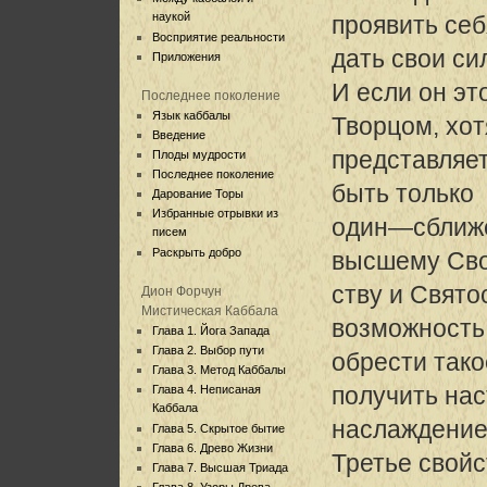
наукой
проявить себ
Восприятие реальности
дать свои си
Приложения
И если он эт
Последнее поколение
Язык каббалы
Творцом, хот
Введение
представляет
Плоды мудрости
Последнее поколение
быть только
Дарование Торы
Избранные отрывки из
один—сближе
писем
Раскрыть добро
высшему Св
ству и Свято
Дион Форчун
Мистическая Каббала
возможность
Глава 1. Йога Запада
Глава 2. Выбор пути
обрести тако
Глава 3. Метод Каббалы
получить на
Глава 4. Неписаная
Каббала
наслаждение
Глава 5. Скрытое бытие
Глава 6. Древо Жизни
Третье свойс
Глава 7. Высшая Триада
Глава 8. Узоры Древа