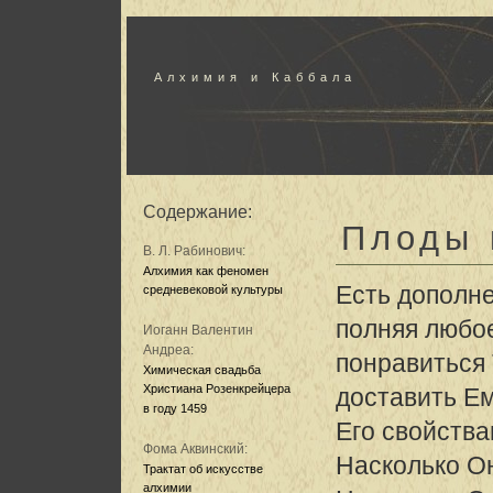
Алхимия и Каббала
Содержание:
Плоды 
В. Л. Рабинович:
Алхимия как феномен
Есть дополн
средневековой культуры
полняя любо
Иоганн Валентин
Андреа:
понравиться 
Химическая свадьба
Христиана Розенкрейцера
доставить Ем
в году 1459
Его свойства
Фома Аквинский:
Насколько О
Трактат об искусстве
алхимии