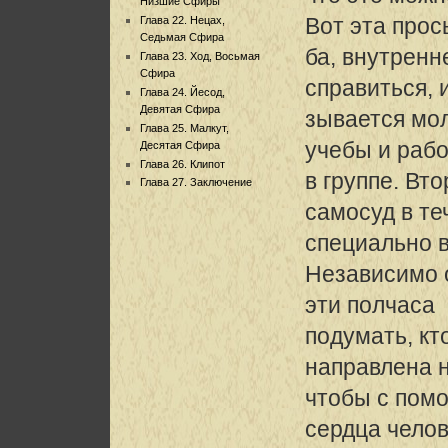
Низшие Сфиры
Вот эта прос
Глава 22. Нецах,
Седьмая Сфира
ба, внутренн
Глава 23. Ход, Восьмая
Сфира
справиться, 
Глава 24. Йесод,
Девятая Сфира
зывается мол
Глава 25. Малкут,
учебы и раб
Десятая Сфира
Глава 26. Клипот
в группе. Вт
Глава 27. Заключение
самосуд в те
специально 
Независимо о
эти полчаса
подумать, кт
направлена н
чтобы с пом
сердца чело