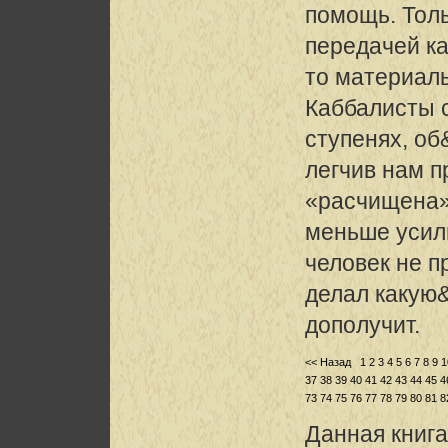
помощь. Толь
передачей к
то материал
Каббалисты 
ступенях, об
легчив нам п
«расчищена»
меньше усили
человек не п
делал какую&
дополучит.
<< Назад
1
2
3
4
5
6
7
8
9
1
37
38
39
40
41
42
43
44
45
4
73
74
75
76
77
78
79
80
81
8
Данная книга