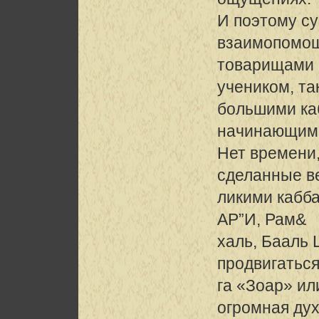
И поэтому с
взаимопомощ
товарищами в
учеником, та
большими ка
начинающим
Нет времени,
сделанные в
ликими кабба
АР”И, Рам&
халь, Бааль 
продвигаться
га «Зоар» и
огромная ду