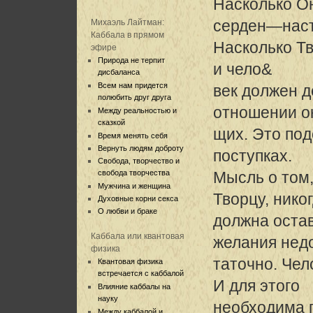
Насколько О
серден—наст
Михаэль Лайтман:
Каббала в прямом
Насколько Тв
эфире
Природа не терпит
и чело&
дисбаланса
Всем нам придется
век должен д
полюбить друг друга
отношении о
Между реальностью и
сказкой
щих. Это под
Время менять себя
Вернуть людям доброту
поступках.
Свобода, творчество и
свобода творчества
Мысль о том,
Мужчина и женщина
Творцу, нико
Духовные корни секса
О любви и браке
должна остав
Каббала или квантовая
желания нед
физика
таточно. Чел
Квантовая физика
встречается с каббалой
И для этого
Влияние каббалы на
науку
необходима г
Между каббалой и