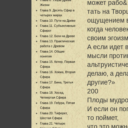
может рабо&
Жизни
тать на Твор
Глава 9. Десять Сфир в
четырех мирах
ощущением в
Глава 10. Пути на Древе
Глава 11. Субъективные
когда челове
Сфирот
Глава 12. Боги на Древе
своим эгоиз
Глава 13. Практическая
А если идет 
работа с Древом
Глава 14. Общие
мысли проти
понятия
Глава 15. Кетер, Первая
альтруистиче
Сфира
делаю, а дел
Глава 16. Хокма, Вторая
Сфира
другие?»
Глава 17. Бина, Третья
Сфира
200
Глава 18. Хесед,
Четвертая Сфира
Плоды мудро
Глава 19. Гебура, Пятая
И если он по
Сфира
Глава 20. Тиферет,
то поймет,
Шестая Сфира
Глава 21. Четыре
что это можн